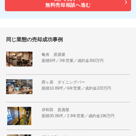
無料売却相談へ進む
同じ業態の売却成功事例
亀有 居酒屋
面積6坪／3年営業／成約金350万円
西ヶ原 ダイニングバー
面積10.89坪／6年営業／成約金220万円
岸和田 居酒屋
面積30.06坪／2.8年営業／成約金196万円