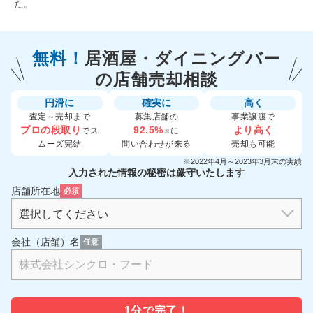
た。
無料！
居酒屋・ダイニングバー
の
店舗売却相談
円滑に
確実に
高く
査定～売却まで
募集店舗の
事業譲渡で
プロの段取り
92.5%
より高く
でス
に
※
ムーズ完結
問い合わせが来る
売却も可能
※2022年4月～2023年3月末の実績
入力された情報の秘密は厳守いたします
店舗所在地
必須
会社（店舗）名
任意
1分で
完了！