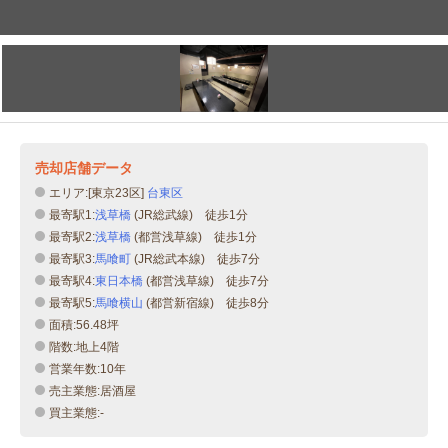
売却店舗データ
エリア:[東京23区]
台東区
最寄駅1:
浅草橋
(JR総武線) 徒歩1分
最寄駅2:
浅草橋
(都営浅草線) 徒歩1分
最寄駅3:
馬喰町
(JR総武本線) 徒歩7分
最寄駅4:
東日本橋
(都営浅草線) 徒歩7分
最寄駅5:
馬喰横山
(都営新宿線) 徒歩8分
面積:56.48坪
階数:地上4階
営業年数:10年
売主業態:居酒屋
買主業態:-