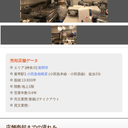
売却店舗データ
エリア:[神奈川]
座間市
最寄駅1:
小田急相模原
(小田急本線・小田原線) 徒歩2分
面積:13.833坪
階数:地上1階
営業年数:0.6年
売主業態:唐揚げテイクアウト
買主業態:-
店舗売却までの流れを