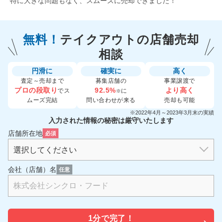
特に大きな問題もなく、スムーズに売却できました！
無料！
テイクアウトの
店舗売却
相談
円滑に
確実に
高く
査定～売却まで
募集店舗の
事業譲渡で
プロの段取り
92.5%
より高く
でス
に
※
ムーズ完結
問い合わせが来る
売却も可能
※2022年4月～2023年3月末の実績
入力された情報の秘密は厳守いたします
店舗所在地
必須
会社（店舗）名
任意
1分で
完了！