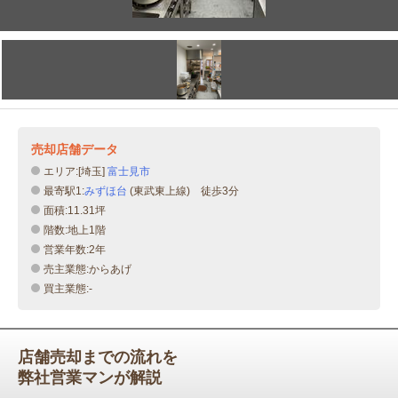
売却店舗データ
エリア:[埼玉]
富士見市
最寄駅1:
みずほ台
(東武東上線) 徒歩3分
面積:11.31坪
階数:地上1階
営業年数:2年
売主業態:からあげ
買主業態:-
店舗売却までの流れを
弊社営業マンが解説