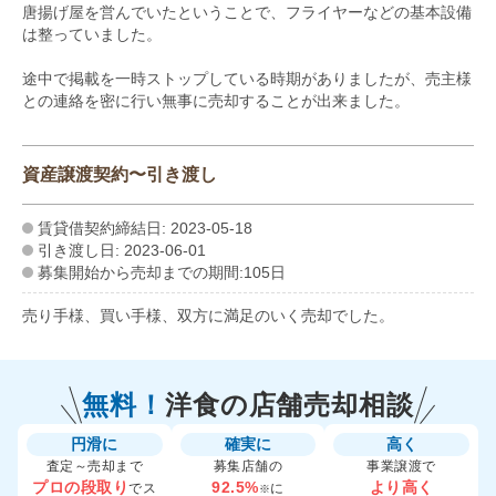
唐揚げ屋を営んでいたということで、フライヤーなどの基本設備
は整っていました。
途中で掲載を一時ストップしている時期がありましたが、売主様
との連絡を密に行い無事に売却することが出来ました。
資産譲渡契約〜引き渡し
賃貸借契約締結日: 2023-05-18
引き渡し日: 2023-06-01
募集開始から売却までの期間:105日
売り手様、買い手様、双方に満足のいく売却でした。
無料！
洋食の
店舗売却相談
円滑に
確実に
高く
査定～売却まで
募集店舗の
事業譲渡で
プロの段取り
92.5%
より高く
でス
に
※