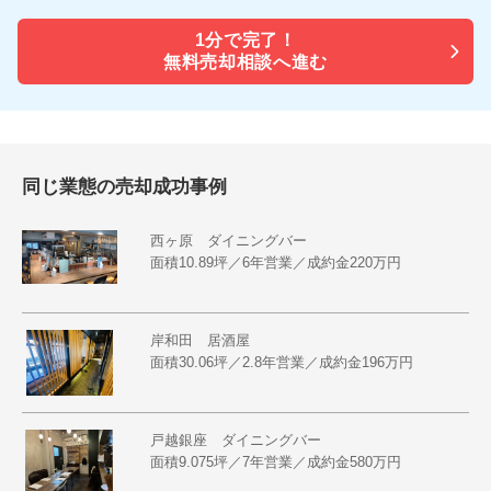
1分で
完了！
無料売却相談へ進む
同じ業態の売却成功事例
西ヶ原 ダイニングバー
面積10.89坪／6年営業／成約金220万円
岸和田 居酒屋
面積30.06坪／2.8年営業／成約金196万円
戸越銀座 ダイニングバー
面積9.075坪／7年営業／成約金580万円