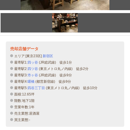
売却店舗データ
エリア:[東京23区]
新宿区
最寄駅1:
四ッ谷
(JR総武線) 徒歩1分
最寄駅2:
四ツ谷
(東京メトロ丸ノ内線) 徒歩2分
最寄駅3:
市ヶ谷
(JR総武線) 徒歩9分
最寄駅4:
曙橋
(都営新宿線) 徒歩9分
最寄駅5:
四谷三丁目
(東京メトロ丸ノ内線) 徒歩10分
面積:12.65坪
階数:地下1階
営業年数:1年
売主業態:居酒屋
買主業態:-