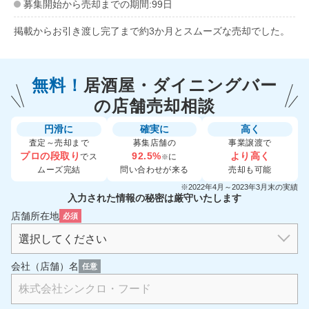
募集開始から売却までの期間:99日
掲載からお引き渡し完了まで約3か月とスムーズな売却でした。
無料！
居酒屋・ダイニングバー
の
店舗売却相談
円滑に
確実に
高く
査定～売却まで
募集店舗の
事業譲渡で
プロの段取り
92.5%
より高く
でス
に
※
ムーズ完結
問い合わせが来る
売却も可能
※2022年4月～2023年3月末の実績
入力された情報の秘密は厳守いたします
店舗所在地
必須
会社（店舗）名
任意