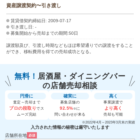
資産譲渡契約〜引き渡し
賃貸借契約締結日: 2009-07-17
引き渡し日: -
募集開始から売却までの期間:50日
譲渡額及び、引渡し時期などもほぼ希望通りでの譲渡をすること
ができ、移転費用を得ての売却成功となる。
無料！
居酒屋・ダイニングバー
の
店舗売却相談
円滑に
確実に
高く
査定～売却まで
募集店舗の
事業譲渡で
プロの段取り
92.5%
より高く
でス
に
※
ムーズ完結
問い合わせが来る
売却も可能
※2022年4月～2023年3月末の実績
入力された情報の秘密は厳守いたします
店舗所在地
必須