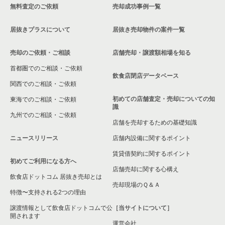
無料査定のご依頼
売却成功事例一覧
居抜きプラスについて
居抜き売却物件の案件一覧
売却のご依頼・ご相談
店舗売却・譲渡額相場を知る
首都圏でのご相談・ご依頼
飲食店閉店データベース
関西でのご相談・ご依頼
初めての店舗査定・売却についての知
東海でのご相談・ご依頼
識
九州でのご相談・ご依頼
店舗を売却するための基礎知識
ニュースリリース
店舗内設備に関するポイント
賃貸借契約に関するポイント
初めてご利用になる方へ
店舗売却に関する心構え
飲食店ドットコム 居抜き売却とは
売却現場のＱ＆Ａ
特徴〜支持される2つの理由
譲渡情報として飲食店ドットコムで公
［当サイトについて］
開されます
運営会社