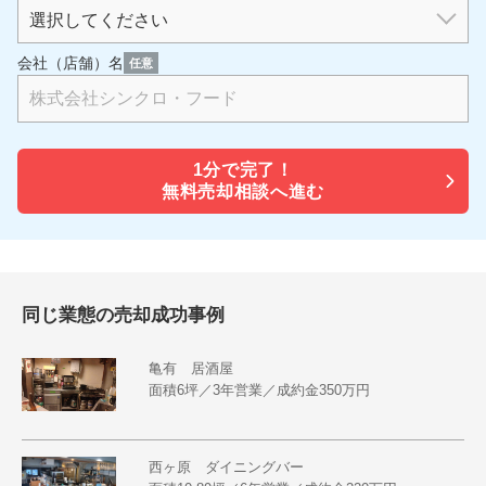
会社（店舗）名
任意
1分で
完了！
無料売却相談へ進む
同じ業態の売却成功事例
亀有 居酒屋
面積6坪／3年営業／成約金350万円
西ヶ原 ダイニングバー