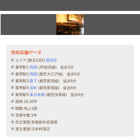
売却店舗データ
エリア:[東京23区]
墨田区
最寄駅1:
両国
(JR総武線) 徒歩3分
最寄駅2:
両国
(都営大江戸線) 徒歩5分
最寄駅3:
森下
(都営新宿線) 徒歩8分
最寄駅4:
浜町
(都営新宿線) 徒歩8分
最寄駅5:
東日本橋
(都営浅草線) 徒歩9分
面積:18.26坪
階数:地上1階
営業年数:3年
売主業態:和風創作居酒屋
買主業態:日本料理店