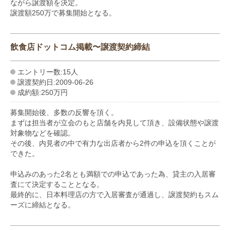
ながら譲渡額を決定。
譲渡額250万で募集開始となる。
飲食店ドットコム掲載〜譲渡契約締結
エントリー数:15人
譲渡契約日:2009-06-26
成約額:250万円
募集開始後、多数の反響を頂く。
まずは担当者が立会のもと店舗を内見して頂き、設備状態や譲渡
対象物などを確認。
その後、内見者の中で有力な出店者から2件の申込を頂くことが
できた。
申込みのあった2名とも満額での申込であった為、貸主の入居審
査にて決定することとなる。
最終的に、日本料理店の方で入居審査が通過し、譲渡契約もスム
ーズに締結となる。