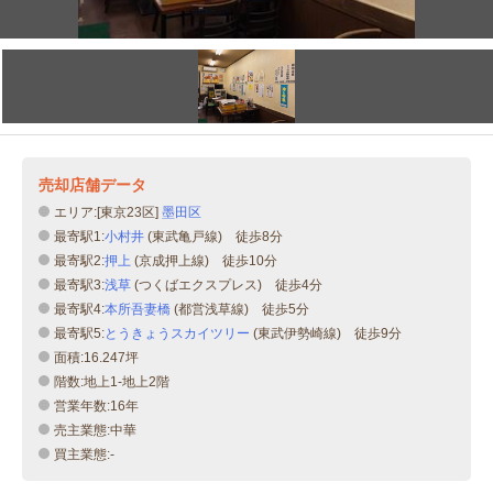
売却店舗データ
エリア:[東京23区]
墨田区
最寄駅1:
小村井
(東武亀戸線) 徒歩8分
最寄駅2:
押上
(京成押上線) 徒歩10分
最寄駅3:
浅草
(つくばエクスプレス) 徒歩4分
最寄駅4:
本所吾妻橋
(都営浅草線) 徒歩5分
最寄駅5:
とうきょうスカイツリー
(東武伊勢崎線) 徒歩9分
面積:16.247坪
階数:地上1-地上2階
営業年数:16年
売主業態:中華
買主業態:-