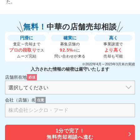
た。
無料！
中華の
店舗売却相談
円滑に
確実に
高く
査定～売却まで
募集店舗の
事業譲渡で
プロの段取り
92.5%
より高く
でス
に
※
ムーズ完結
問い合わせが来る
売却も可能
※2022年4月～2023年3月末の実績
入力された情報の秘密は厳守いたします
店舗所在地
必須
会社（店舗）名
任意
1分で
完了！
無料売却相談へ進む