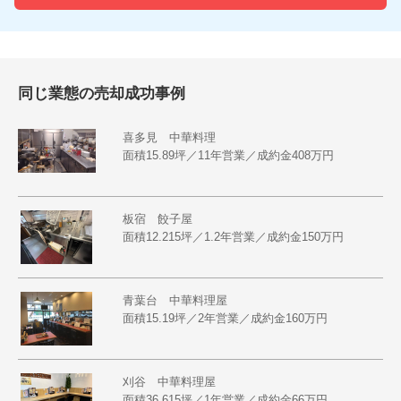
同じ業態の売却成功事例
喜多見 中華料理
面積15.89坪／11年営業／成約金408万円
板宿 餃子屋
面積12.215坪／1.2年営業／成約金150万円
青葉台 中華料理屋
面積15.19坪／2年営業／成約金160万円
刈谷 中華料理屋
面積36.615坪／1年営業／成約金66万円