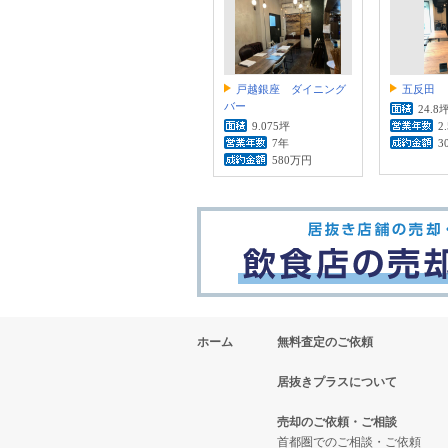
戸越銀座 ダイニング
五反田 
バー
24.8
9.075坪
2
7年
3
580万円
ホーム
無料査定のご依頼
居抜きプラスについて
売却のご依頼・ご相談
首都圏でのご相談・ご依頼