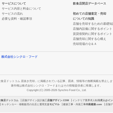
サービスについて
飲食店閉店データベース
サービス内容と料金について
サービスの流れ
初めての店舗査定・売却
必要な資料・確認事項
についての知識
店舗を売却するための基礎知
店舗内設備に関するポイント
賃貸借契約に関するポイント
店舗売却に関する心構え
売却現場のＱ＆Ａ
営
株式会社シンクロ・フード
飲食店ドットコム 居抜き売却」に掲載されている記事、図表、情報等の無断掲載を禁止しま
著作権は株式会社シンクロ・フードまたはその情報提供者に帰属します。
Copyright (C) 2005-2026 Synchro Food Co., Ltd.
飲食店ドットコム
店舗デザイン設計施工
店舗デザイン.COM
インテリア業界求人転職
求人@イン
キッチンカー・移動販売の出店と運用支援
モビマル
建築工事・内装工事
内装建築.com
店舗デ