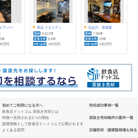
ビアバー
馬込 イタリアン
北品川 居酒屋
坪
9.822坪
7.99坪
.5年
0.8年
20年
00万円
100万円
100万円
初めてご利用になる方へ
売却成功事例一覧
飲食店ドットコム 居抜き売却とは
特徴〜支持される2つの理由
居抜き売却物件の案件一覧
譲渡情報として飲食店ドットコムで公開されます
よくある質問
店舗売却・譲渡額相場を知る