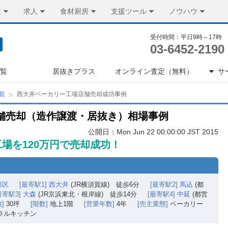
装
求人
食材厨房
支援ツール
ノウハウ
受付時間：平日9時～17時
03-6452-2190
一覧
居抜きプラス
オンライン査定（無料）
サ
覧
西大井ベーカリー工場店舗売却成功事例
舗売却（造作譲渡・居抜き）相場事例
公開日：Mon Jun 22 00:00:00 JST 2015
場を120万円で売却成功！
川区
[最寄駅1]
西大井
(JR横須賀線) 徒歩6分
[最寄駅2]
馬込
(都
最寄駅3]
大森
(JR京浜東北・根岸線) 徒歩14分
[最寄駅4]
中延
(都営
]
30坪
[階数]
地上1階
[営業年数]
4年
[売主業態]
ベーカリー
ラルキッチン