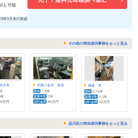
完了！
無料売却相談へ進む
却も可能
023年3月末の実績
その他の売却成功事例をもっと見る
焼き鳥
武蔵小金井 食堂
鎌倉 丼
1坪
7.6坪
6.71坪
8年
1年
1.5年
20万円
80万円
50万円
品川区の売却成功事例をもっと見る