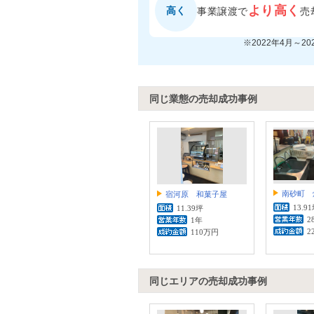
より高く
高く
事業譲渡で
売
※2022年4月～2
同じ業態の売却成功事例
南砂町 
宿河原 和菓子屋
13.9
11.39坪
2
1年
2
110万円
同じエリアの売却成功事例