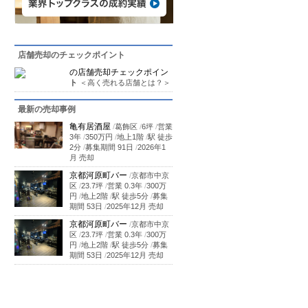
店舗売却のチェックポイント
の店舗売却チェックポイン
ト
＜高く売れる店舗とは？＞
最新の売却事例
亀有居酒屋
/
葛飾区
/
6坪
/
営業
3年
/
350万円
/
地上1階
/
駅 徒歩
2分
/
募集期間 91日
/
2026年1
月 売却
京都河原町バー
/
京都市中京
区
/
23.7坪
/
営業 0.3年
/
300万
円
/
地上2階
/
駅 徒歩5分
/
募集
期間 53日
/
2025年12月 売却
京都河原町バー
/
京都市中京
区
/
23.7坪
/
営業 0.3年
/
300万
円
/
地上2階
/
駅 徒歩5分
/
募集
期間 53日
/
2025年12月 売却