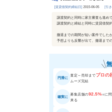
[賃貸借契約締結日]
2015-06-05
[引
譲渡契約と同時に家主審査も進め
譲渡契約と締結と同時に賃貸借契
撤退までの期間が短い案件でした
予想よりも反響が出て、撤退まで
プロの
査定～売却まで
円滑に
ムーズ完結
92.5%
募集店舗の
に
問
※
確実に
来る