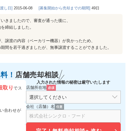
き渡し日]
2015-06-08
[募集開始から売却までの期間]
49日
ていきましたので、審査が通った後に、
約を締結しました。
が、譲渡の内容（ベーカリー機器）が良かったため、
の期間を若干過ぎましたが、無事譲渡することができました。
無料！
店舗売却相談
入力された情報の秘密は厳守いたします
段取り
店舗所在地
でス
必須
会社（店舗）名
任意
い合わせが