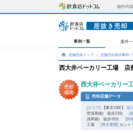
物件内
事例一覧
案件
店舗売却トップ
店舗売却成功事例一
西大井ベーカリー工場 店
西大井ベーカリー工
売却店舗データ
[エリア]
【東京23区】
品
営浅草線) 徒歩13分
[
浅草線) 徒歩15分
[面積
工場
[買主業態]
セント