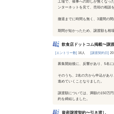
工場で、催事への卸しが無くなっ
ンターネットを見て、売却の相談
撤退までに時間も無く、3週間の
期間が短かったため、譲渡額も相
飲食店ドットコム掲載〜譲
[エントリー数]
16人
[譲渡契約日]
20
募集開始後に、反響があり、5名に
そのうち、2名の方から申込があ
進めていくことなりました。
譲渡額については、満額の150万
約を締結しました。
資産譲渡契約〜引き渡し