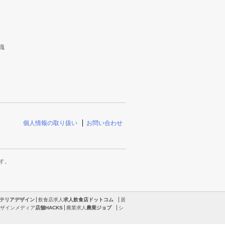
識
個人情報の取り扱い
お問い合わせ
す。
テリアデザイン
飲食店求人
求人飲食店ドットコム
居
ザインメディア
店舗HACKS
農業求人
農業ジョブ
シ