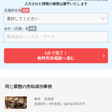
入力された情報の秘密は厳守いたします
店舗所在地
必須
会社（店舗）名
任意
1分で
完了！
無料売却相談へ進む
同じ業態の売却成功事例
亀有 居酒屋
面積6坪／3年営業／成約金350万円