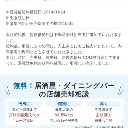
賃貸借契約締結日: 2014-03-14
引き渡し日: -
募集開始から売却までの期間:102日
譲渡契約後、賃貸借契約は不動産会社担当者に進めていただきま
した。
契約後、引渡しまでの間に、売主さまにもご協力いただいて、内
装業者の現調などもさせていただきました。
引渡し時に、売主様、買主様、居抜き情報.COM担当者とで集ま
って、譲渡対象物の状態を確認し、引渡しが完了しました。
無料！
居酒屋・ダイニングバー
の
店舗売却相談
円滑に
確実に
高く
査定～売却まで
募集店舗の
事業譲渡で
プロの段取り
92.5%
より高く
でス
に
※
ムーズ完結
問い合わせが来る
売却も可能
※2022年4月～2023年3月末の実績