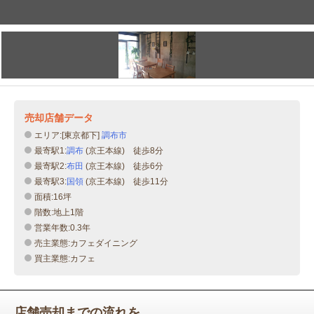
売却店舗データ
エリア:[東京都下]
調布市
最寄駅1:
調布
(京王本線) 徒歩8分
最寄駅2:
布田
(京王本線) 徒歩6分
最寄駅3:
国領
(京王本線) 徒歩11分
面積:16坪
階数:地上1階
営業年数:0.3年
売主業態:カフェダイニング
買主業態:カフェ
店舗売却までの流れを