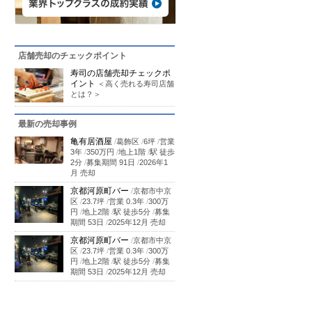
店舗売却のチェックポイント
寿司の店舗売却チェックポ
イント
＜高く売れる寿司店舗
とは？＞
最新の売却事例
亀有居酒屋
/
葛飾区
/
6坪
/
営業
3年
/
350万円
/
地上1階
/
駅 徒歩
2分
/
募集期間 91日
/
2026年1
月 売却
京都河原町バー
/
京都市中京
区
/
23.7坪
/
営業 0.3年
/
300万
円
/
地上2階
/
駅 徒歩5分
/
募集
期間 53日
/
2025年12月 売却
京都河原町バー
/
京都市中京
区
/
23.7坪
/
営業 0.3年
/
300万
円
/
地上2階
/
駅 徒歩5分
/
募集
期間 53日
/
2025年12月 売却