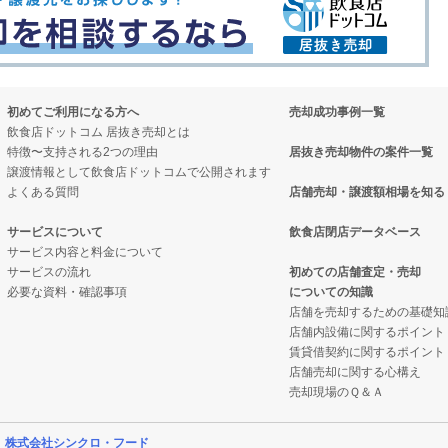
初めてご利用になる方へ
売却成功事例一覧
飲食店ドットコム 居抜き売却とは
特徴〜支持される2つの理由
居抜き売却物件の案件一覧
譲渡情報として飲食店ドットコムで公開されます
よくある質問
店舗売却・譲渡額相場を知る
サービスについて
飲食店閉店データベース
サービス内容と料金について
サービスの流れ
初めての店舗査定・売却
必要な資料・確認事項
についての知識
店舗を売却するための基礎知
店舗内設備に関するポイント
賃貸借契約に関するポイント
店舗売却に関する心構え
売却現場のＱ＆Ａ
営
株式会社シンクロ・フード