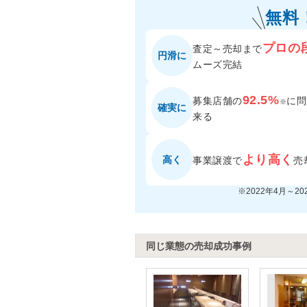
無料
プロの
査定～売却まで
円滑に
ムーズ完結
92.5%
募集店舗の
に
問
※
確実に
来る
より高く
高く
事業譲渡で
売
※2022年4月～2
同じ業態の売却成功事例