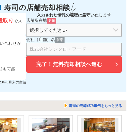
！
寿司の
店舗売却相談
入力された情報の秘密は厳守いたします
段取り
店舗所在地
でス
必須
会社（店舗）名
任意
い合わせが
完了！
無料売却相談へ進む
却も可能
023年3月末の実績
寿司の売却成功事例をもっと見る