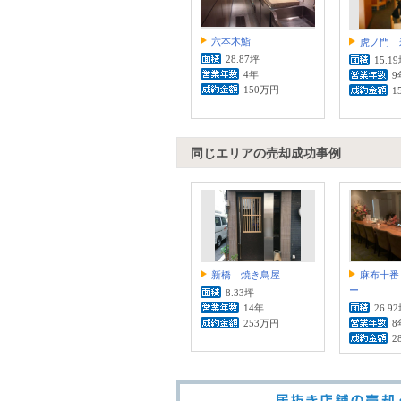
六本木鮨
虎ノ門 
28.87坪
15.1
4年
9
150万円
1
同じエリアの売却成功事例
新橋 焼き鳥屋
麻布十番
ー
8.33坪
14年
26.9
253万円
8
2