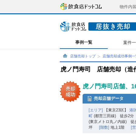
物件内
事例一覧
案件
店舗売却トップ
店舗売却成功事例一
虎ノ門寿司 店舗売却（造
虎ノ門寿司店舗、1
売却店舗データ
[エリア]
【東京23区】
港
町
(都営三田線) 徒歩2分
(東京メトロ丸ノ内線) 徒
坪
[階数]
地上1階
[