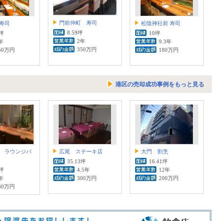
門前仲町 寿司
寿司
松陰神社前 寿司
8.59坪
9坪
10坪
2年
年
9.3年
350万円
50万円
180万円
港区の売却成功事例をもっと見る
 ラウンジバ
広尾 ステーキ店
大門 割烹
35.13坪
16.41坪
2坪
4.5年
12年
年
300万円
200万円
80万円