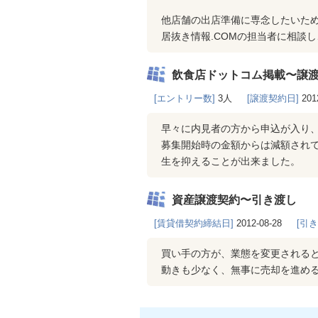
他店舗の出店準備に専念したいた
居抜き情報.COMの担当者に相談
飲食店ドットコム掲載〜譲
[エントリー数]
3人
[譲渡契約日]
201
早々に内見者の方から申込が入り
募集開始時の金額からは減額され
生を抑えることが出来ました。
資産譲渡契約〜引き渡し
[賃貸借契約締結日]
2012-08-28
[引
買い手の方が、業態を変更される
動きも少なく、無事に売却を進め