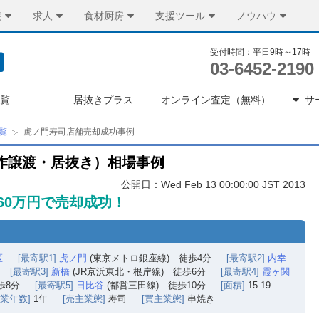
装
求人
食材厨房
支援ツール
ノウハウ
受付時間：平日9時～17時
03-6452-2190
一覧
居抜きプラス
オンライン査定（無料）
サ
覧
虎ノ門寿司店舗売却成功事例
作譲渡・居抜き）相場事例
公開日：Wed Feb 13 00:00:00 JST 2013
60万円で売却成功！
区
[最寄駅1]
虎ノ門
(東京メトロ銀座線) 徒歩4分
[最寄駅2]
内幸
[最寄駅3]
新橋
(JR京浜東北・根岸線) 徒歩6分
[最寄駅4]
霞ヶ関
歩8分
[最寄駅5]
日比谷
(都営三田線) 徒歩10分
[面積]
15.19
営業年数]
1年
[売主業態]
寿司
[買主業態]
串焼き