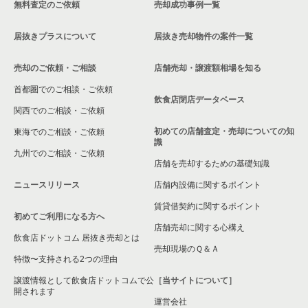
無料査定のご依頼
売却成功事例一覧
居抜きプラスについて
居抜き売却物件の案件一覧
売却のご依頼・ご相談
店舗売却・譲渡額相場を知る
首都圏でのご相談・ご依頼
飲食店閉店データベース
関西でのご相談・ご依頼
初めての店舗査定・売却についての知
東海でのご相談・ご依頼
識
九州でのご相談・ご依頼
店舗を売却するための基礎知識
ニュースリリース
店舗内設備に関するポイント
賃貸借契約に関するポイント
初めてご利用になる方へ
店舗売却に関する心構え
飲食店ドットコム 居抜き売却とは
売却現場のＱ＆Ａ
特徴〜支持される2つの理由
譲渡情報として飲食店ドットコムで公
［当サイトについて］
開されます
運営会社