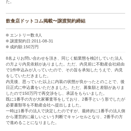
た。
飲食店ドットコム掲載〜譲渡契約締結
エントリー数:8人
譲渡契約日:2011-08-31
成約額:150万円
8名よりお問い合わせを頂き、同じく鮨業態を検討していた法人
の方より内見依頼がありました。ただ、内見前に不動産会社経由
で1件申込みが入っていたので、その旨を承知したうえで、内見
をしていただきました。
内見後、思っていた以上に内装の状態が良かったとのことで、後
日正式に申込書をいただきました。ただ、募集額と差額がありま
したので150万円で再交渉をし、承諾をもらいました。
既に1番手の方が大家審査等をしており、2番手という形でしたが
必要書類等を不動産会社へ提出しました。
一時は1番手の法人で決定したのですが、最終的に1番手の法人側
から運営的に厳しいという判断でキャンセルとなり、2番手の方
で進めることになりました。