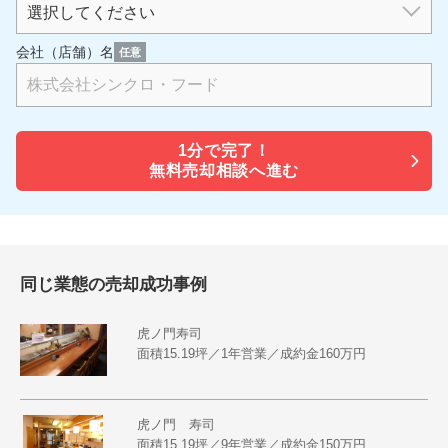
会社（店舗）名
任意
1分で
完了！
無料売却相談へ進む
同じ業態の売却成功事例
虎ノ門寿司
面積15.19坪／1年営業／成約金160万円
虎ノ門 寿司
面積15.19坪／9年営業／成約金150万円