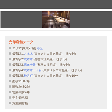
売却店舗データ
エリア:[東京23区]
港区
最寄駅1:
六本木
(東京メトロ日比谷線) 徒歩5分
最寄駅2:
六本木
(都営大江戸線) 徒歩5分
最寄駅3:
麻布十番
(都営大江戸線) 徒歩6分
最寄駅4:
六本木一丁目
(東京メトロ南北線) 徒歩7分
最寄駅5:
神谷町
(東京メトロ日比谷線) 徒歩10分
面積:28.87坪
階数:地上2階
営業年数:4年
売主業態:鮨
買主業態:鮨