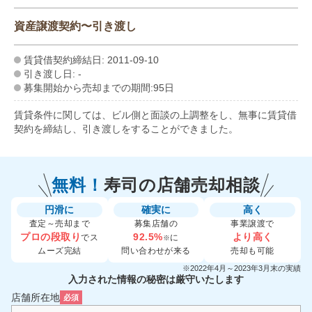
資産譲渡契約〜引き渡し
賃貸借契約締結日: 2011-09-10
引き渡し日: -
募集開始から売却までの期間:95日
賃貸条件に関しては、ビル側と面談の上調整をし、無事に賃貸借
契約を締結し、引き渡しをすることができました。
無料！
寿司の
店舗売却相談
円滑に
確実に
高く
査定～売却まで
募集店舗の
事業譲渡で
プロの段取り
92.5%
より高く
でス
に
※
ムーズ完結
問い合わせが来る
売却も可能
※2022年4月～2023年3月末の実績
入力された情報の秘密は厳守いたします
店舗所在地
必須