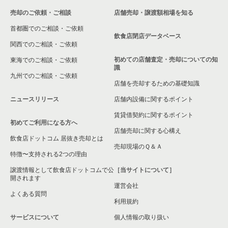
売却のご依頼・ご相談
店舗売却・譲渡額相場を知る
首都圏でのご相談・ご依頼
飲食店閉店データベース
関西でのご相談・ご依頼
初めての店舗査定・売却についての知
東海でのご相談・ご依頼
識
九州でのご相談・ご依頼
店舗を売却するための基礎知識
ニュースリリース
店舗内設備に関するポイント
賃貸借契約に関するポイント
初めてご利用になる方へ
店舗売却に関する心構え
飲食店ドットコム 居抜き売却とは
売却現場のＱ＆Ａ
特徴〜支持される2つの理由
譲渡情報として飲食店ドットコムで公
［当サイトについて］
開されます
運営会社
よくある質問
利用規約
サービスについて
個人情報の取り扱い