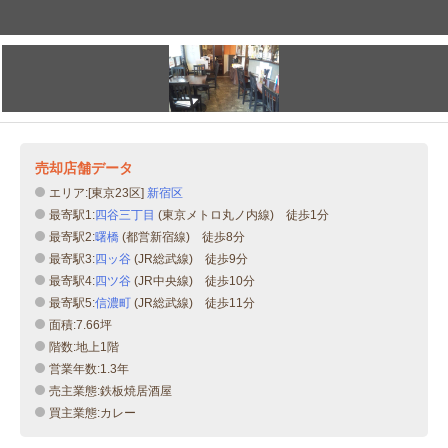
売却店舗データ
エリア:[東京23区]
新宿区
最寄駅1:
四谷三丁目
(東京メトロ丸ノ内線) 徒歩1分
最寄駅2:
曙橋
(都営新宿線) 徒歩8分
最寄駅3:
四ッ谷
(JR総武線) 徒歩9分
最寄駅4:
四ツ谷
(JR中央線) 徒歩10分
最寄駅5:
信濃町
(JR総武線) 徒歩11分
面積:7.66坪
階数:地上1階
営業年数:1.3年
売主業態:鉄板焼居酒屋
買主業態:カレー