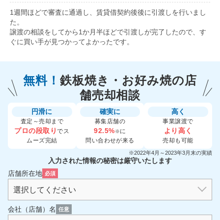
1週間ほどで審査に通過し、賃貸借契約後後に引渡しを行いまし
た。
譲渡の相談をしてから1か月半ほどで引渡しが完了したので、す
ぐに買い手が見つかってよかったです。
無料！
鉄板焼き・お好み焼の
店
舗売却相談
円滑に
確実に
高く
査定～売却まで
募集店舗の
事業譲渡で
プロの段取り
92.5%
より高く
でス
に
※
ムーズ完結
問い合わせが来る
売却も可能
※2022年4月～2023年3月末の実績
入力された情報の秘密は厳守いたします
店舗所在地
必須
会社（店舗）名
任意