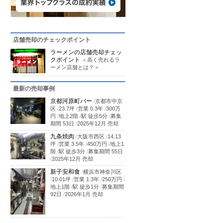
店舗売却のチェックポイント
ラーメンの店舗売却チェッ
クポイント
＜高く売れるラ
ーメン店舗とは？＞
最新の売却事例
京都河原町バー
/
京都市中京
区
/
23.7坪
/
営業 0.3年
/
300万
円
/
地上2階
/
駅 徒歩5分
/
募集
期間 53日
/
2025年12月 売却
九条焼肉
/
大阪市西区
/
14.13
坪
/
営業 3.5年
/
450万円
/
地上1
階
/
駅 徒歩3分
/
募集期間 55日
/
2025年12月 売却
新子安和食
/
横浜市神奈川区
/
10.01坪
/
営業 1.3年
/
250万円
/
地上1階
/
駅 徒歩1分
/
募集期間
92日
/
2026年1月 売却