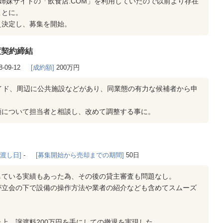
、姉妹サイトの「飲食店.COM」を利用していたので以前より存在
ことに。
え決定し、募集を開始。
渡契約締結
8-09-12
[成約額]
200万円
イド、周辺に公共施設などがあり、同業態の有力な候補者から申
額について担当者と相談し、改めて調整する事に。
き渡し日]
-
[募集開始から売却までの期間]
50日
している実績もあった為、その後の貸主審査も問題なし。
が立会の下で設備の操作方法や業者の紹介なども含めてスムーズ
上、譲渡料200万円を手にしての撤退を実現した。