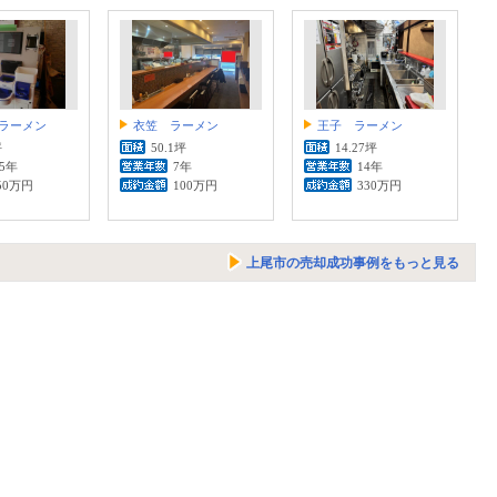
ラーメン
衣笠 ラーメン
王子 ラーメン
坪
50.1坪
14.27坪
.5年
7年
14年
50万円
100万円
330万円
上尾市の売却成功事例をもっと見る