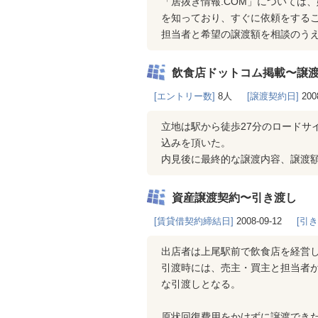
「居抜き情報.COM」については
を知っており、すぐに依頼をする
担当者と希望の譲渡額を相談のう
飲食店ドットコム掲載〜譲
[エントリー数]
8人
[譲渡契約日]
200
立地は駅から徒歩27分のロードサ
込みを頂いた。
内見後に最終的な譲渡内容、譲渡
資産譲渡契約〜引き渡し
[賃貸借契約締結日]
2008-09-12
[引
出店者は上尾駅前で飲食店を経営
引渡時には、売主・買主と担当者
な引渡しとなる。
原状回復費用をかけずに譲渡できた