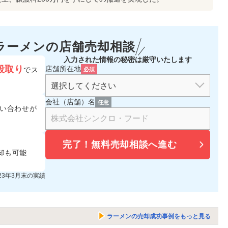
ラーメンの
店舗売却相談
入力された情報の秘密は厳守いたします
段取り
店舗所在地
でス
必須
会社（店舗）名
任意
い合わせが
完了！
無料売却相談へ進む
却も可能
023年3月末の実績
ラーメンの売却成功事例をもっと見る