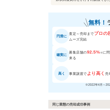
無料！
プロの
査定～売却まで
円滑に
ムーズ完結
92.5%
募集店舗の
に
問
※
確実に
来る
より高く
高く
事業譲渡で
売
※2022年4月～2
同じ業態の売却成功事例