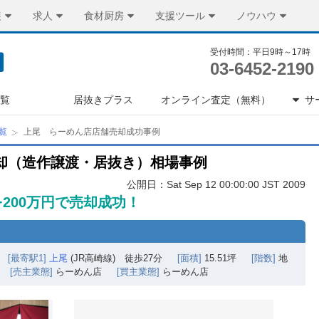
装
求人
食材厨房
支援ツール
ノウハウ
受付時間：平日9時～17時
03-6452-2190
一覧
居抜きプラス
オンライン査定（無料）
サ
覧
上尾 らーめん店店舗売却成功事例
却（造作譲渡・居抜き）相場事例
公開日：Sat Sep 12 00:00:00 JST 2009
200万円で売却成功！
[最寄駅1]
上尾
(JR高崎線) 徒歩27分
[面積]
15.51坪
[階数]
地
[売主業態]
らーめん店
[買主業態]
らーめん店