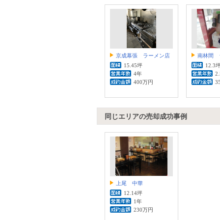
京成幕張 ラーメン店
南林間 
15.45坪
12.3
4年
2
400万円
3
同じエリアの売却成功事例
上尾 中華
12.14坪
1年
230万円