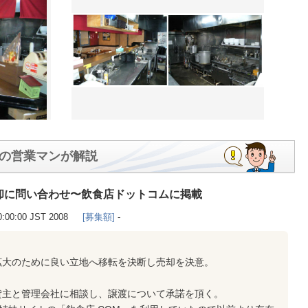
の営業マンが解説
却に問い合わせ〜飲食店ドットコムに掲載
0:00:00 JST 2008
[募集額]
-
拡大のために良い立地へ移転を決断し売却を決意。
貸主と管理会社に相談し、譲渡について承諾を頂く。