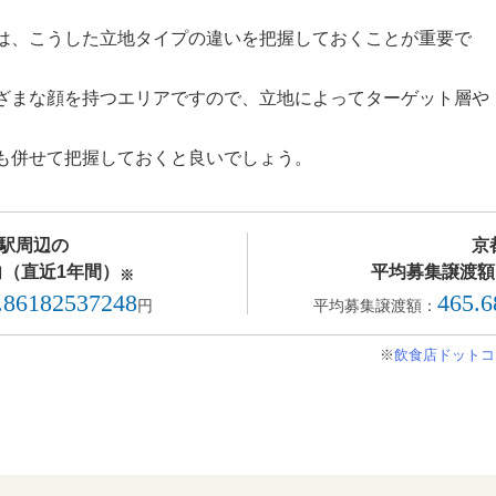
は、こうした立地タイプの違いを把握しておくことが重要で
ざまな顔を持つエリアですので、立地によってターゲット層や
も併せて把握しておくと良いでしょう。
駅周辺の
京
（直近1年間）
平均募集譲渡額
※
.86182537248
465.
円
平均募集譲渡額：
※
飲食店ドットコ