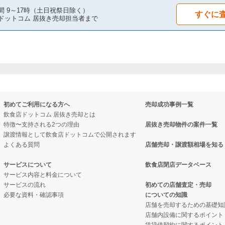
間 9～17時（土日祝祭日除く）
すぐに
ドットコム 居抜き売却担当者まで
初めてご利用になる方へ
売却成功事例一覧
飲食店ドットコム 居抜き売却とは
特徴〜支持される2つの理由
居抜き売却物件の案件一覧
譲渡情報として飲食店ドットコムで公開されます
よくある質問
店舗売却・譲渡額相場を知る
サービスについて
飲食店閉店データベース
サービス内容と料金について
サービスの流れ
初めての店舗査定・売却
必要な資料・確認事項
についての知識
店舗を売却するための基礎知
店舗内設備に関するポイント