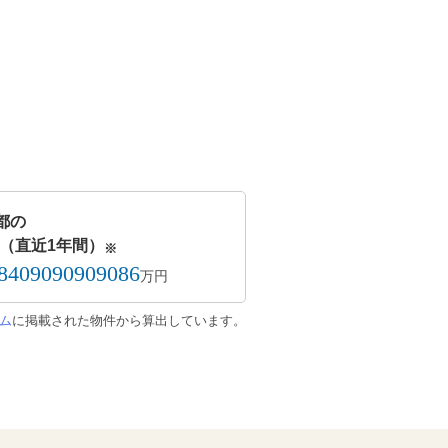
都の
（直近1年間）
※
68409090909086
万円
ム
に掲載された物件から算出しています。