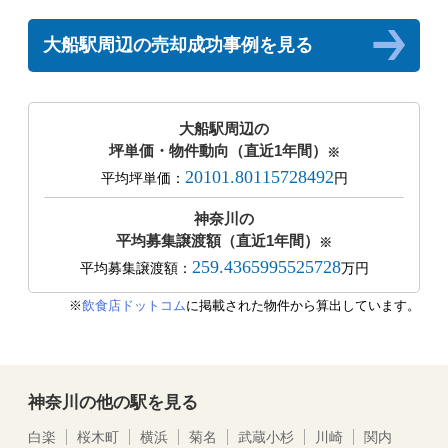
大船駅周辺の売却成功事例を見る
大船駅周辺の
坪単価・物件動向（直近1年間）
※
20101.80115728492
平均坪単価：
円
神奈川の
平均募集譲渡額（直近1年間）
※
259.4365995525728
平均募集譲渡額：
万円
※
飲食店ドットコム
に掲載された物件から算出しています。
神奈川の他の駅を見る
白楽
桜木町
横浜
菊名
武蔵小杉
川崎
関内