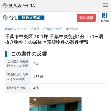
売却相談
menu
店舗売却トップ
千葉県
千葉市中央区
案件詳細
千葉市中央区 20.1坪 千葉中央徒歩1分！バー居
抜き物件！の居抜き売却物件の案件情報
この案件の反響
ご相談から募集
7日
開始までの期間
募集開始から売
177日
却までの期間
4件
問い合わせ数