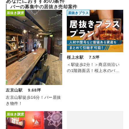
あなたにおすすめの案件
バーの募集中の居抜き売却案件
居抜き譲渡
居抜きプラス
桜上水駅 7.5坪
＜駅徒歩2分！＞商店街沿い
の1階路面店！桜上水のバー
(1F/7.50坪)
左京山駅 9.68坪
左京山駅徒歩16分！バー居抜
き物件！
居抜き譲渡