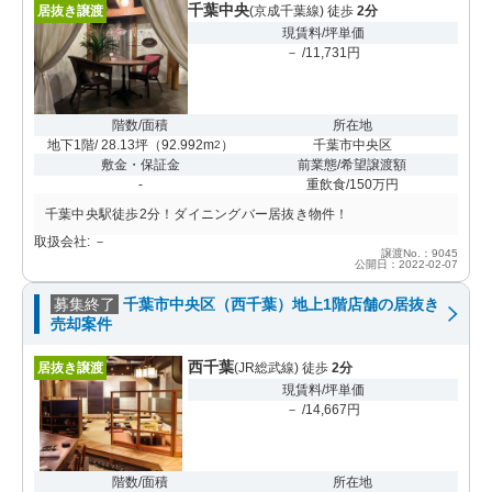
千葉中央
居抜き譲渡
(京成千葉線) 徒歩
2分
現賃料/坪単価
－ /11,731円
階数/面積
所在地
地下1階/ 28.13坪
（
92.992m
）
千葉市中央区
2
敷金・保証金
前業態/希望譲渡額
-
重飲食/150万円
千葉中央駅徒歩2分！ダイニングバー居抜き物件！
取扱会社: －
譲渡No.：9045
公開日：2022-02-07
募集終了
千葉市中央区（西千葉）地上1階店舗の居抜き
売却案件
西千葉
居抜き譲渡
(JR総武線) 徒歩
2分
現賃料/坪単価
－ /14,667円
階数/面積
所在地