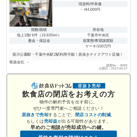
現賃料/坪単価
－ /44,000円
階数/面積
所在地
地上1階/ 6坪
（
19.835m
）
千葉市中央区
2
敷金・保証金
前業態/希望譲渡額
-
ケーキ/100万円
葭川公園駅・千葉中央駅2駅利用可能！居抜きテイクアウト店舗！
取扱会社: －
譲渡No.：9085
公開日：2022-06-27
飲食店の閉店をお考えの方
物件の解約予告を出す前に、
ぜひ一度専門家へご相談ください！
居抜きで売却
することで、
閉店コストの削減
、
もしくは
売却益
が出る可能性があります。
早めのご相談が売却成功への鍵。