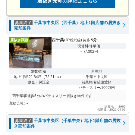
居抜き売却の詳細はこちら
募集終了
千葉市中央区（西千葉）地上1階店舗の居抜き
売却案件
西千葉
居抜き譲渡
(JR総武線) 徒歩
5分
現賃料/坪単価
－ /7,302円
階数/面積
所在地
地上1階/ 21.84坪
（
72.21m
）
千葉市中央区
2
敷金・保証金
前業態/希望譲渡額
-
パティスリー/100万円
西千葉駅徒歩5分のパティスリー居抜き物件です
取扱会社: －
譲渡No.：8960
公開日：2022-04-06
募集終了
千葉市中央区（千葉中央）地下1階店舗の居抜
き売却案件