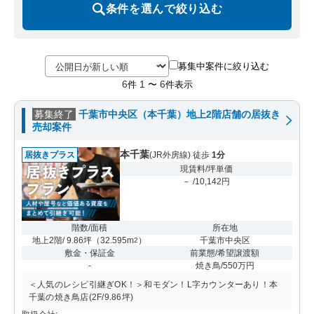
条件を選んで絞り込む
募集中案件に絞り込む
6
1
6
件
〜
件表示
募集終了
千葉市中央区（本千葉）地上2階店舗の居抜き
売却案件
本千葉
居抜きプラス
(JR外房線) 徒歩
1分
現賃料/坪単価
－ /10,142円
階数/面積
所在地
地上2階/ 9.86坪
（
32.595m
）
千葉市中央区
2
敷金・保証金
前業態/希望譲渡額
-
焼き鳥/550万円
＜人気のレシピ引継ぎOK！＞和モダン！L字カウンターあり！本
千葉の焼き鳥店(2F/9.86坪)