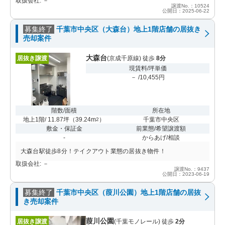
取扱会社: －
譲渡No.：10524
公開日：2025-06-22
募集終了
千葉市中央区（大森台）地上1階店舗の居抜き
売却案件
大森台
居抜き譲渡
(京成千原線) 徒歩
8分
現賃料/坪単価
－ /10,455円
階数/面積
所在地
地上1階/ 11.87坪
（
39.24m
）
千葉市中央区
2
敷金・保証金
前業態/希望譲渡額
-
からあげ/相談
大森台駅徒歩8分！テイクアウト業態の居抜き物件！
取扱会社: －
譲渡No.：9437
公開日：2023-06-19
募集終了
千葉市中央区（葭川公園）地上1階店舗の居抜
き売却案件
葭川公園
居抜き譲渡
(千葉モノレール) 徒歩
2分