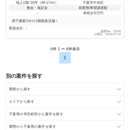
地上1階/ 30坪
（
99.17m
）
千葉市中央区
2
敷金・保証金
前業態/希望譲渡額
-
串焼き/0万円
西千葉駅2分の1階路面店舗！
取扱会社: －
譲渡No.：8195
公開日：2020-07-10
6
1
6
件
〜
件表示
1
別の案件を探す
業態から探す
エリアから探す
ラーメンの居抜き売却物件の案件一覧
千葉県の市区町村から案件を探す
フランス料理の居抜き売却物件の案件一覧
東京23区の飲食店の居抜き売却物件の案件一覧
業態から千葉県の案件を探す
イタリア料理の居抜き売却物件の案件一覧
東京都下の飲食店の居抜き売却物件の案件一覧
船橋市の飲食店の居抜き売却物件の案件一覧