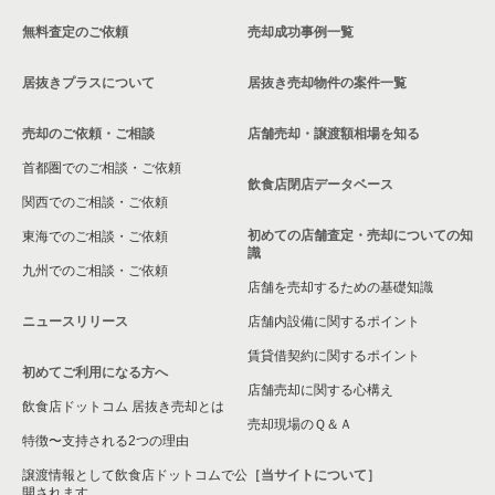
無料査定のご依頼
売却成功事例一覧
千葉市稲毛区の飲食店の居抜き売却物件の案件一覧
居抜きプラスについて
居抜き売却物件の案件一覧
流山市の飲食店の居抜き売却物件の案件一覧
売却のご依頼・ご相談
店舗売却・譲渡額相場を知る
千葉市緑区の飲食店の居抜き売却物件の案件一覧
首都圏でのご相談・ご依頼
白井市の飲食店の居抜き売却物件の案件一覧
飲食店閉店データベース
関西でのご相談・ご依頼
初めての店舗査定・売却についての知
東海でのご相談・ご依頼
識
九州でのご相談・ご依頼
店舗を売却するための基礎知識
ニュースリリース
店舗内設備に関するポイント
賃貸借契約に関するポイント
初めてご利用になる方へ
店舗売却に関する心構え
飲食店ドットコム 居抜き売却とは
売却現場のＱ＆Ａ
特徴〜支持される2つの理由
譲渡情報として飲食店ドットコムで公
［当サイトについて］
開されます