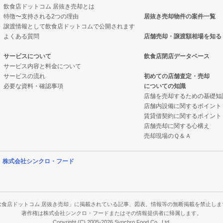
飲食店ドットコム 居抜き売却とは
特徴〜支持される2つの理由
居抜き売却物件の案件一覧
の案件一覧
却物件の案件一覧
件の案件一覧
譲渡情報として飲食店ドットコムで公開されます
よくある質問
店舗売却・譲渡額相場を知る
件の案件一覧
抜き売却物件の案件一覧
物件の案件一覧
サービスについて
飲食店閉店データベース
サービス内容と料金について
の案件一覧
クの居抜き売却物件の案件一覧
サービスの流れ
初めての店舗査定・売却
必要な資料・確認事項
についての知識
の案件一覧
案件一覧
店舗を売却するための基礎知
店舗内設備に関するポイント
案件一覧
の居抜き売却物件の案件一覧
賃貸借契約に関するポイント
店舗売却に関する心構え
の案件一覧
案件一覧
売却現場のＱ＆Ａ
の案件一覧
案件一覧
営
株式会社シンクロ・フード
売却物件の案件一覧
の案件一覧
件の案件一覧
飲食店ドットコム 居抜き売却」に掲載されている記事、図表、情報等の無断掲載を禁止しま
著作権は株式会社シンクロ・フードまたはその情報提供者に帰属します。
Copyright (C) 2005-2026 Synchro Food Co., Ltd.