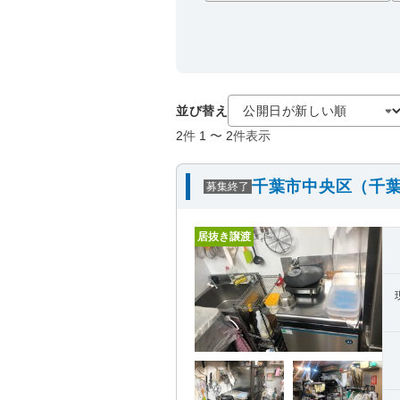
並び替え
2
件
1
〜
2
件表示
千葉市中央区（千葉
募集終了
居抜き譲渡