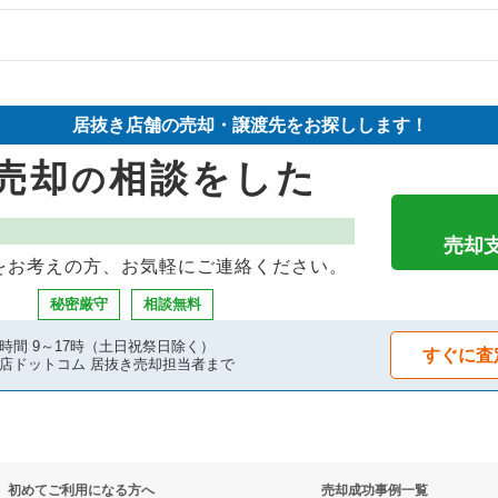
件の案件一覧
件の案件一覧
却物件の案件一覧
却物件の案件一覧
却物件の案件一覧
居抜き店舗の売却・譲渡先をお探しします！
の案件一覧
却物件の案件一覧
き売却物件の案件一覧
売却
相談をした
の
の案件一覧
案件一覧
物件の案件一覧
の案件一覧
却物件の案件一覧
き売却物件の案件一覧
売却
をお考えの方、お気軽にご連絡ください。
件の案件一覧
案件一覧
の居抜き売却物件の案件一覧
秘密厳守
相談無料
件の案件一覧
案件一覧
ナックの居抜き売却物件の案件一覧
時間 9～17時（土日祝祭日除く）
すぐに査
店ドットコム 居抜き売却担当者まで
の案件一覧
抜き売却物件の案件一覧
件の案件一覧
件の案件一覧
物件の案件一覧
バーの居抜き売却物件の案件一覧
初めてご利用になる方へ
売却成功事例一覧
却物件の案件一覧
の案件一覧
件の案件一覧