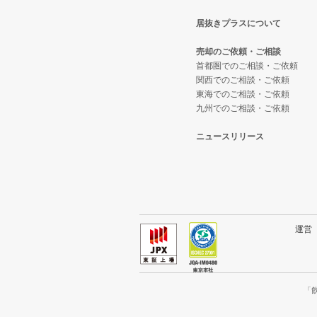
居抜きプラスについて
佐倉市の飲食店の居抜き売却物件
千葉県のテイクアウトの居抜き売
千葉中央駅の洋食の居抜き売却物
売却のご依頼・ご相談
四街道市の飲食店の居抜き売却物
千葉県のお弁当・惣菜・デリの居
千葉中央駅のその他の居抜き売却
首都圏でのご相談・ご依頼
関西でのご相談・ご依頼
東海でのご相談・ご依頼
印西市の飲食店の居抜き売却物件
千葉県のカラオケ・パブ・スナッ
九州でのご相談・ご依頼
山武郡の飲食店の居抜き売却物件
千葉県のバーの居抜き売却物件の
ニュースリリース
柏市の飲食店の居抜き売却物件の
千葉県の居酒屋・ダイニングバー
館山市の飲食店の居抜き売却物件
千葉県の和食の居抜き売却物件の
成田市の飲食店の居抜き売却物件
千葉県の洋食の居抜き売却物件の
運
千葉市花見川区の飲食店の居抜き
千葉県のその他の居抜き売却物件
我孫子市の飲食店の居抜き売却物
「