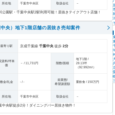
所在地
千葉市中央区
取扱会社
－
川公園駅・千葉中央駅2駅利用可能！居抜きテイクアウト店舗！
中央）地下1階店舗の居抜き売却案件
京成千葉線
千葉中央
徒歩
2分
最寄り駅
地下1階 /
現賃料/坪単
－ / 11,731円
階数/面積
28.13坪
価
（
92.992m
）
2
前業態/
敷金/礼金
- / -
重飲食 / 150万円
希望譲渡額
所在地
千葉市中央区
取扱会社
－
葉中央駅徒歩2分！ダイニングバー居抜き物件！