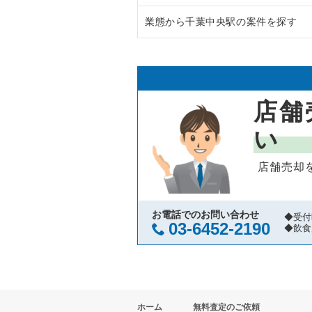
業態から千葉中央駅の案件を探す
鎌ヶ谷市の飲食店の居抜き売却物
千葉県のラーメンの居抜き売却物
千葉市中央区の飲食店の居抜き売
千葉県のフランス料理の居抜き売
千葉中央駅のラーメンの居抜き売
浦安市の飲食店の居抜き売却物件
千葉県のイタリア料理の居抜き売
千葉中央駅のイタリア料理の居抜
店舗
市川市の飲食店の居抜き売却物件
千葉県の中華の居抜き売却物件の
千葉中央駅のカフェの居抜き売却
い
松戸市の飲食店の居抜き売却物件
千葉県のそば・うどんの居抜き売
千葉中央駅のテイクアウトの居抜
店舗売却
八千代市の飲食店の居抜き売却物
千葉県の寿司の居抜き売却物件の
千葉中央駅のお弁当・惣菜・デリ
袖ヶ浦市の飲食店の居抜き売却物
千葉県の焼肉の居抜き売却物件の
千葉中央駅のカラオケ・パブ・ス
お電話でのお問い合わせ
◆受付
03-6452-2190
◆飲食
君津市の飲食店の居抜き売却物件
千葉県の鉄板焼き・お好み焼の居
千葉中央駅のバーの居抜き売却物
習志野市の飲食店の居抜き売却物
千葉県のアジア料理の居抜き売却
千葉中央駅の居酒屋・ダイニング
ホーム
無料査定のご依頼
千葉市美浜区の飲食店の居抜き売
千葉県のカフェの居抜き売却物件
千葉中央駅の和食の居抜き売却物