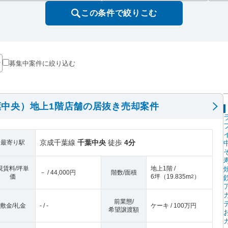
この条件で絞りこむ
募集中案件に絞り込む
中央）地上1階店舗の居抜き売却案件
京成千葉線
千葉中央
徒歩
4分
最寄り駅
現賃料/坪単
地上1階 /
－ / 44,000円
階数/面積
価
6坪
（
19.835m
）
2
前業態/
敷金/礼金
- / -
ケーキ / 100万円
希望譲渡額