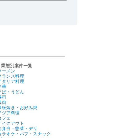
業態別案件一覧
ラーメン
フランス料理
イタリア料理
中華
そば・うどん
寿司
焼肉
鉄板焼き・お好み焼
アジア料理
カフェ
テイクアウト
お弁当・惣菜・デリ
カラオケ・パブ・スナック