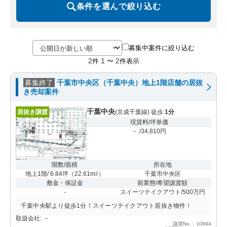
条件を選んで絞り込む
募集中案件に絞り込む
2
1
2
件
〜
件表示
募集終了
千葉市中央区（千葉中央）地上1階店舗の居抜
き売却案件
千葉中央
居抜き譲渡
(京成千葉線) 徒歩
1分
現賃料/坪単価
－ /34,810円
階数/面積
所在地
地上1階/ 6.84坪
（
22.61m
）
千葉市中央区
2
敷金・保証金
前業態/希望譲渡額
-
スイーツテイクアウト/500万円
千葉中央駅より徒歩1分！スイーツテイクアウト居抜き物件！
取扱会社: －
譲渡No.：10894