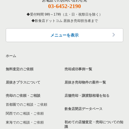
お電話でのお問い合わせ先
千葉市中央区のその他の居抜き売却物件の案件一覧
千葉県の和食の居抜き売却物件の案件一覧
03-6452-2190
成田市の飲食店の居抜き売却物件の案件一覧
受付時間 9時～17時（土・日・祝祭日を除く）
千葉県の洋食の居抜き売却物件の案件一覧
飲食店ドットコム 居抜き売却担当者まで
千葉市花見川区の飲食店の居抜き売却物件の案件一覧
千葉県のその他の居抜き売却物件の案件一覧
我孫子市の飲食店の居抜き売却物件の案件一覧
メニューを表示
長生郡の飲食店の居抜き売却物件の案件一覧
ホーム
千葉市若葉区の飲食店の居抜き売却物件の案件一覧
無料査定のご依頼
売却成功事例一覧
千葉市稲毛区の飲食店の居抜き売却物件の案件一覧
居抜きプラスについて
居抜き売却物件の案件一覧
流山市の飲食店の居抜き売却物件の案件一覧
売却のご依頼・ご相談
店舗売却・譲渡額相場を知る
千葉市緑区の飲食店の居抜き売却物件の案件一覧
首都圏でのご相談・ご依頼
白井市の飲食店の居抜き売却物件の案件一覧
飲食店閉店データベース
関西でのご相談・ご依頼
初めての店舗査定・売却についての知
東海でのご相談・ご依頼
識