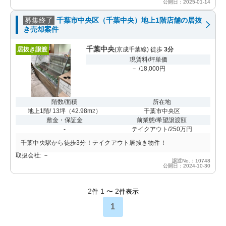
公開日：2025-01-14
募集終了
千葉市中央区（千葉中央）地上1階店舗の居抜
き売却案件
千葉中央
居抜き譲渡
(京成千葉線) 徒歩
3分
現賃料/坪単価
－ /18,000円
階数/面積
所在地
地上1階/ 13坪
（
42.98m
）
千葉市中央区
2
敷金・保証金
前業態/希望譲渡額
-
テイクアウト/250万円
千葉中央駅から徒歩3分！テイクアウト居抜き物件！
取扱会社: －
譲渡No.：10748
公開日：2024-10-30
2
1
2
件
〜
件表示
1