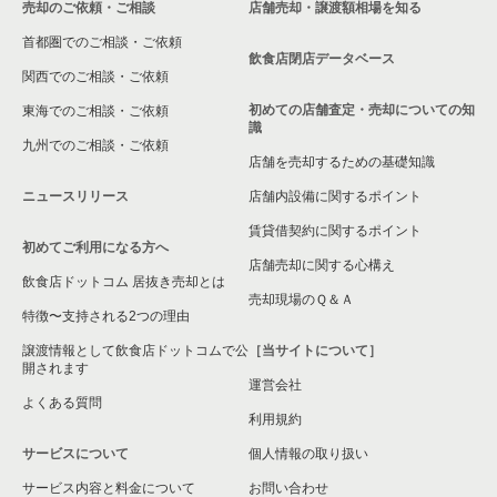
売却のご依頼・ご相談
店舗売却・譲渡額相場を知る
千葉市緑区の飲食店の居抜き売却物件の案件一覧
首都圏でのご相談・ご依頼
白井市の飲食店の居抜き売却物件の案件一覧
飲食店閉店データベース
関西でのご相談・ご依頼
初めての店舗査定・売却についての知
東海でのご相談・ご依頼
識
九州でのご相談・ご依頼
店舗を売却するための基礎知識
ニュースリリース
店舗内設備に関するポイント
賃貸借契約に関するポイント
初めてご利用になる方へ
店舗売却に関する心構え
飲食店ドットコム 居抜き売却とは
売却現場のＱ＆Ａ
特徴〜支持される2つの理由
譲渡情報として飲食店ドットコムで公
［当サイトについて］
開されます
運営会社
よくある質問
利用規約
サービスについて
個人情報の取り扱い
サービス内容と料金について
お問い合わせ