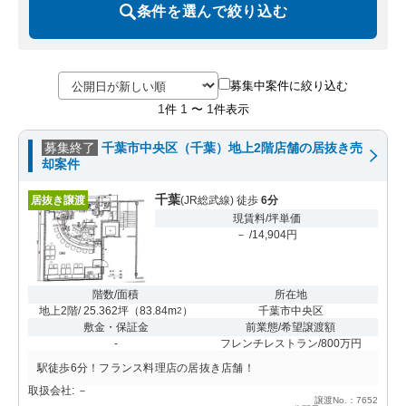
条件を選んで絞り込む
募集中案件に絞り込む
1
1
1
件
〜
件表示
募集終了
千葉市中央区（千葉）地上2階店舗の居抜き売
却案件
千葉
居抜き譲渡
(JR総武線) 徒歩
6分
現賃料/坪単価
－ /14,904円
階数/面積
所在地
地上2階/ 25.362坪
（
83.84m
）
千葉市中央区
2
敷金・保証金
前業態/希望譲渡額
-
フレンチレストラン/800万円
駅徒歩6分！フランス料理店の居抜き店舗！
取扱会社: －
譲渡No.：7652