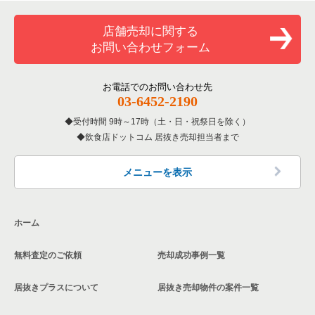
覧
和食の居抜き売却物件の案件一覧
山武郡の飲食店の居抜き売却物件の案件一覧
千葉市中央区の和食の居抜き売却物件の案件一覧
店舗売却に関する
千葉県のバーの居抜き売却物件の案件一覧
お問い合わせフォーム
洋食の居抜き売却物件の案件一覧
柏市の飲食店の居抜き売却物件の案件一覧
千葉市中央区の洋食の居抜き売却物件の案件一覧
千葉県の居酒屋・ダイニングバーの居抜き売却物件の案件一覧
その他の居抜き売却物件の案件一覧
館山市の飲食店の居抜き売却物件の案件一覧
お電話でのお問い合わせ先
千葉市中央区のその他の居抜き売却物件の案件一覧
千葉県の和食の居抜き売却物件の案件一覧
03-6452-2190
成田市の飲食店の居抜き売却物件の案件一覧
受付時間 9時～17時（土・日・祝祭日を除く）
千葉県の洋食の居抜き売却物件の案件一覧
飲食店ドットコム 居抜き売却担当者まで
千葉市花見川区の飲食店の居抜き売却物件の案件一覧
千葉県のその他の居抜き売却物件の案件一覧
我孫子市の飲食店の居抜き売却物件の案件一覧
メニューを表示
長生郡の飲食店の居抜き売却物件の案件一覧
ホーム
千葉市若葉区の飲食店の居抜き売却物件の案件一覧
無料査定のご依頼
売却成功事例一覧
千葉市稲毛区の飲食店の居抜き売却物件の案件一覧
居抜きプラスについて
居抜き売却物件の案件一覧
流山市の飲食店の居抜き売却物件の案件一覧