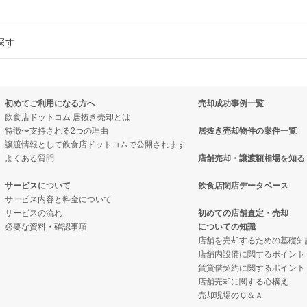
却物件の案件一覧
件の案件一覧
探す
却物件の案件一覧
却物件の案件一覧
案件一覧
案件一覧
却物件の案件一覧
の案件一覧
却物件の案件一覧
初めてご利用になる方へ
売却成功事例一覧
却物件の案件一覧
案件一覧
の居抜き売却物件の案件一覧
却物件の案件一覧
飲食店ドットコム 居抜き売却とは
特徴〜支持される2つの理由
居抜き売却物件の案件一覧
案件一覧
抜き売却物件の案件一覧
案件一覧
却物件の案件一覧
譲渡情報として飲食店ドットコムで公開されます
よくある質問
店舗売却・譲渡額相場を知る
案件一覧
の案件一覧
却物件の案件一覧
サービスについて
飲食店閉店データベース
抜き売却物件の案件一覧
却物件の案件一覧
き売却物件の案件一覧
サービス内容と料金について
サービスの流れ
初めての店舗査定・売却
必要な資料・確認事項
についての知識
物件の案件一覧
案件一覧
き売却物件の案件一覧
店舗を売却するための基礎知
店舗内設備に関するポイント
の案件一覧
の居抜き売却物件の案件一覧
き売却物件の案件一覧
賃貸借契約に関するポイント
店舗売却に関する心構え
却物件の案件一覧
件の案件一覧
き売却物件の案件一覧
売却現場のＱ＆Ａ