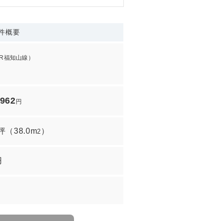
件概要
JR福知山線）
,962
円
5坪
（
38.0m
）
2
円