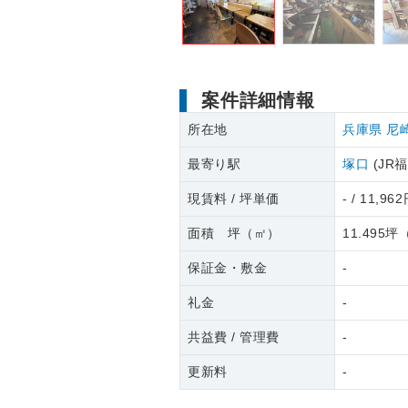
案件詳細情報
所在地
兵庫県
尼
最寄り駅
塚口
(JR
現賃料 / 坪単価
- / 11,96
面積 坪（㎡）
11.495坪
保証金・敷金
-
礼金
-
共益費 / 管理費
-
更新料
-