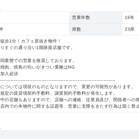
報
営業年数
16年
半
席数
23席
徒歩1分！カフェ居抜き物件！
りすぐの通り沿い1階路面店舗です。
ど同業態での営業を推奨しております。
焼肉、焼鳥の匂いがきつい業種はNG
社加入必須
--------------------------------------------------------------------
件については現状のものとなりますので、変更の可能性があります。
社規定の賃貸借契約手数料、譲渡契約手数料が発生します。
業中の店舗もありますので、店舗への連絡、従業員及び、関係者への
、店内での本物件に関する話題等、営業に支障をきたす行為は固く禁
社