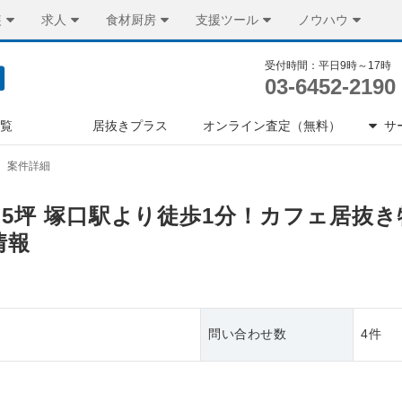
装
求人
食材厨房
支援ツール
ノウハウ
受付時間：平日9時～17時
03-6452-2190
一覧
居抜きプラス
オンライン査定（無料）
サ
案件詳細
1.5坪 塚口駅より徒歩1分！カフェ居抜
情報
問い合わせ数
4件