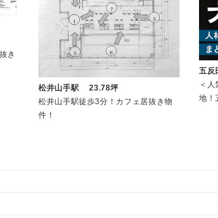
抜き
五反
＜人
松井山手駅 23.78坪
地！五
松井山手駅徒歩3分！カフェ居抜き物
坪)
件！
件の案件一覧