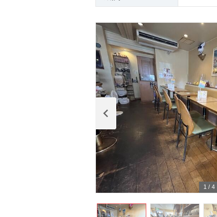
1
/
4