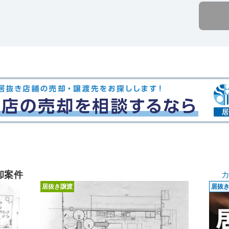
却案件
居抜き譲渡
居抜