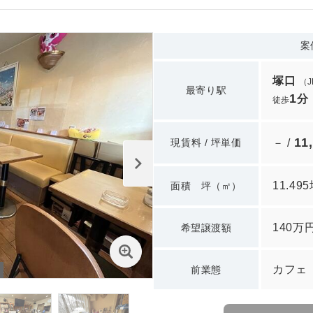
案
塚口
（
最寄り駅
1
分
徒歩
11
現賃料 / 坪単価
－ /
11.49
面積 坪（㎡）
140万
希望譲渡額
カフェ
前業態