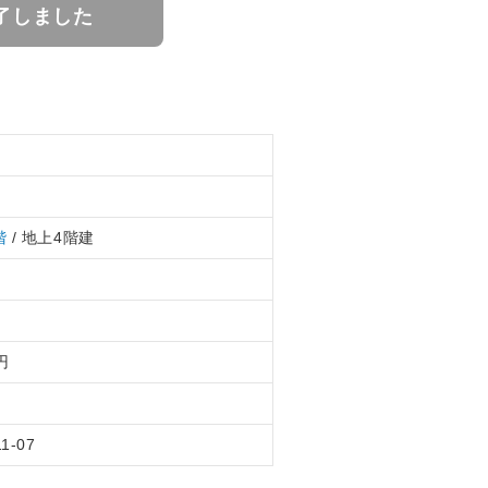
了しました
階
/ 地上4階建
円
11-07