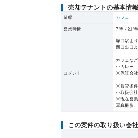
売却テナントの基本情
業態
カフェ
営業時間
7時～21時
塚口駅より
西口出口よ
カフェな
※カレー、
コメント
※保証会
------------
※賃貸条
※取扱会
※現在営
写真撮影
この案件の取り扱い会