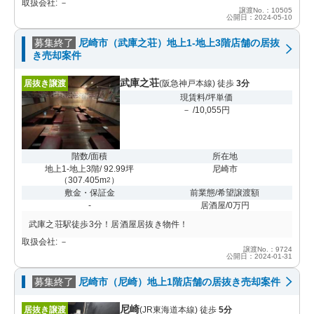
取扱会社: －
譲渡No.：10505
公開日：2024-05-10
募集終了
尼崎市（武庫之荘）地上1-地上3階店舗の居抜
き売却案件
武庫之荘
居抜き譲渡
(阪急神戸本線) 徒歩
3分
現賃料/坪単価
－ /10,055円
階数/面積
所在地
地上1-地上3階/ 92.99坪
尼崎市
（
307.405m
）
2
敷金・保証金
前業態/希望譲渡額
-
居酒屋/0万円
武庫之荘駅徒歩3分！居酒屋居抜き物件！
取扱会社: －
譲渡No.：9724
公開日：2024-01-31
募集終了
尼崎市（尼崎）地上1階店舗の居抜き売却案件
尼崎
居抜き譲渡
(JR東海道本線) 徒歩
5分