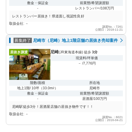
敷金・保証金
前業態/希望譲渡額
-
レストランバー/108万円
レストランバー居抜き！県道面し視認性良好
取扱会社: －
譲渡No.：7261
公開日：2018-11-21
募集終了
尼崎市（尼崎）地上1階店舗の居抜き売却案件
尼崎
居抜き譲渡
(JR東海道本線) 徒歩
3分
現賃料/坪単価
－ /7,776円
階数/面積
所在地
地上1階/ 10坪
（
33.0m
）
尼崎市
2
敷金・保証金
前業態/希望譲渡額
-
居酒屋/100万円
尼崎駅徒歩3分！居酒屋店舗の居抜き物件です！！
取扱会社: －
譲渡No.：6021
公開日：2016-04-21