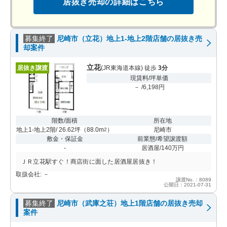
居抜き売却の詳細はこちら
募集終了
尼崎市（立花）地上1-地上2階店舗の居抜き売
却案件
立花
居抜き譲渡
(JR東海道本線) 徒歩
3分
現賃料/坪単価
－ /6,198円
階数/面積
所在地
地上1-地上2階/ 26.62坪
（
88.0m
）
尼崎市
2
敷金・保証金
前業態/希望譲渡額
-
居酒屋/140万円
ＪＲ立花駅すぐ！商店街に面した居酒屋居抜き！
取扱会社: －
譲渡No.：8089
公開日：2021-07-31
募集終了
尼崎市（武庫之荘）地上1階店舗の居抜き売却
案件