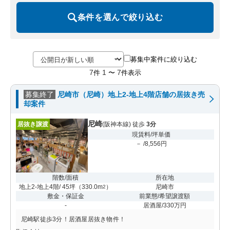
条件を選んで絞り込む
募集中案件に絞り込む
7
1
7
件
〜
件表示
募集終了
尼崎市（尼崎）地上2-地上4階店舗の居抜き売
却案件
尼崎
居抜き譲渡
(阪神本線) 徒歩
3分
現賃料/坪単価
－ /8,556円
階数/面積
所在地
地上2-地上4階/ 45坪
（
330.0m
）
尼崎市
2
敷金・保証金
前業態/希望譲渡額
-
居酒屋/330万円
尼崎駅徒歩3分！居酒屋居抜き物件！