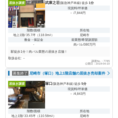
武庫之荘
居抜き譲渡
(阪急神戸本線) 徒歩
1分
現賃料/坪単価
－ /7,844円
階数/面積
所在地
地上1階/ 35.7坪
（
118.0m
）
尼崎市
2
敷金・保証金
前業態/希望譲渡額
-
肉バル/380万円
駅徒歩1分！肉バル業態の居抜き店舗！
取扱会社: －
譲渡No.：7785
公開日：2019-04-10
募集終了
尼崎市（塚口）地上1階店舗の居抜き売却案件
塚口
居抜き譲渡
(阪急神戸本線) 徒歩
5分
現賃料/坪単価
－ /4,843円
階数/面積
所在地
地上1階/ 33.45坪
（
110.58m
）
尼崎市
2