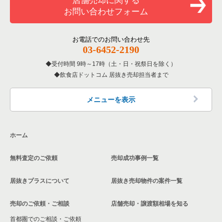
店舗売却に関する
兵庫県のバーの居抜き売却物件の案件一覧
お問い合わせフォーム
洋食の居抜き売却物件の案件一覧
神戸市北区の飲食店の居抜き売却物件の案件一覧
兵庫県の居酒屋・ダイニングバーの居抜き売却物件の案件一覧
その他の居抜き売却物件の案件一覧
神戸市西区の飲食店の居抜き売却物件の案件一覧
お電話でのお問い合わせ先
兵庫県の専門料理の居抜き売却物件の案件一覧
03-6452-2190
受付時間 9時～17時（土・日・祝祭日を除く）
兵庫県の和食の居抜き売却物件の案件一覧
飲食店ドットコム 居抜き売却担当者まで
兵庫県の洋食の居抜き売却物件の案件一覧
メニューを表示
兵庫県のその他の居抜き売却物件の案件一覧
ホーム
無料査定のご依頼
売却成功事例一覧
居抜きプラスについて
居抜き売却物件の案件一覧
売却のご依頼・ご相談
店舗売却・譲渡額相場を知る
首都圏でのご相談・ご依頼