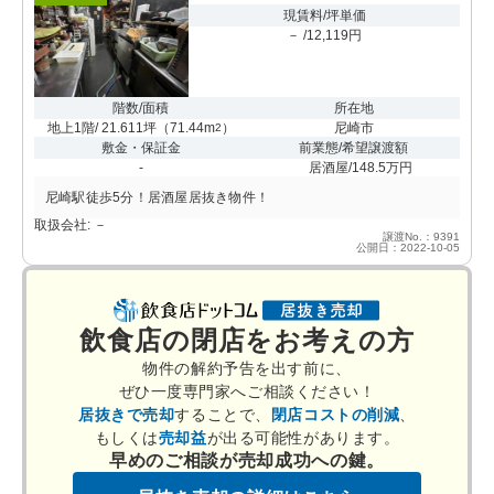
現賃料/坪単価
－ /12,119円
階数/面積
所在地
地上1階/ 21.611坪
（
71.44m
）
尼崎市
2
敷金・保証金
前業態/希望譲渡額
-
居酒屋/148.5万円
尼崎駅徒歩5分！居酒屋居抜き物件！
取扱会社: －
譲渡No.：9391
公開日：2022-10-05
飲食店の閉店をお考えの方
物件の解約予告を出す前に、
ぜひ一度専門家へご相談ください！
居抜きで売却
することで、
閉店コストの削減
、
もしくは
売却益
が出る可能性があります。
早めのご相談が売却成功への鍵。