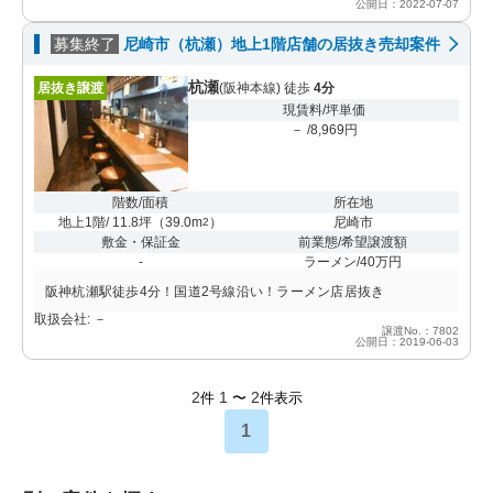
公開日：2022-07-07
募集終了
尼崎市（杭瀬）地上1階店舗の居抜き売却案件
杭瀬
居抜き譲渡
(阪神本線) 徒歩
4分
現賃料/坪単価
－ /8,969円
階数/面積
所在地
地上1階/ 11.8坪
（
39.0m
）
尼崎市
2
敷金・保証金
前業態/希望譲渡額
-
ラーメン/40万円
阪神杭瀬駅徒歩4分！国道2号線沿い！ラーメン店居抜き
取扱会社: －
譲渡No.：7802
公開日：2019-06-03
2
1
2
件
〜
件表示
1