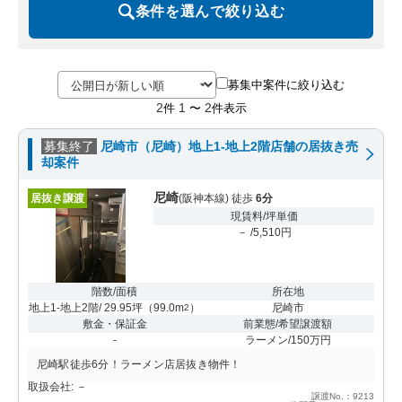
条件を選んで絞り込む
募集中案件に絞り込む
2
1
2
件
〜
件表示
募集終了
尼崎市（尼崎）地上1-地上2階店舗の居抜き売
却案件
尼崎
居抜き譲渡
(阪神本線) 徒歩
6分
現賃料/坪単価
－ /5,510円
階数/面積
所在地
地上1-地上2階/ 29.95坪
（
99.0m
）
尼崎市
2
敷金・保証金
前業態/希望譲渡額
-
ラーメン/150万円
尼崎駅徒歩6分！ラーメン店居抜き物件！
取扱会社: －
譲渡No.：9213