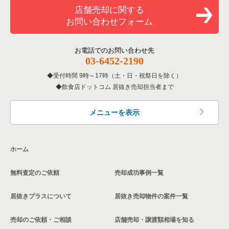
和食の居抜き売却物件の案件一覧
加古川市の飲食店の居抜き売却物件の案件一覧
店舗売却に関する
兵庫県のバーの居抜き売却物件の案件一覧
お問い合わせフォーム
洋食の居抜き売却物件の案件一覧
神戸市北区の飲食店の居抜き売却物件の案件一覧
兵庫県の居酒屋・ダイニングバーの居抜き売却物件の案件一覧
その他の居抜き売却物件の案件一覧
神戸市西区の飲食店の居抜き売却物件の案件一覧
お電話でのお問い合わせ先
兵庫県の専門料理の居抜き売却物件の案件一覧
03-6452-2190
受付時間 9時～17時（土・日・祝祭日を除く）
兵庫県の和食の居抜き売却物件の案件一覧
飲食店ドットコム 居抜き売却担当者まで
兵庫県の洋食の居抜き売却物件の案件一覧
メニューを表示
兵庫県のその他の居抜き売却物件の案件一覧
ホーム
無料査定のご依頼
売却成功事例一覧
居抜きプラスについて
居抜き売却物件の案件一覧
売却のご依頼・ご相談
店舗売却・譲渡額相場を知る