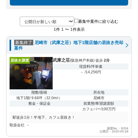
募集中案件に絞り込む
1
1
1
件
〜
件表示
募集終了
尼崎市（武庫之荘）地下1階店舗の居抜き売却
案件
武庫之荘
居抜き譲渡
(阪急神戸本線) 徒歩
2分
現賃料/坪単価
－ /14,256円
階数/面積
所在地
地下1階/ 9.68坪
（
32.0m
）
尼崎市
2
敷金・保証金
前業態/希望譲渡額
-
カフェバー/100万円
駅徒歩1分！半地下、カフェ居抜き！
取扱会社: －
譲渡No.：8334
公開日：2020-05-28