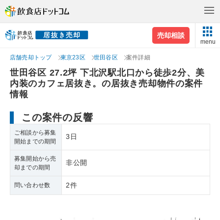
売却相談
menu
店舗売却トップ
東京23区
世田谷区
案件詳細
世田谷区 27.2坪 下北沢駅北口から徒歩2分、美
内装のカフェ居抜き。の居抜き売却物件の案件
情報
この案件の反響
ご相談から募集
3日
開始までの期間
募集開始から売
非公開
却までの期間
2件
問い合わせ数