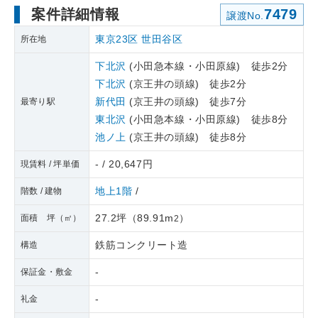
案件詳細情報
7479
譲渡No.
東京23区
世田谷区
所在地
下北沢
(小田急本線・小田原線) 徒歩2分
下北沢
(京王井の頭線) 徒歩2分
新代田
(京王井の頭線) 徒歩7分
最寄り駅
東北沢
(小田急本線・小田原線) 徒歩8分
池ノ上
(京王井の頭線) 徒歩8分
- / 20,647円
現賃料 / 坪単価
地上1階
/
階数 / 建物
27.2坪
（
89.91m
）
面積 坪（㎡）
2
鉄筋コンクリート造
構造
-
保証金・敷金
-
礼金