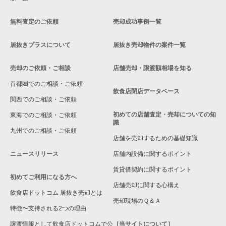
東京23区のお弁当・惣菜・デリの居抜き売却物件の案件一覧
世田谷区のお弁当・惣菜・デリの居抜き売却物件の案件一覧
下北沢駅のバーの居抜き売却物件の案件一覧
無料査定のご依頼
売却成功事例一覧
東京23区のカラオケ・パブ・スナックの居抜き売却物件の案件
世田谷区のカラオケ・パブ・スナックの居抜き売却物件の案件
下北沢駅の居酒屋・ダイニングバーの居抜き売却物件の案件一
一覧
一覧
覧
居抜きプラスについて
居抜き売却物件の案件一覧
東京23区のバーの居抜き売却物件の案件一覧
世田谷区のバーの居抜き売却物件の案件一覧
下北沢駅の和食の居抜き売却物件の案件一覧
売却のご依頼・ご相談
店舗売却・譲渡額相場を知る
東京23区の居酒屋・ダイニングバーの居抜き売却物件の案件一
世田谷区の居酒屋・ダイニングバーの居抜き売却物件の案件一
下北沢駅の洋食の居抜き売却物件の案件一覧
首都圏でのご相談・ご依頼
覧
覧
飲食店閉店データベース
下北沢駅のその他の居抜き売却物件の案件一覧
関西でのご相談・ご依頼
東京23区の専門料理の居抜き売却物件の案件一覧
世田谷区の和食の居抜き売却物件の案件一覧
初めての店舗査定・売却についての知
東海でのご相談・ご依頼
識
東京23区の和食の居抜き売却物件の案件一覧
世田谷区の洋食の居抜き売却物件の案件一覧
九州でのご相談・ご依頼
店舗を売却するための基礎知識
東京23区の洋食の居抜き売却物件の案件一覧
世田谷区のその他の居抜き売却物件の案件一覧
ニュースリリース
店舗内設備に関するポイント
賃貸借契約に関するポイント
東京23区のその他の居抜き売却物件の案件一覧
初めてご利用になる方へ
店舗売却に関する心構え
飲食店ドットコム 居抜き売却とは
売却現場のＱ＆Ａ
特徴〜支持される2つの理由
譲渡情報として飲食店ドットコムで公
［当サイトについて］