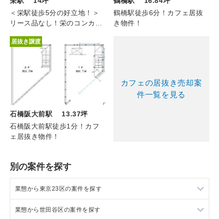
鶴橋駅 16.84坪
栄駅 14坪
鶴橋駅徒歩6分！カフェ居抜
＜栄駅徒歩5分の好立地！＞
き物件！
リース品なし！栄のコンカフ
ェ（4F/約14坪）
居抜き譲渡
カフェの居抜き売却案
件一覧を見る
石橋阪大前駅 13.37坪
石橋阪大前駅徒歩1分！カフ
ェ居抜き物件！
別の案件を探す
業態から東京23区の案件を探す
業態から世田谷区の案件を探す
東京23区のラーメンの居抜き売却物件の案件一覧