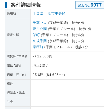
案件詳細情報
6977
譲渡No.
千葉県
千葉市中央区
所在地
千葉中央
(京成千葉線) 徒歩4分
葭川公園
(千葉モノレール) 徒歩1分
栄町
(千葉モノレール) 徒歩6分
最寄り駅
京成千葉
(京成千葉線) 徒歩7分
県庁前
(千葉モノレール) 徒歩7分
- / 12,500円
現賃料 / 坪単価
地上2階 /
階数 / 建物
25.6坪
（
84.628m
）
面積 坪（㎡）
2
構造
-
保証金・敷金
-
礼金