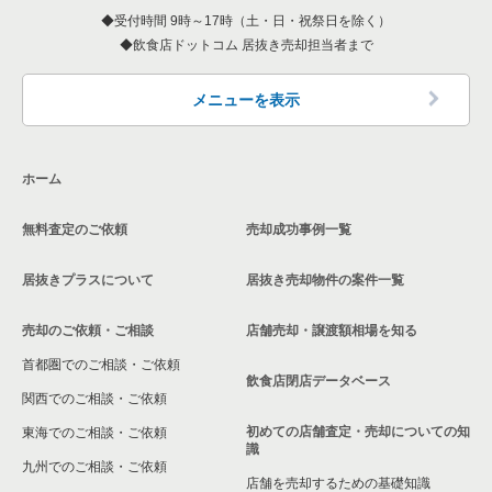
件一覧
葭川公園駅の居酒屋・ダイニングバーの居抜き売却物件の案件
受付時間 9時～17時（土・日・祝祭日を除く）
一覧
飲食店ドットコム 居抜き売却担当者まで
千葉県のアジア料理の居抜き売却物件の案件一覧
千葉市中央区のお弁当・惣菜・デリの居抜き売却物件の案件一
覧
千葉中央駅のバーの居抜き売却物件の案件一覧
葭川公園駅の和食の居抜き売却物件の案件一覧
千葉県のカフェの居抜き売却物件の案件一覧
メニューを表示
千葉市中央区のカラオケ・パブ・スナックの居抜き売却物件の
千葉中央駅の居酒屋・ダイニングバーの居抜き売却物件の案件
案件一覧
一覧
葭川公園駅の洋食の居抜き売却物件の案件一覧
千葉県のテイクアウトの居抜き売却物件の案件一覧
ホーム
千葉市中央区のバーの居抜き売却物件の案件一覧
千葉中央駅の和食の居抜き売却物件の案件一覧
葭川公園駅のその他の居抜き売却物件の案件一覧
千葉県のお弁当・惣菜・デリの居抜き売却物件の案件一覧
千葉市中央区の居酒屋・ダイニングバーの居抜き売却物件の案
千葉中央駅の洋食の居抜き売却物件の案件一覧
無料査定のご依頼
売却成功事例一覧
千葉県のカラオケ・パブ・スナックの居抜き売却物件の案件一
件一覧
覧
千葉中央駅のその他の居抜き売却物件の案件一覧
居抜きプラスについて
居抜き売却物件の案件一覧
千葉市中央区の和食の居抜き売却物件の案件一覧
千葉県のバーの居抜き売却物件の案件一覧
売却のご依頼・ご相談
店舗売却・譲渡額相場を知る
千葉市中央区の洋食の居抜き売却物件の案件一覧
千葉県の居酒屋・ダイニングバーの居抜き売却物件の案件一覧
首都圏でのご相談・ご依頼
飲食店閉店データベース
千葉市中央区のその他の居抜き売却物件の案件一覧
千葉県の和食の居抜き売却物件の案件一覧
関西でのご相談・ご依頼
初めての店舗査定・売却についての知
東海でのご相談・ご依頼
千葉県の洋食の居抜き売却物件の案件一覧
識
九州でのご相談・ご依頼
店舗を売却するための基礎知識
千葉県のその他の居抜き売却物件の案件一覧