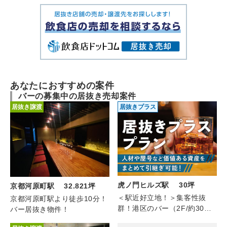
あなたにおすすめの案件
バーの募集中の居抜き売却案件
居抜き譲渡
居抜きプラス
虎ノ門ヒルズ駅 30坪
京都河原町駅 32.821坪
＜駅近好立地！＞集客性抜
京都河原町駅より徒歩10分！
群！港区のバー（2F/約30
バー居抜き物件！
坪）