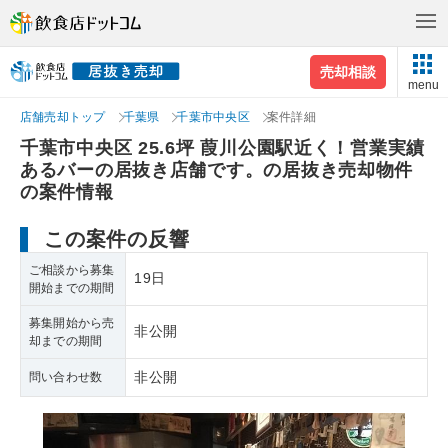
売却相談
menu
店舗売却トップ
千葉県
千葉市中央区
案件詳細
千葉市中央区 25.6坪 葭川公園駅近く！営業実績
あるバーの居抜き店舗です。の居抜き売却物件
の案件情報
この案件の反響
ご相談から募集
19日
開始までの期間
募集開始から売
非公開
却までの期間
非公開
問い合わせ数