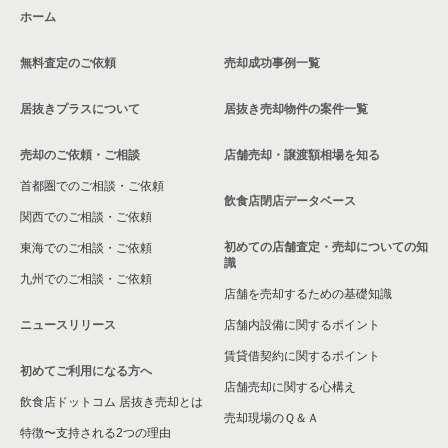
件一覧
ホーム
神奈川県のカラオケ・パブ・スナックの居抜き売却物件の案件
一覧
横浜市中区のバーの居抜き売却物件の案件一覧
無料査定のご依頼
売却成功事例一覧
神奈川県のバーの居抜き売却物件の案件一覧
横浜市中区の居酒屋・ダイニングバーの居抜き売却物件の案件
一覧
居抜きプラスについて
居抜き売却物件の案件一覧
神奈川県の居酒屋・ダイニングバーの居抜き売却物件の案件一
覧
横浜市中区の和食の居抜き売却物件の案件一覧
売却のご依頼・ご相談
店舗売却・譲渡額相場を知る
首都圏でのご相談・ご依頼
神奈川県の専門料理の居抜き売却物件の案件一覧
横浜市中区の洋食の居抜き売却物件の案件一覧
飲食店閉店データベース
関西でのご相談・ご依頼
神奈川県の和食の居抜き売却物件の案件一覧
横浜市中区のその他の居抜き売却物件の案件一覧
初めての店舗査定・売却についての知
東海でのご相談・ご依頼
識
神奈川県の洋食の居抜き売却物件の案件一覧
九州でのご相談・ご依頼
店舗を売却するための基礎知識
神奈川県のその他の居抜き売却物件の案件一覧
ニュースリリース
店舗内設備に関するポイント
賃貸借契約に関するポイント
初めてご利用になる方へ
店舗売却に関する心構え
飲食店ドットコム 居抜き売却とは
売却現場のＱ＆Ａ
特徴〜支持される2つの理由