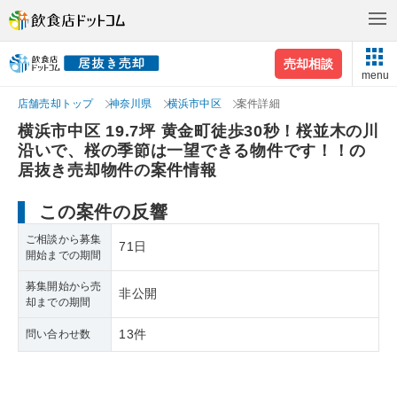
売却相談
menu
店舗売却トップ
神奈川県
横浜市中区
案件詳細
横浜市中区 19.7坪 黄金町徒歩30秒！桜並木の川
沿いで、桜の季節は一望できる物件です！！の
居抜き売却物件の案件情報
この案件の反響
ご相談から募集
71日
開始までの期間
募集開始から売
非公開
却までの期間
13件
問い合わせ数