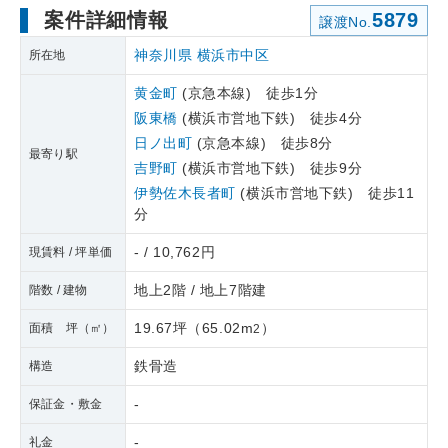
案件詳細情報
5879
譲渡No.
神奈川県
横浜市中区
所在地
黄金町
(京急本線) 徒歩1分
阪東橋
(横浜市営地下鉄) 徒歩4分
日ノ出町
(京急本線) 徒歩8分
最寄り駅
吉野町
(横浜市営地下鉄) 徒歩9分
伊勢佐木長者町
(横浜市営地下鉄) 徒歩11
分
- / 10,762円
現賃料 / 坪単価
地上2階 / 地上7階建
階数 / 建物
19.67坪
（
65.02m
）
面積 坪（㎡）
2
鉄骨造
構造
-
保証金・敷金
-
礼金