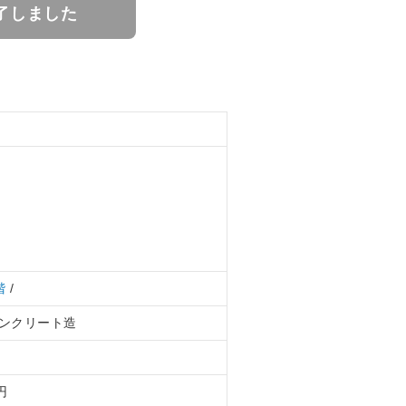
了しました
階
/
ンクリート造
円