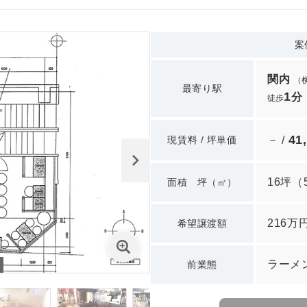
案
関内
（
最寄り駅
1
分
徒歩
41
現賃料 / 坪単価
－ /
16坪
（
面積 坪（㎡）
216万
希望譲渡額
ラーメ
前業態