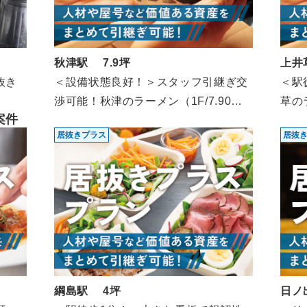
秋津駅 7.9坪
上井
抜き
＜設備状態良好！＞スタッフ引継ぎ交
＜駅
渉可能！秋津のラーメン（1F/7.90
草のラ
案件
坪）
居抜きプラス
居抜
綱島駅 4坪
日ノ