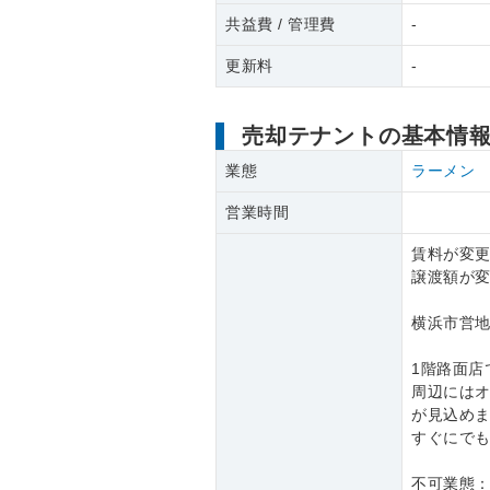
共益費 / 管理費
-
更新料
-
売却テナントの基本情
業態
ラーメン
営業時間
賃料が変更に
譲渡額が変
横浜市営地
1階路面店
周辺には
が見込め
すぐにで
不可業態