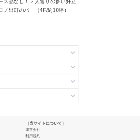
ース品なし！＞人通りの多い好立
日ノ出町のバー（4F/約10坪）
［当サイトについて］
運営会社
利用規約