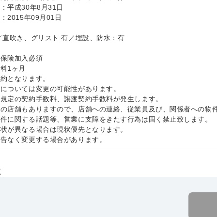
：平成30年8月31日
2015年09月01日
／直吹き、グリスト:有／埋設、防水：有
災保険加入必須
料1ヶ月
契約となります。
件については変更の可能性があります。
社規定の契約手数料、譲渡契約手数料が発生します。
中の店舗もありますので、店舗への連絡、従業員及び、関係者への物
物件に関する話題等、営業に支障をきたす行為は固く禁止致します
現状が異なる場合は現状優先となります。
予告なく変更する場合があります。
社