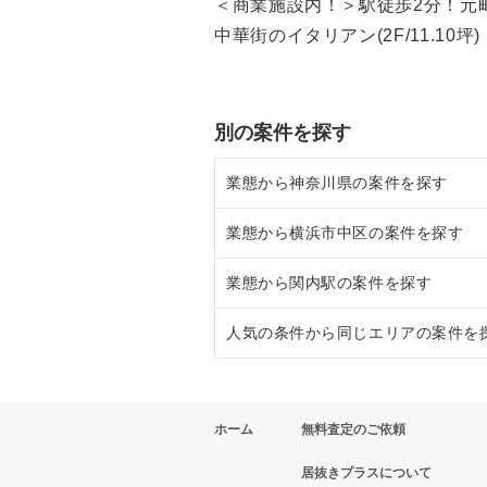
＜商業施設内！＞駅徒歩2分！元
中華街のイタリアン(2F/11.10坪)
別の案件を探す
業態から神奈川県の案件を探す
業態から横浜市中区の案件を探す
神奈川県のラーメンの居抜き売却
業態から関内駅の案件を探す
神奈川県のフランス料理の居抜き
横浜市中区のラーメンの居抜き売
人気の条件から同じエリアの案件を
神奈川県のイタリア料理の居抜き
横浜市中区のフランス料理の居抜
関内駅のラーメンの居抜き売却物
神奈川県の中華の居抜き売却物件
横浜市中区のイタリア料理の居抜
関内駅のフランス料理の居抜き売
神奈川県の1階の飲食店の居抜き
ホーム
無料査定のご依頼
神奈川県のそば・うどんの居抜き
横浜市中区の中華の居抜き売却物
関内駅のイタリア料理の居抜き売
横浜市中区の1階の飲食店の居抜
居抜きプラスについて
神奈川県の寿司の居抜き売却物件
横浜市中区の寿司の居抜き売却物
関内駅の中華の居抜き売却物件の
関内駅の1階の飲食店の居抜き売