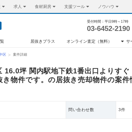
装
求人
食材厨房
支援ツール
ノウハウ
受付時間：平日9時～17時
03-6452-2190
一覧
居抜きプラス
オンライン査定（無料）
サ
中区
案件詳細
 16.0坪 関内駅地下鉄1番出口よりす
抜き物件です。の居抜き売却物件の案件
問い合わせ数
3件