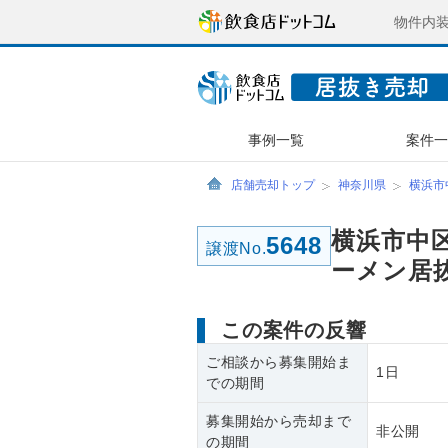
物件内
事例一覧
案件
店舗売却トップ
神奈川県
横浜市
横浜市中区
5648
譲渡No.
ーメン居
この案件の反響
ご相談から募集開始ま
1日
での期間
募集開始から売却まで
非公開
の期間