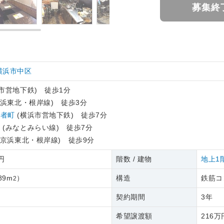
募集終
横浜市中区
市営地下鉄) 徒歩1分
京浜東北・根岸線) 徒歩3分
長者町
(横浜市営地下鉄) 徒歩7分
り
(みなとみらい線) 徒歩7分
R京浜東北・根岸線) 徒歩9分
5円
階数 / 建物
地上1
89m
）
構造
鉄筋コ
2
契約期間
3年
希望譲渡額
216万