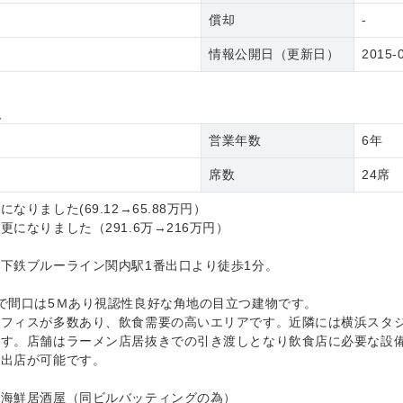
償却
-
情報公開日（更新日）
2015-
報
営業年数
6年
席数
24席
なりました(69.12→65.88万円）
更になりました（291.6万→216万円）
下鉄ブルーライン関内駅1番出口より徒歩1分。
で間口は5Ｍあり視認性良好な角地の目立つ建物です。
オフィスが多数あり、飲食需要の高いエリアです。近隣には横浜スタ
ます。店舗はラーメン店居抜きでの引き渡しとなり飲食店に必要な設
も出店が可能です。
：海鮮居酒屋（同ビルバッティングの為）