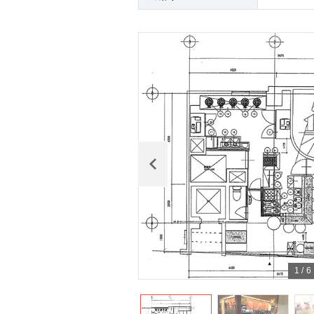
1
/
6