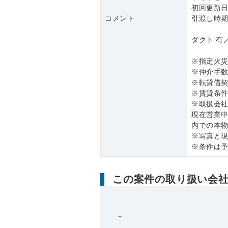
初回更新日
コメント
引渡し時期：
ダクト:有
※指定火
※仲介手数
※転貸借
※賃貸条
※取扱会
現在営業
内での本
※写真と
※条件は
この案件の取り扱い会
－