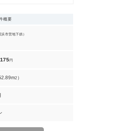
件概要
横浜市営地下鉄）
,175
円
52.89m
）
2
円
ン