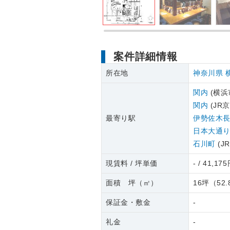
案件詳細情報
所在地
神奈川県
関内
(横浜
関内
(JR
最寄り駅
伊勢佐木
日本大通
石川町
(J
現賃料 / 坪単価
- / 41,17
面積 坪（㎡）
16坪
（
52.
保証金・敷金
-
礼金
-