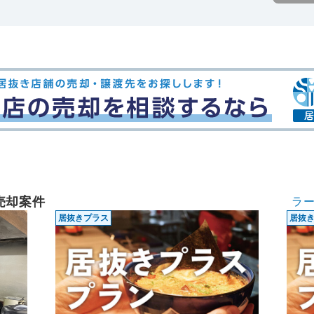
売却案件
ラ
居抜きプラス
居抜