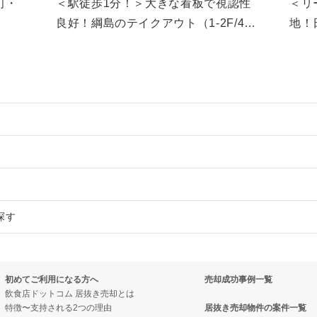
＜駅徒歩1分！＞大きな看板で視認性
町・
＜リ
良好！綱島のテイクアウト（1-2F/4
地！
坪）
物件の案件一覧
売却物件の案件一覧
却物件の案件一覧
探す
売却物件の案件一覧
き売却物件の案件一覧
件の案件一覧
の案件一覧
き売却物件の案件一覧
却物件の案件一覧
売却物件の案件一覧
初めてご利用になる方へ
売却成功事例一覧
売却物件の案件一覧
件の案件一覧
却物件の案件一覧
き売却物件の案件一覧
飲食店ドットコム 居抜き売却とは
特徴〜支持される2つの理由
居抜き売却物件の案件一覧
の案件一覧
件の案件一覧
案件一覧
却物件の案件一覧