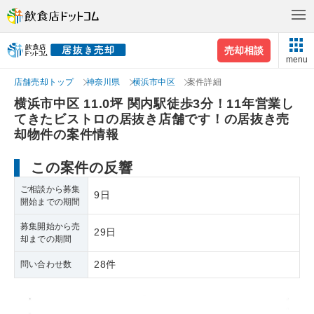
売却相談
menu
店舗売却トップ
神奈川県
横浜市中区
案件詳細
横浜市中区 11.0坪 関内駅徒歩3分！11年営業し
てきたビストロの居抜き店舗です！の居抜き売
却物件の案件情報
この案件の反響
ご相談から募集
9日
開始までの期間
募集開始から売
29日
却までの期間
28件
問い合わせ数