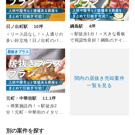
綱島駅 4坪
日ノ出町駅 10坪
＜駅徒歩1分！＞大きな看板
＜リース品なし！＞人通りの
で視認性良好！綱島のテイク
多い好立地！日ノ出町のバー
アウト（1-2F/4坪）
（4F/約10坪）
居抜きプラス
関内の居抜き売却案件
一覧を見る
元町・中華街駅 11.1坪
＜商業施設内！＞駅徒歩2
分！元町・中華街のイタリア
ン(2F/11.10坪)
別の案件を探す