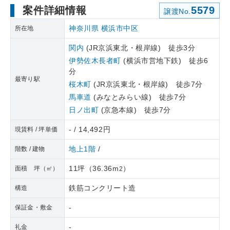
案件詳細情報
5579
譲渡No.
神奈川県
横浜市中区
所在地
関内
(JR京浜東北・根岸線) 徒歩3分
伊勢佐木長者町
(横浜市営地下鉄) 徒歩6
分
最寄り駅
桜木町
(JR京浜東北・根岸線) 徒歩7分
馬車道
(みなとみらい線) 徒歩7分
日ノ出町
(京急本線) 徒歩7分
- / 14,492円
現賃料 / 坪単価
地上1階
/
階数 / 建物
11坪
（
36.36m
）
面積 坪（㎡）
2
鉄筋コンクリート造
構造
-
保証金・敷金
-
礼金