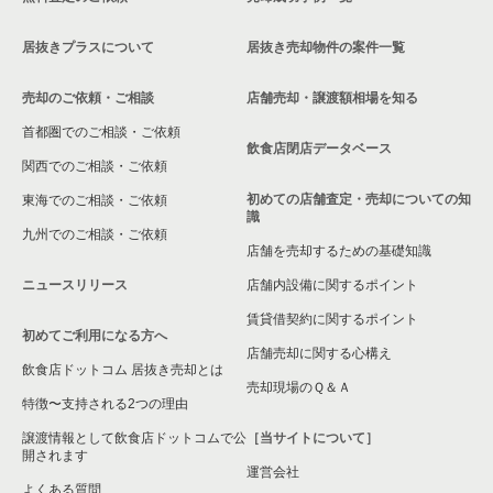
神奈川県のカラオケ・パブ・スナックの居抜き売却物件の案件
関内駅のカラオケ・パブ・スナックの居抜き売却物件の案件一
一覧
横浜市中区のバーの居抜き売却物件の案件一覧
覧
居抜きプラスについて
居抜き売却物件の案件一覧
神奈川県のバーの居抜き売却物件の案件一覧
横浜市中区の居酒屋・ダイニングバーの居抜き売却物件の案件
関内駅のバーの居抜き売却物件の案件一覧
一覧
売却のご依頼・ご相談
店舗売却・譲渡額相場を知る
神奈川県の居酒屋・ダイニングバーの居抜き売却物件の案件一
関内駅の居酒屋・ダイニングバーの居抜き売却物件の案件一覧
首都圏でのご相談・ご依頼
覧
横浜市中区の和食の居抜き売却物件の案件一覧
飲食店閉店データベース
関内駅の和食の居抜き売却物件の案件一覧
関西でのご相談・ご依頼
神奈川県の専門料理の居抜き売却物件の案件一覧
横浜市中区の洋食の居抜き売却物件の案件一覧
初めての店舗査定・売却についての知
東海でのご相談・ご依頼
関内駅の洋食の居抜き売却物件の案件一覧
識
神奈川県の和食の居抜き売却物件の案件一覧
横浜市中区のその他の居抜き売却物件の案件一覧
九州でのご相談・ご依頼
店舗を売却するための基礎知識
関内駅のその他の居抜き売却物件の案件一覧
神奈川県の洋食の居抜き売却物件の案件一覧
ニュースリリース
店舗内設備に関するポイント
賃貸借契約に関するポイント
神奈川県のその他の居抜き売却物件の案件一覧
初めてご利用になる方へ
店舗売却に関する心構え
飲食店ドットコム 居抜き売却とは
売却現場のＱ＆Ａ
特徴〜支持される2つの理由
譲渡情報として飲食店ドットコムで公
［当サイトについて］
開されます
運営会社
よくある質問