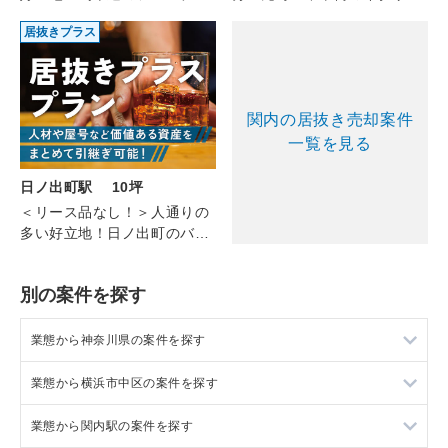
（1F/26.84坪）
ン(2F/11.10坪)
居抜きプラス
関内の居抜き売却案件
一覧を見る
日ノ出町駅 10坪
＜リース品なし！＞人通りの
多い好立地！日ノ出町のバー
（4F/約10坪）
別の案件を探す
業態から神奈川県の案件を探す
業態から横浜市中区の案件を探す
神奈川県のラーメンの居抜き売却物件の案件一覧
業態から関内駅の案件を探す
神奈川県のフランス料理の居抜き売却物件の案件一覧
横浜市中区のラーメンの居抜き売却物件の案件一覧