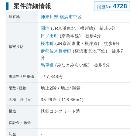
案件詳細情報
4728
譲渡No.
神奈川県
横浜市中区
所在地
関内
(JR京浜東北・根岸線) 徒歩6分
日ノ出町
(京急本線) 徒歩4分
桜木町
(JR京浜東北・根岸線) 徒歩6分
最寄り駅
伊勢佐木長者町
(横浜市営地下鉄) 徒歩7
分
馬車道
(みなとみらい線) 徒歩9分
- / 7,348円
現賃料 / 坪単価
地上2階 / 地上4階建
階数 / 建物
35.29坪
（
116.66m
）
面積 坪（㎡）
2
鉄筋コンクリート造
構造
-
保証金・敷金
-
礼金