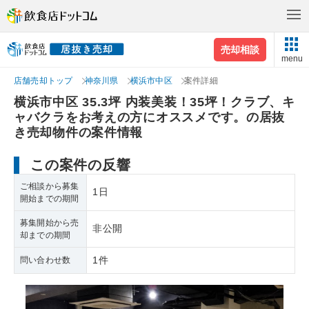
売却相談
menu
店舗売却トップ
神奈川県
横浜市中区
案件詳細
横浜市中区 35.3坪 内装美装！35坪！クラブ、キ
ャバクラをお考えの方にオススメです。の居抜
き売却物件の案件情報
この案件の反響
ご相談から募集
1日
開始までの期間
募集開始から売
非公開
却までの期間
1件
問い合わせ数