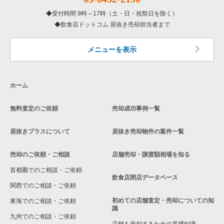
東京23区のアジア料理の居抜き売却物件の案件一覧
台東区の鉄板焼き・お好み焼の居抜き売却物件の案件一覧
馬喰町駅の居酒屋・ダイニングバーの居抜き売却物件の案件一
東京23区の1階の中華の居抜き売却物件の案件一覧
浅草橋駅の居酒屋・ダイニングバーの居抜き売却物件の案件一
覧
受付時間 9時～17時（土・日・祝祭日を除く）
覧
飲食店ドットコム 居抜き売却担当者まで
東京23区のカフェの居抜き売却物件の案件一覧
台東区のアジア料理の居抜き売却物件の案件一覧
東京23区の20坪以下の飲食店の居抜き売却物件の案件一覧
馬喰町駅のその他の居抜き売却物件の案件一覧
浅草橋駅のその他の居抜き売却物件の案件一覧
東京23区のテイクアウトの居抜き売却物件の案件一覧
台東区のカフェの居抜き売却物件の案件一覧
台東区の20坪以下の飲食店の居抜き売却物件の案件一覧
メニューを表示
東京23区のお弁当・惣菜・デリの居抜き売却物件の案件一覧
台東区のテイクアウトの居抜き売却物件の案件一覧
浅草橋駅の20坪以下の飲食店の居抜き売却物件の案件一覧
ホーム
東京23区のカラオケ・パブ・スナックの居抜き売却物件の案件
台東区のお弁当・惣菜・デリの居抜き売却物件の案件一覧
馬喰町駅の20坪以下の飲食店の居抜き売却物件の案件一覧
一覧
無料査定のご依頼
売却成功事例一覧
台東区のカラオケ・パブ・スナックの居抜き売却物件の案件一
東京23区の20坪以下の中華の居抜き売却物件の案件一覧
東京23区のバーの居抜き売却物件の案件一覧
覧
居抜きプラスについて
居抜き売却物件の案件一覧
東京23区の居酒屋・ダイニングバーの居抜き売却物件の案件一
台東区のバーの居抜き売却物件の案件一覧
覧
売却のご依頼・ご相談
店舗売却・譲渡額相場を知る
台東区の居酒屋・ダイニングバーの居抜き売却物件の案件一覧
首都圏でのご相談・ご依頼
東京23区の専門料理の居抜き売却物件の案件一覧
飲食店閉店データベース
台東区の専門料理の居抜き売却物件の案件一覧
関西でのご相談・ご依頼
東京23区の和食の居抜き売却物件の案件一覧
初めての店舗査定・売却についての知
東海でのご相談・ご依頼
台東区の和食の居抜き売却物件の案件一覧
識
東京23区の洋食の居抜き売却物件の案件一覧
九州でのご相談・ご依頼