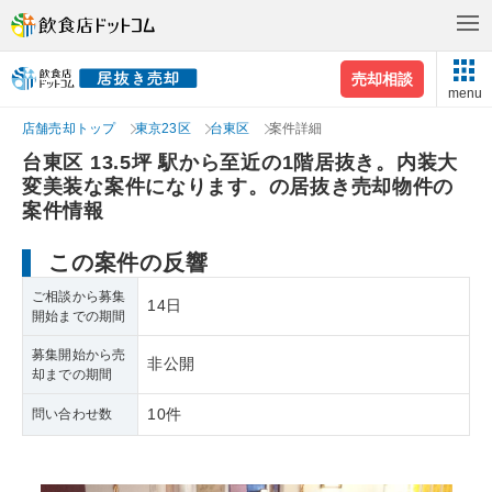
売却相談
menu
店舗売却トップ
東京23区
台東区
案件詳細
台東区 13.5坪 駅から至近の1階居抜き。内装大
変美装な案件になります。の居抜き売却物件の
案件情報
この案件の反響
ご相談から募集
14日
開始までの期間
募集開始から売
非公開
却までの期間
10件
問い合わせ数