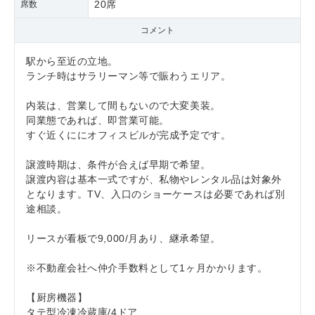
20席
席数
コメント
駅から至近の立地。
ランチ時はサラリーマン等で賑わうエリア。
内装は、営業して間もないので大変美装。
同業態であれば、即営業可能。
すぐ近くににオフィスビルが完成予定です。
譲渡時期は、条件が合えば早期で希望。
譲渡内容は基本一式ですが、私物やレンタル品は対象外
となります。TV、入口のショーケースは必要であれば別
途相談。
リースが看板で9,000/月あり、継承希望。
※不動産会社へ仲介手数料として1ヶ月かかります。
【厨房機器】
タテ型冷凍冷蔵庫/4ドア