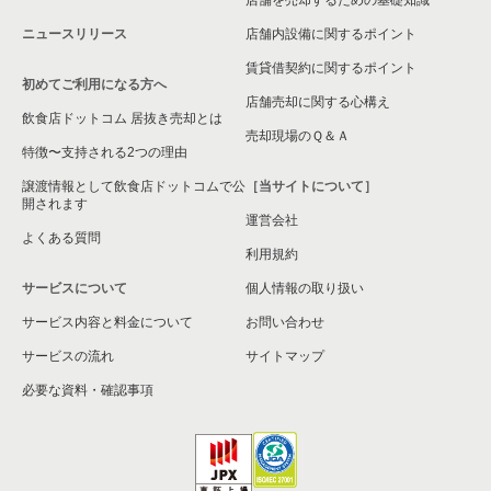
店舗を売却するための基礎知識
台東区の洋食の居抜き売却物件の案件一覧
東京23区のその他の居抜き売却物件の案件一覧
ニュースリリース
店舗内設備に関するポイント
台東区のその他の居抜き売却物件の案件一覧
賃貸借契約に関するポイント
初めてご利用になる方へ
店舗売却に関する心構え
飲食店ドットコム 居抜き売却とは
売却現場のＱ＆Ａ
特徴〜支持される2つの理由
譲渡情報として飲食店ドットコムで公
［当サイトについて］
開されます
運営会社
よくある質問
利用規約
サービスについて
個人情報の取り扱い
サービス内容と料金について
お問い合わせ
サービスの流れ
サイトマップ
必要な資料・確認事項