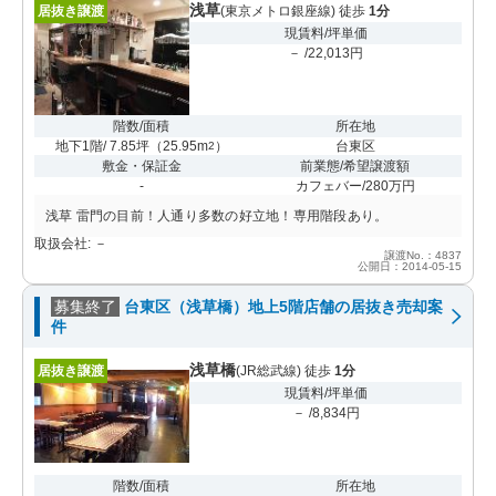
浅草
居抜き譲渡
(東京メトロ銀座線) 徒歩
1分
現賃料/坪単価
－ /22,013円
階数/面積
所在地
地下1階/ 7.85坪
（
25.95m
）
台東区
2
敷金・保証金
前業態/希望譲渡額
-
カフェバー/280万円
浅草 雷門の目前！人通り多数の好立地！専用階段あり。
取扱会社: －
譲渡No.：4837
公開日：2014-05-15
募集終了
台東区（浅草橋）地上5階店舗の居抜き売却案
件
浅草橋
居抜き譲渡
(JR総武線) 徒歩
1分
現賃料/坪単価
－ /8,834円
階数/面積
所在地