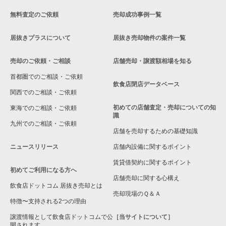
無料査定のご依頼
売却成功事例一覧
中野区の飲食店の居抜き売却物件の案件一覧
居抜きプラスについて
居抜き売却物件の案件一覧
売却のご依頼・ご相談
店舗売却・譲渡額相場を知る
首都圏でのご相談・ご依頼
飲食店閉店データベース
関西でのご相談・ご依頼
初めての店舗査定・売却についての知
東海でのご相談・ご依頼
識
九州でのご相談・ご依頼
店舗を売却するための基礎知識
ニュースリリース
店舗内設備に関するポイント
賃貸借契約に関するポイント
初めてご利用になる方へ
店舗売却に関する心構え
飲食店ドットコム 居抜き売却とは
売却現場のＱ＆Ａ
特徴〜支持される2つの理由
譲渡情報として飲食店ドットコムで公
［当サイトについて］
開されます