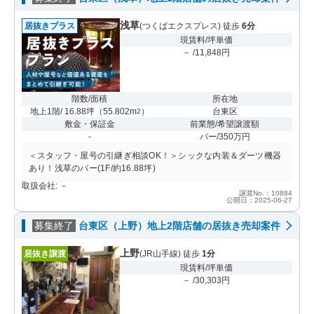
浅草
居抜きプラス
(つくばエクスプレス) 徒歩
6分
現賃料/坪単価
－ /11,848円
階数/面積
所在地
地上1階/ 16.88坪
（
55.802m
）
台東区
2
敷金・保証金
前業態/希望譲渡額
-
バー/350万円
＜スタッフ・屋号の引継ぎ相談OK！＞シックな内装＆ダーツ機器
あり！浅草のバー(1F/約16.88坪)
取扱会社: －
譲渡No.：10884
公開日：2025-06-27
募集終了
台東区（上野）地上2階店舗の居抜き売却案件
上野
居抜き譲渡
(JR山手線) 徒歩
1分
現賃料/坪単価
－ /30,303円