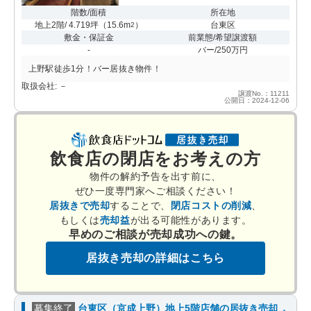
階数/面積
所在地
地上2階/ 4.719坪
（
15.6m
）
台東区
2
敷金・保証金
前業態/希望譲渡額
-
バー/250万円
上野駅徒歩1分！バー居抜き物件！
取扱会社: －
譲渡No.：11211
公開日：2024-12-06
飲食店の閉店をお考えの方
物件の解約予告を出す前に、
ぜひ一度専門家へご相談ください！
居抜きで売却
することで、
閉店コストの削減
、
もしくは
売却益
が出る可能性があります。
早めのご相談が売却成功への鍵。
居抜き売却の詳細はこちら
募集終了
台東区（京成上野）地上5階店舗の居抜き売却