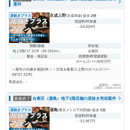
案件
京成上野
居抜きプラス
(京成本線) 徒歩
2分
現賃料/坪単価
－ /18,000円
階数/面積
所在地
地上5階/ 27.31坪
（
90.281m
）
台東区
2
敷金・保証金
前業態/希望譲渡額
-
ガールズバー/400万円
＜屋号の引継ぎ相談OK！＞立地＆集客◎上野のガールズバー
(5F/27.31坪)
取扱会社: －
譲渡No.：10821
公開日：2024-10-24
募集終了
台東区（湯島）地下1階店舗の居抜き売却案件
湯島
居抜きプラス
(東京メトロ千代田線) 徒歩
1分
現賃料/坪単価
－ /11,867円