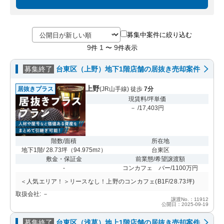
募集中案件に絞り込む
9
1
9
件
〜
件表示
募集終了
台東区（上野）地下1階店舗の居抜き売却案件
上野
居抜きプラス
(JR山手線) 徒歩
7分
現賃料/坪単価
－ /17,403円
階数/面積
所在地
地下1階/ 28.73坪
（
94.975m
）
台東区
2
敷金・保証金
前業態/希望譲渡額
-
コンカフェ バー/1100万円
＜人気エリア！＞リースなし！上野のコンカフェ(B1F/28.73坪)
取扱会社: －
譲渡No.：11912
公開日：2025-09-19
募集終了
台東区（浅草）地上1階店舗の居抜き売却案件