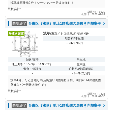
浅草橋駅徒歩2分！シーシャバー居抜き物件！
取扱会社: －
譲渡No.：9329
公開日：2022-09-09
募集終了
台東区（浅草）地上1階店舗の居抜き売却案件
浅草
居抜き譲渡
(東京メトロ銀座線) 徒歩
4分
現賃料/坪単価
－ /32,696円
階数/面積
所在地
地上1階/ 10.57坪
（
34.95m
）
台東区
2
敷金・保証金
前業態/希望譲渡額
-
バー/162万円
浅草4分、たぬき通り商店街沿い1階路面店舗。間口4.5Mの視認性
良好なバー居抜き物件です！
取扱会社: －
譲渡No.：7626
公開日：2019-01-30
募集終了
台東区（浅草）地下1階店舗の居抜き売却案件