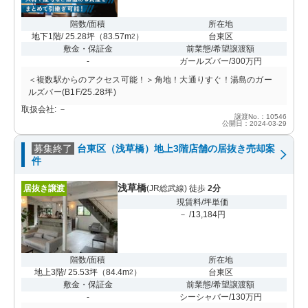
階数/面積
所在地
地下1階/ 25.28坪
（
83.57m
）
台東区
2
敷金・保証金
前業態/希望譲渡額
-
ガールズバー/300万円
＜複数駅からのアクセス可能！＞角地！大通りすぐ！湯島のガー
ルズバー(B1F/25.28坪)
取扱会社: －
譲渡No.：10546
公開日：2024-03-29
募集終了
台東区（浅草橋）地上3階店舗の居抜き売却案
件
浅草橋
居抜き譲渡
(JR総武線) 徒歩
2分
現賃料/坪単価
－ /13,184円
階数/面積
所在地
地上3階/ 25.53坪
（
84.4m
）
台東区
2
敷金・保証金
前業態/希望譲渡額
-
シーシャバー/130万円