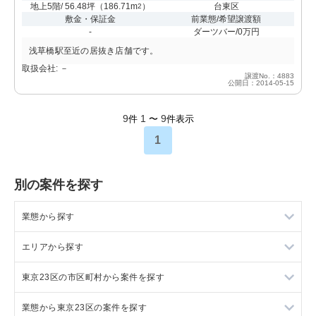
地上5階/ 56.48坪
（
186.71m
）
台東区
2
敷金・保証金
前業態/希望譲渡額
-
ダーツバー/0万円
浅草橋駅至近の居抜き店舗です。
取扱会社: －
譲渡No.：4883
公開日：2014-05-15
9
1
9
件
〜
件表示
1
別の案件を探す
業態から探す
エリアから探す
ラーメンの居抜き売却物件の案件一覧
東京23区の市区町村から案件を探す
フランス料理の居抜き売却物件の案件一覧
東京23区の飲食店の居抜き売却物件の案件一覧
業態から東京23区の案件を探す
イタリア料理の居抜き売却物件の案件一覧
東京都下の飲食店の居抜き売却物件の案件一覧
目黒区の飲食店の居抜き売却物件の案件一覧