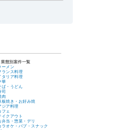
業態別案件一覧
ラーメン
フランス料理
イタリア料理
中華
そば・うどん
寿司
焼肉
鉄板焼き・お好み焼
アジア料理
カフェ
テイクアウト
お弁当・惣菜・デリ
カラオケ・パブ・スナック