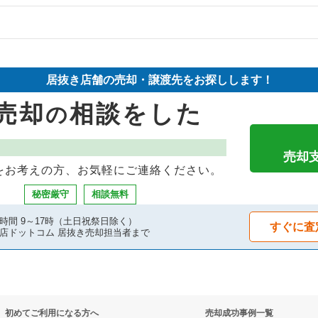
の案件一覧
物件の案件一覧
件の案件一覧
売却物件の案件一覧
件の案件一覧
居抜き店舗の売却・譲渡先をお探しします！
の案件一覧
売却物件の案件一覧
却物件の案件一覧
売却
相談をした
の
の案件一覧
の案件一覧
却物件の案件一覧
の案件一覧
売却物件の案件一覧
案件一覧
売却
をお考えの方、お気軽にご連絡ください。
の案件一覧
の案件一覧
却物件の案件一覧
秘密厳守
相談無料
件の案件一覧
の案件一覧
案件一覧
時間 9～17時（土日祝祭日除く）
すぐに査
店ドットコム 居抜き売却担当者まで
案件一覧
の居抜き売却物件の案件一覧
案件一覧
の案件一覧
却物件の案件一覧
抜き売却物件の案件一覧
初めてご利用になる方へ
売却成功事例一覧
の案件一覧
件の案件一覧
物件の案件一覧