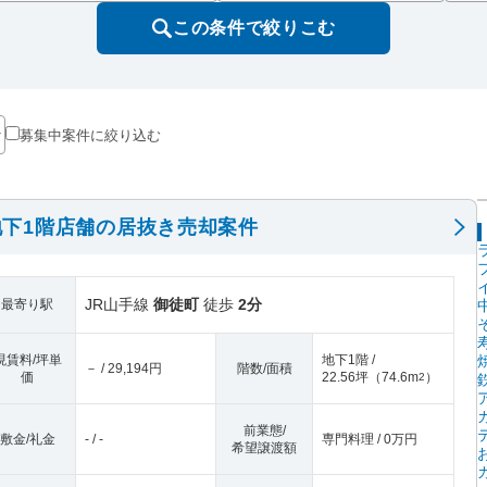
この条件で絞りこむ
募集中案件に絞り込む
下1階店舗の居抜き売却案件
JR山手線
御徒町
徒歩
2分
最寄り駅
現賃料/坪単
地下1階 /
－ / 29,194円
階数/面積
価
22.56坪
（
74.6m
）
2
前業態/
敷金/礼金
- / -
専門料理 / 0万円
希望譲渡額