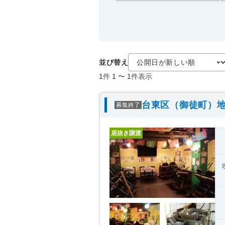
並び替え
1
件
1
〜
1
件表示
台東区（御徒町）地
募集終了
居抜き譲渡