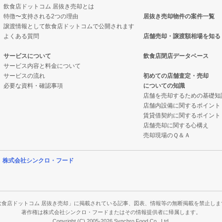
飲食店ドットコム 居抜き売却とは
特徴〜支持される2つの理由
居抜き売却物件の案件一覧
の案件一覧
売却物件の案件一覧
の案件一覧
譲渡情報として飲食店ドットコムで公開されます
よくある質問
店舗売却・譲渡額相場を知る
の案件一覧
の居抜き売却物件の案件一覧
却物件の案件一覧
サービスについて
飲食店閉店データベース
サービス内容と料金について
の案件一覧
ナックの居抜き売却物件の案件一覧
抜き売却物件の案件一覧
サービスの流れ
初めての店舗査定・売却
必要な資料・確認事項
についての知識
の案件一覧
の案件一覧
クの居抜き売却物件の案件一覧
店舗を売却するための基礎知
店舗内設備に関するポイント
案件一覧
バーの居抜き売却物件の案件一覧
案件一覧
賃貸借契約に関するポイント
店舗売却に関する心構え
件の案件一覧
物件の案件一覧
の居抜き売却物件の案件一覧
売却現場のＱ＆Ａ
の案件一覧
の案件一覧
件の案件一覧
営
株式会社シンクロ・フード
の案件一覧
の案件一覧
案件一覧
の案件一覧
件の案件一覧
案件一覧
飲食店ドットコム 居抜き売却」に掲載されている記事、図表、情報等の無断掲載を禁止しま
著作権は株式会社シンクロ・フードまたはその情報提供者に帰属します。
Copyright (C) 2005-2026 Synchro Food Co., Ltd.