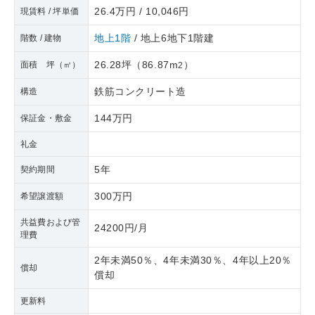
26.4万円 / 10,046円
現賃料 / 坪単価
地上1階
/ 地上6地下1階建
階数 / 建物
26.28坪
（
86.87m
）
面積 坪（㎡）
2
鉄筋コンクリート造
構造
144万円
保証金・敷金
礼金
5年
契約期間
300万円
希望譲渡額
共益費および管
24200円/月
理費
2年未満50％、4年未満30％、4年以上20％
償却
償却
更新料