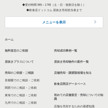
京都府のカフェの居抜き売却物件の案件一覧
京都府の1階の中華の居抜き売却物件の案件一覧
京都市下京区のその他の居抜き売却物件の案件一覧
受付時間 9時～17時（土・日・祝祭日を除く）
飲食店ドットコム 居抜き売却担当者まで
京都府のテイクアウトの居抜き売却物件の案件一覧
京都府のお弁当・惣菜・デリの居抜き売却物件の案件一覧
メニューを表示
京都府のカラオケ・パブ・スナックの居抜き売却物件の案件一
覧
ホーム
京都府のバーの居抜き売却物件の案件一覧
無料査定のご依頼
売却成功事例一覧
京都府の居酒屋・ダイニングバーの居抜き売却物件の案件一覧
居抜きプラスについて
居抜き売却物件の案件一覧
京都府の和食の居抜き売却物件の案件一覧
売却のご依頼・ご相談
店舗売却・譲渡額相場を知る
京都府の洋食の居抜き売却物件の案件一覧
首都圏でのご相談・ご依頼
飲食店閉店データベース
京都府のその他の居抜き売却物件の案件一覧
関西でのご相談・ご依頼
初めての店舗査定・売却についての知
東海でのご相談・ご依頼
識
九州でのご相談・ご依頼
店舗を売却するための基礎知識