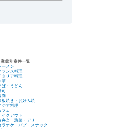
業態別案件一覧
ラーメン
フランス料理
イタリア料理
中華
そば・うどん
寿司
焼肉
鉄板焼き・お好み焼
アジア料理
カフェ
テイクアウト
お弁当・惣菜・デリ
カラオケ・パブ・スナック