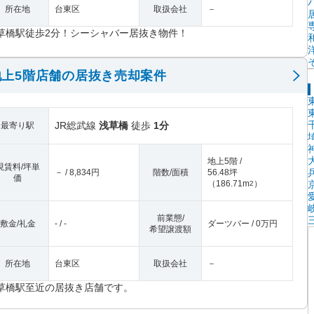
所在地
台東区
取扱会社
－
草橋駅徒歩2分！シーシャバー居抜き物件！
上5階店舗の居抜き売却案件
JR総武線
浅草橋
徒歩
1分
最寄り駅
地上5階 /
現賃料/坪単
－ / 8,834円
階数/面積
56.48坪
価
（
186.71m
）
2
前業態/
敷金/礼金
- / -
ダーツバー / 0万円
希望譲渡額
所在地
台東区
取扱会社
－
草橋駅至近の居抜き店舗です。