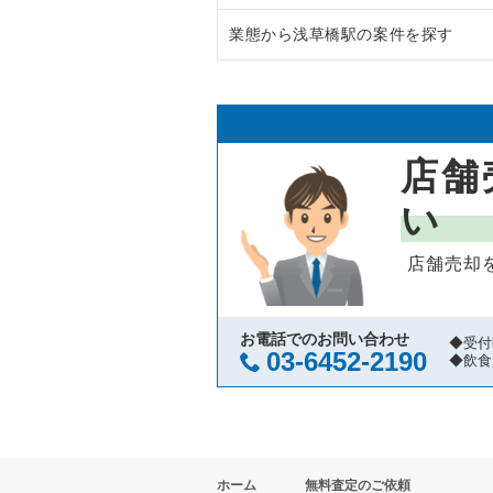
業態から浅草橋駅の案件を探す
渋谷区の飲食店の居抜き売却物件
東京23区のラーメンの居抜き売却
世田谷区の飲食店の居抜き売却物
東京23区のフランス料理の居抜き
浅草橋駅のラーメンの居抜き売却
新宿区の飲食店の居抜き売却物件
東京23区のイタリア料理の居抜き
浅草橋駅の中華の居抜き売却物件
店舗
葛飾区の飲食店の居抜き売却物件
東京23区の中華の居抜き売却物件
浅草橋駅の焼肉の居抜き売却物件
い
中央区の飲食店の居抜き売却物件
東京23区のそば・うどんの居抜き
浅草橋駅のカフェの居抜き売却物
店舗売却
江東区の飲食店の居抜き売却物件
東京23区の寿司の居抜き売却物件
浅草橋駅のカラオケ・パブ・スナ
千代田区の飲食店の居抜き売却物
東京23区の焼肉の居抜き売却物件
浅草橋駅のバーの居抜き売却物件
お電話でのお問い合わせ
◆受付
03-6452-2190
◆飲食
港区の飲食店の居抜き売却物件の
東京23区の鉄板焼き・お好み焼
浅草橋駅の居酒屋・ダイニングバ
足立区の飲食店の居抜き売却物件
東京23区のアジア料理の居抜き売
浅草橋駅のその他の居抜き売却物
ホーム
無料査定のご依頼
板橋区の飲食店の居抜き売却物件
東京23区のカフェの居抜き売却物