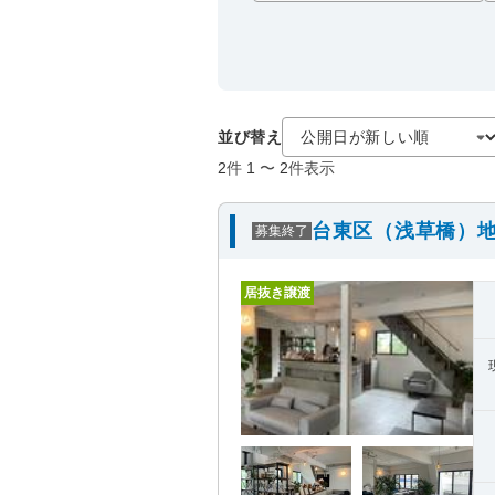
並び替え
2
件
1
〜
2
件表示
台東区（浅草橋）地
募集終了
居抜き譲渡