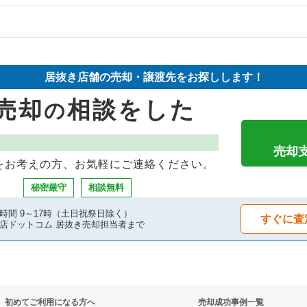
の案件一覧
物件の案件一覧
件の案件一覧
売却物件の案件一覧
物件の案件一覧
居抜き店舗の売却・譲渡先をお探しします！
の案件一覧
売却物件の案件一覧
の案件一覧
売却
相談をした
の
の案件一覧
の案件一覧
の案件一覧
の案件一覧
売却物件の案件一覧
件の案件一覧
売却
をお考えの方、お気軽にご連絡ください。
の案件一覧
の案件一覧
ックの居抜き売却物件の案件一覧
秘密厳守
相談無料
件の案件一覧
の案件一覧
の案件一覧
時間 9～17時（土日祝祭日除く）
すぐに査
店ドットコム 居抜き売却担当者まで
案件一覧
の居抜き売却物件の案件一覧
ーの居抜き売却物件の案件一覧
の案件一覧
却物件の案件一覧
件の案件一覧
初めてご利用になる方へ
売却成功事例一覧
の案件一覧
件の案件一覧