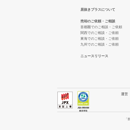
居抜きプラスについて
台東区の飲食店の居抜き売却物件
東京23区のテイクアウトの居抜き
売却のご依頼・ご相談
練馬区の飲食店の居抜き売却物件
東京23区のお弁当・惣菜・デリ
首都圏でのご相談・ご依頼
関西でのご相談・ご依頼
東海でのご相談・ご依頼
豊島区の飲食店の居抜き売却物件
東京23区のカラオケ・パブ・ス
九州でのご相談・ご依頼
文京区の飲食店の居抜き売却物件
東京23区のバーの居抜き売却物件
ニュースリリース
北区の飲食店の居抜き売却物件の
東京23区の居酒屋・ダイニング
江戸川区の飲食店の居抜き売却物
東京23区の専門料理の居抜き売却
杉並区の飲食店の居抜き売却物件
東京23区の和食の居抜き売却物件
運
墨田区の飲食店の居抜き売却物件
東京23区の洋食の居抜き売却物件
品川区の飲食店の居抜き売却物件
東京23区のその他の居抜き売却物
「