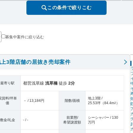
この条件で絞りこむ
募集中案件に絞り込む
上3階店舗の居抜き売却案件
都営浅草線
浅草橋
徒歩
2分
最寄り駅
現賃料/坪単
地上3階 /
－ / 13,184円
階数/面積
価
25.53坪
（
84.4m
）
2
前業態/
シーシャバー / 130
敷金/礼金
- / -
希望譲渡額
万円