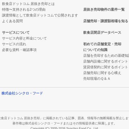
飲食店ドットコム 居抜き売却とは
特徴〜支持される2つの理由
居抜き売却物件の案件一覧
の案件一覧
売却物件の案件一覧
譲渡情報として飲食店ドットコムで公開されます
よくある質問
店舗売却・譲渡額相場を知る
の案件一覧
の居抜き売却物件の案件一覧
サービスについて
飲食店閉店データベース
サービス内容と料金について
の案件一覧
ナックの居抜き売却物件の案件一覧
サービスの流れ
初めての店舗査定・売却
必要な資料・確認事項
についての知識
の案件一覧
の案件一覧
店舗を売却するための基礎知
店舗内設備に関するポイント
案件一覧
バーの居抜き売却物件の案件一覧
賃貸借契約に関するポイント
店舗売却に関する心構え
件の案件一覧
物件の案件一覧
売却現場のＱ＆Ａ
の案件一覧
の案件一覧
営
株式会社シンクロ・フード
の案件一覧
の案件一覧
の案件一覧
件の案件一覧
飲食店ドットコム 居抜き売却」に掲載されている記事、図表、情報等の無断掲載を禁止しま
著作権は株式会社シンクロ・フードまたはその情報提供者に帰属します。
Copyright (C) 2005-2026 Synchro Food Co., Ltd.