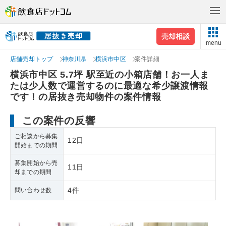
売却相談
menu
店舗売却トップ
神奈川県
横浜市中区
案件詳細
横浜市中区 5.7坪 駅至近の小箱店舗！お一人ま
たは少人数で運営するのに最適な希少譲渡情報
です！の居抜き売却物件の案件情報
この案件の反響
ご相談から募集
12日
開始までの期間
募集開始から売
11日
却までの期間
4件
問い合わせ数