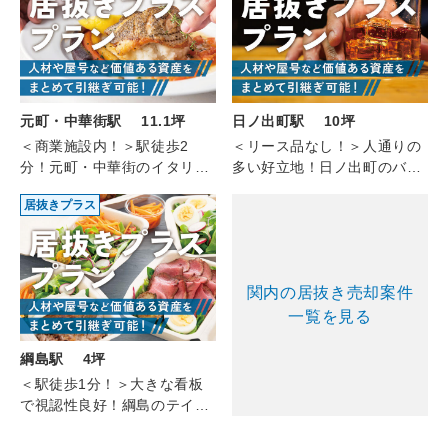
元町・中華街駅 11.1坪
日ノ出町駅 10坪
＜商業施設内！＞駅徒歩2
＜リース品なし！＞人通りの
分！元町・中華街のイタリア
多い好立地！日ノ出町のバー
ン(2F/11.10坪)
（4F/約10坪）
居抜きプラス
関内の居抜き売却案件
一覧を見る
綱島駅 4坪
＜駅徒歩1分！＞大きな看板
で視認性良好！綱島のテイク
アウト（1-2F/4坪）