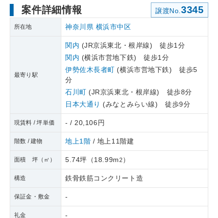
案件詳細情報
3345
譲渡No.
神奈川県
横浜市中区
所在地
関内
(JR京浜東北・根岸線) 徒歩1分
関内
(横浜市営地下鉄) 徒歩1分
伊勢佐木長者町
(横浜市営地下鉄) 徒歩5
最寄り駅
分
石川町
(JR京浜東北・根岸線) 徒歩8分
日本大通り
(みなとみらい線) 徒歩9分
- / 20,106円
現賃料 / 坪単価
地上1階
/ 地上11階建
階数 / 建物
5.74坪
（
18.99m
）
面積 坪（㎡）
2
鉄骨鉄筋コンクリート造
構造
-
保証金・敷金
-
礼金