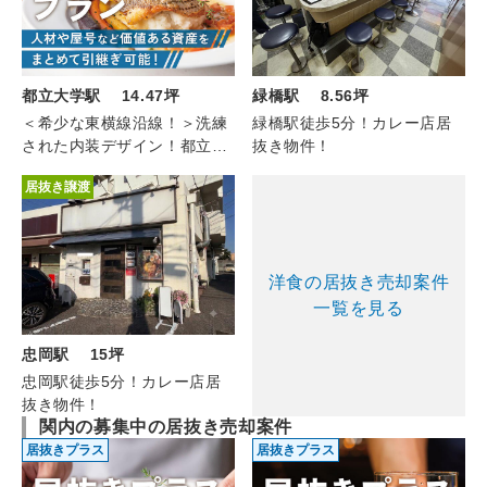
緑橋駅 8.56坪
都立大学駅 14.47坪
緑橋駅徒歩5分！カレー店居
＜希少な東横線沿線！＞洗練
抜き物件！
された内装デザイン！都立大
学のビストロ（1F-2F/14.47
居抜き譲渡
坪）
洋食の居抜き売却案件
一覧を見る
忠岡駅 15坪
忠岡駅徒歩5分！カレー店居
抜き物件！
関内の募集中の居抜き売却案件
居抜きプラス
居抜きプラス