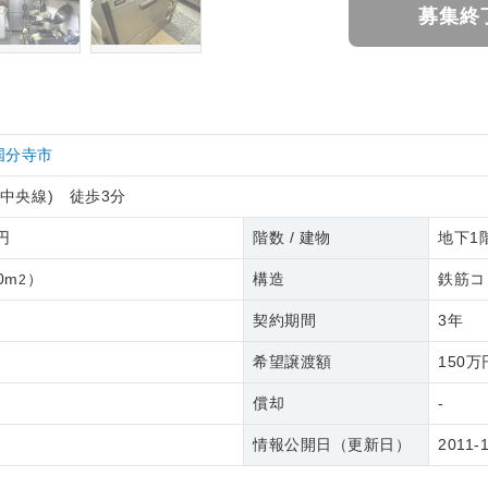
募集終
国分寺市
R中央線) 徒歩3分
0円
階数 / 建物
地下1階
0m
）
構造
鉄筋コ
2
契約期間
3年
希望譲渡額
150万
償却
-
情報公開日（更新日）
2011-