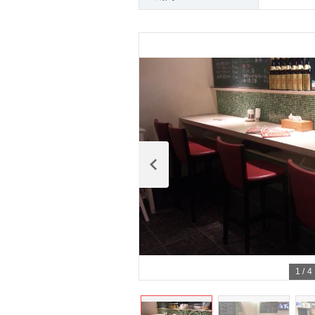
1
/
4