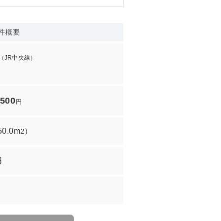
件概要
（JR中央線）
,500
円
50.0m
）
2
円