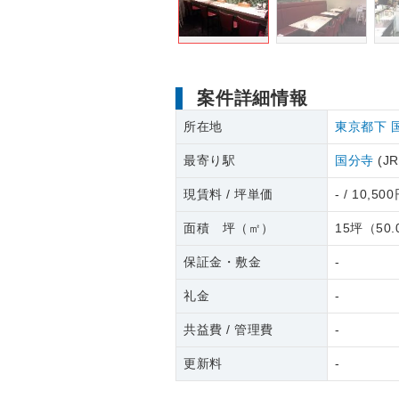
案件詳細情報
所在地
東京都下
最寄り駅
国分寺
(J
現賃料 / 坪単価
- / 10,50
面積 坪（㎡）
15坪
（
50.
保証金・敷金
-
礼金
-
共益費 / 管理費
-
更新料
-