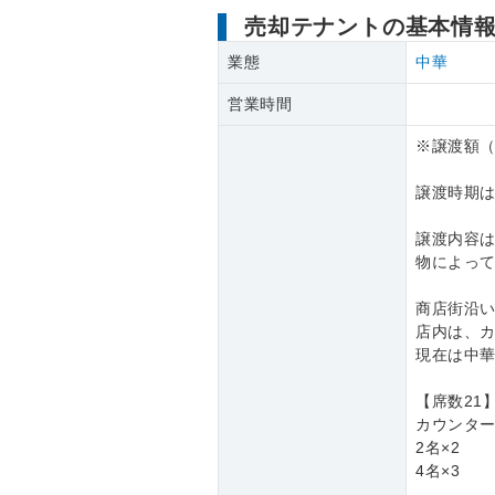
売却テナントの基本情
業態
中華
営業時間
※譲渡額（
譲渡時期
譲渡内容
物によっ
商店街沿い
店内は、
現在は中
【席数21
カウンター
2名×2
4名×3