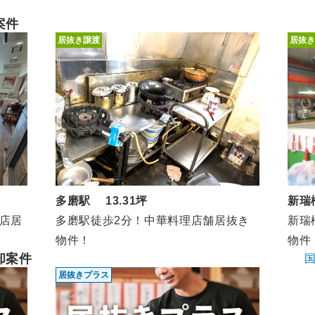
案件
居抜き譲渡
居抜き
新瑞
多磨駅 13.31坪
店居
新瑞
多磨駅徒歩2分！中華料理店舗居抜き
物件
物件！
却案件
居抜きプラス