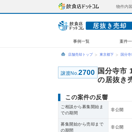
物件内
事例一覧
案件
店舗売却トップ
東京都下
国分寺
国分寺市 
2700
譲渡No.
の居抜き
この案件の反響
ご相談から募集開始ま
非公開
での期間
募集開始から売却まで
非公開
の期間