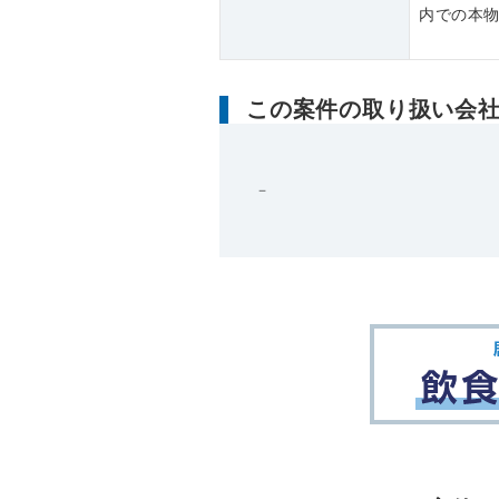
内での本
この案件の取り扱い会
－