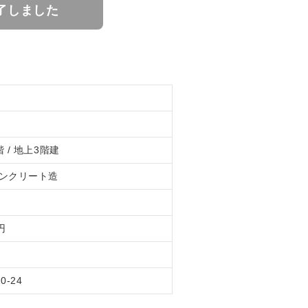
了しました
 / 地上3階建
ンクリート造
円
10-24