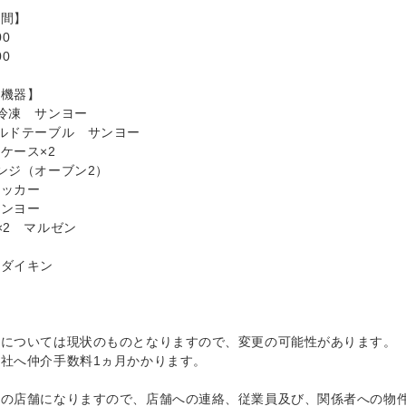
時間】
00
00
房機器】
冷凍 サンヨー
ルドテーブル サンヨー
ケース×2
ンジ（オーブン2）
トッカー
サンヨー
×2 マルゼン
 ダイキン
件については現状のものとなりますので、変更の可能性があります。
社へ仲介手数料1ヵ月かかります。
中の店舗になりますので、店舗への連絡、従業員及び、関係者への物