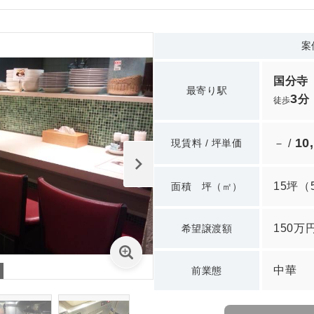
案
国分寺
最寄り駅
3
分
徒歩
10
現賃料 / 坪単価
－ /
15坪
（
面積 坪（㎡）
150万
希望譲渡額
中華
前業態