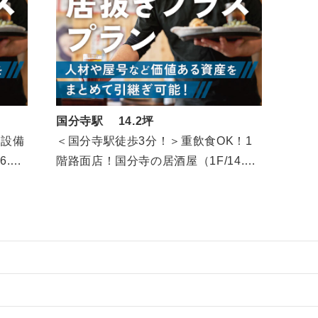
国分寺駅 14.2坪
・設備
＜国分寺駅徒歩3分！＞重飲食OK！1
.9
階路面店！国分寺の居酒屋（1F/14.2
坪）
物件の案件一覧