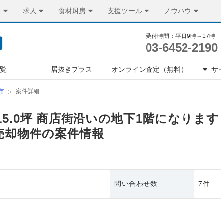
装
求人
食材厨房
支援ツール
ノウハウ
受付時間：平日9時～17時
03-6452-2190
一覧
居抜きプラス
オンライン査定（無料）
サ
市
案件詳細
15.0坪 商店街沿いの地下1階になりま
売却物件の案件情報
問い合わせ数
7件