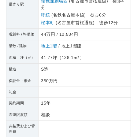
瑞穂運動場西
(名古屋市営桜通線) 徒歩4
最寄り駅
分
呼続
(名鉄名古屋本線) 徒歩6分
桜本町
(名古屋市営桜通線) 徒歩12分
44万円 / 10,534円
現賃料 / 坪単価
地上1階
/ 地上1階建
階数 / 建物
41.77坪
（
138.1m
）
面積 坪（㎡）
2
S造
構造
350万円
保証金・敷金
礼金
15年
契約期間
相談
希望譲渡額
共益費および管
理費