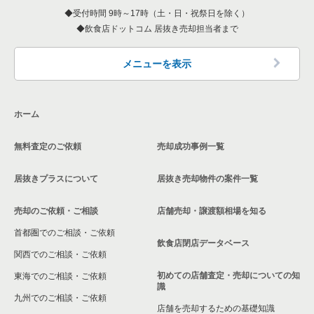
受付時間 9時～17時（土・日・祝祭日を除く）
飲食店ドットコム 居抜き売却担当者まで
愛知県のカフェの居抜き売却物件の案件一覧
愛知県のテイクアウトの居抜き売却物件の案件一覧
メニューを表示
愛知県のお弁当・惣菜・デリの居抜き売却物件の案件一覧
ホーム
愛知県のカラオケ・パブ・スナックの居抜き売却物件の案件一
覧
無料査定のご依頼
売却成功事例一覧
愛知県のバーの居抜き売却物件の案件一覧
居抜きプラスについて
居抜き売却物件の案件一覧
愛知県の居酒屋・ダイニングバーの居抜き売却物件の案件一覧
売却のご依頼・ご相談
店舗売却・譲渡額相場を知る
愛知県の専門料理の居抜き売却物件の案件一覧
首都圏でのご相談・ご依頼
飲食店閉店データベース
愛知県の和食の居抜き売却物件の案件一覧
関西でのご相談・ご依頼
初めての店舗査定・売却についての知
東海でのご相談・ご依頼
愛知県の洋食の居抜き売却物件の案件一覧
識
九州でのご相談・ご依頼
店舗を売却するための基礎知識
愛知県のその他の居抜き売却物件の案件一覧