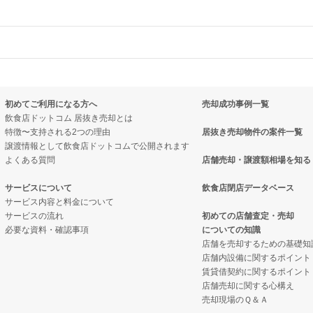
物件の案件一覧
売却物件の案件一覧
物件の案件一覧
売却物件の案件一覧
売却物件の案件一覧
物件の案件一覧
初めてご利用になる方へ
売却成功事例一覧
の案件一覧
の案件一覧
の案件一覧
飲食店ドットコム 居抜き売却とは
特徴〜支持される2つの理由
居抜き売却物件の案件一覧
売却物件の案件一覧
居抜き売却物件の案件一覧
居抜き売却物件の案件一覧
譲渡情報として飲食店ドットコムで公開されます
よくある質問
店舗売却・譲渡額相場を知る
の案件一覧
件の案件一覧
件の案件一覧
サービスについて
飲食店閉店データベース
の案件一覧
居抜き売却物件の案件一覧
居抜き売却物件の案件一覧
サービス内容と料金について
サービスの流れ
初めての店舗査定・売却
必要な資料・確認事項
についての知識
居抜き売却物件の案件一覧
ーの居抜き売却物件の案件一覧
ーの居抜き売却物件の案件一覧
店舗を売却するための基礎知
店舗内設備に関するポイント
却物件の案件一覧
の案件一覧
の案件一覧
賃貸借契約に関するポイント
店舗売却に関する心構え
件の案件一覧
件の案件一覧
売却現場のＱ＆Ａ