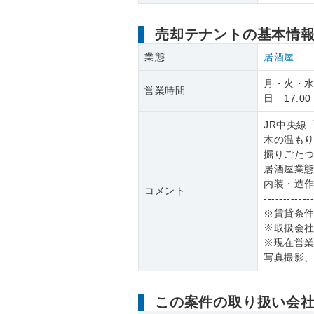
売却テナントの基本情
業態
居酒屋
月・火・水・
営業時間
日 17:00 
JR中央線
木の温も
掘りごた
居酒屋業
内装・造
コメント
------------
※賃貸条
※取扱会
※現在営
写真撮影
この案件の取り扱い会