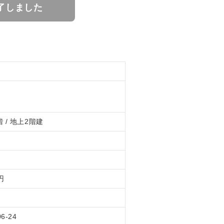
了しました
 / 地上2階建
円
06-24