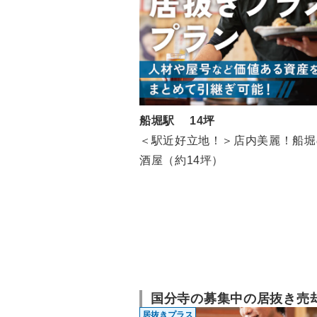
船堀駅 14坪
＜駅近好立地！＞店内美麗！船堀
酒屋（約14坪）
国分寺の募集中の居抜き売
居抜きプラス