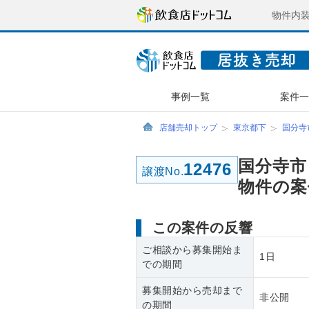
物件内
事例一覧
案件
店舗売却トップ
東京都下
国分寺
国分寺市
12476
譲渡No.
物件の案
この案件の反響
ご相談から募集開始ま
1日
での期間
募集開始から売却まで
非公開
の期間