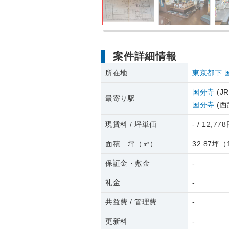
案件詳細情報
所在地
東京都下
国分寺
(J
最寄り駅
国分寺
(西
現賃料 / 坪単価
- / 12,77
面積 坪（㎡）
32.87坪
（
保証金・敷金
-
礼金
-
共益費 / 管理費
-
更新料
-