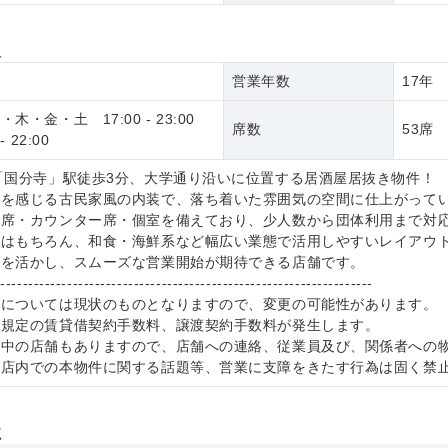
報
営業年数
17年
木・金・土 17:00 - 23:00
席数
53席
- 22:00
「国分寺」駅徒歩3分、大学通り沿いに位置する居酒屋居抜き物件！
りを感じる古民家風の内装で、落ち着いた雰囲気の空間に仕上がって
つ席・カウンター席・個室を備えており、少人数から団体利用まで対
態はもちろん、和食・海鮮系など幅広い業態で活用しやすいレイアウ
作を活かし、スムーズな営業開始が期待できる店舗です。
--------------------------------------------------------------------
件については現状のものとなりますので、変更の可能性があります。
社規定の賃貸借契約手数料、譲渡契約手数料が発生します。
業中の店舗もありますので、店舗への連絡、従業員及び、関係者への
、店内での本物件に関する話題等、営業に支障をきたす行為は固く禁
社