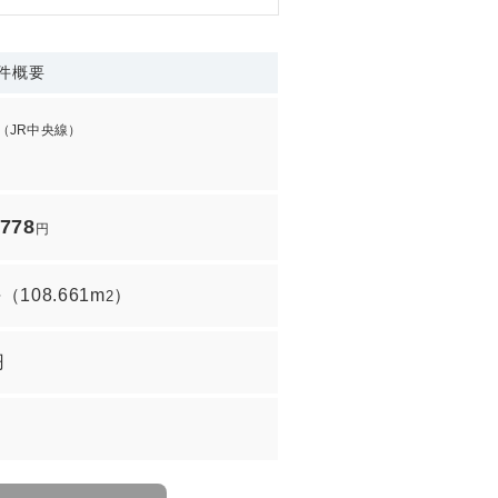
件概要
（JR中央線）
,778
円
坪
（
108.661m
）
2
円