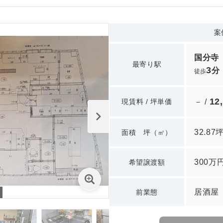
案
国分寺
最寄り駅
3
分
徒歩
12
現賃料 / 坪単価
－ /
32.87
面積 坪（㎡）
300万
希望譲渡額
居酒屋
前業態