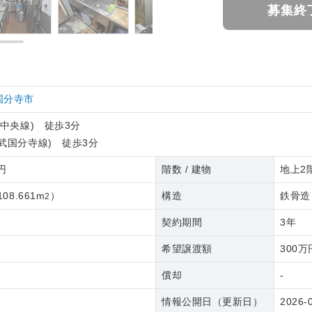
募集終
国分寺市
R中央線) 徒歩3分
武国分寺線) 徒歩3分
8円
階数 / 建物
地上2階
108.661m
）
構造
鉄骨造
2
契約期間
3年
希望譲渡額
300万
償却
-
情報公開日（更新日）
2026-