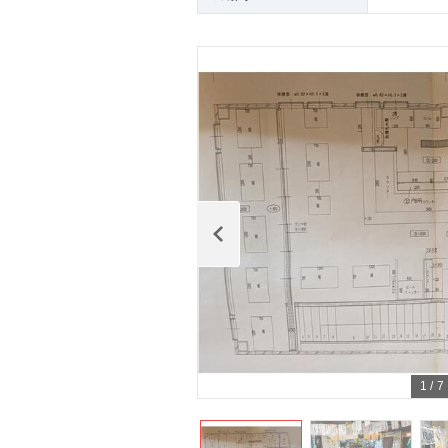
1
/
7