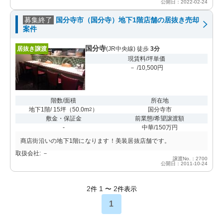
公開日：2022-02-24
募集終了
国分寺市（国分寺）地下1階店舗の居抜き売却
案件
国分寺
居抜き譲渡
(JR中央線) 徒歩
3分
現賃料/坪単価
－ /10,500円
階数/面積
所在地
地下1階/ 15坪
（
50.0m
）
国分寺市
2
敷金・保証金
前業態/希望譲渡額
-
中華/150万円
商店街沿いの地下1階になります！美装居抜店舗です。
取扱会社: －
譲渡No.：2700
公開日：2011-10-24
2
1
2
件
〜
件表示
1