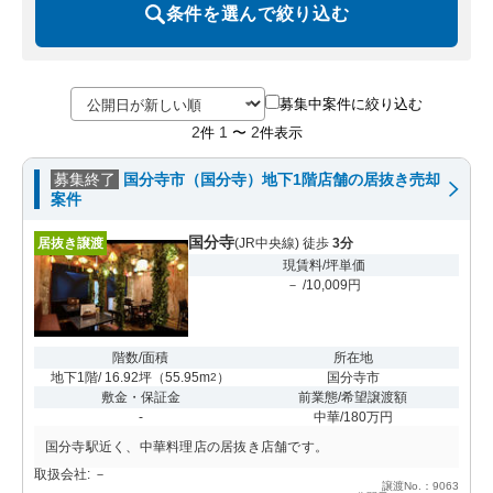
条件を選んで絞り込む
募集中案件に絞り込む
2
1
2
件
〜
件表示
募集終了
国分寺市（国分寺）地下1階店舗の居抜き売却
案件
国分寺
居抜き譲渡
(JR中央線) 徒歩
3分
現賃料/坪単価
－ /10,009円
階数/面積
所在地
地下1階/ 16.92坪
（
55.95m
）
国分寺市
2
敷金・保証金
前業態/希望譲渡額
-
中華/180万円
国分寺駅近く、中華料理店の居抜き店舗です。
取扱会社: －
譲渡No.：9063