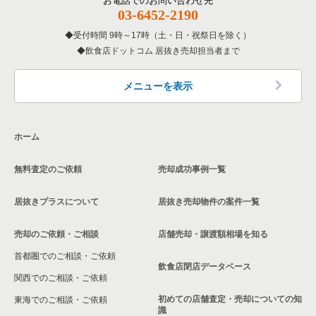
お電話でのお問い合わせ先
03-6452-2190
東京都下の専門料理の居抜き売却物件の案件一覧
狛江市の飲食店の居抜き売却物件の案件一覧
受付時間 9時～17時（土・日・祝祭日を除く）
東京都下の和食の居抜き売却物件の案件一覧
飲食店ドットコム 居抜き売却担当者まで
西東京市の飲食店の居抜き売却物件の案件一覧
東京都下の洋食の居抜き売却物件の案件一覧
日野市の飲食店の居抜き売却物件の案件一覧
メニューを表示
東京都下のその他の居抜き売却物件の案件一覧
福生市の飲食店の居抜き売却物件の案件一覧
ホーム
東大和市の飲食店の居抜き売却物件の案件一覧
無料査定のご依頼
売却成功事例一覧
東久留米市の飲食店の居抜き売却物件の案件一覧
居抜きプラスについて
居抜き売却物件の案件一覧
売却のご依頼・ご相談
店舗売却・譲渡額相場を知る
首都圏でのご相談・ご依頼
飲食店閉店データベース
関西でのご相談・ご依頼
初めての店舗査定・売却についての知
東海でのご相談・ご依頼
識