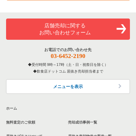
専門料理の居抜き売却物件の案件一覧
川崎市川崎区の飲食店の居抜き売却物件の案件一覧
神奈川県のカラオケ・パブ・スナックの居抜き売却物件の案件
一覧
和食の居抜き売却物件の案件一覧
横浜市金沢区の飲食店の居抜き売却物件の案件一覧
店舗売却に関する
神奈川県のバーの居抜き売却物件の案件一覧
お問い合わせフォーム
洋食の居抜き売却物件の案件一覧
川崎市幸区の飲食店の居抜き売却物件の案件一覧
神奈川県の居酒屋・ダイニングバーの居抜き売却物件の案件一
覧
その他の居抜き売却物件の案件一覧
厚木市の飲食店の居抜き売却物件の案件一覧
お電話でのお問い合わせ先
03-6452-2190
神奈川県の専門料理の居抜き売却物件の案件一覧
川崎市多摩区の飲食店の居抜き売却物件の案件一覧
受付時間 9時～17時（土・日・祝祭日を除く）
神奈川県の和食の居抜き売却物件の案件一覧
飲食店ドットコム 居抜き売却担当者まで
中郡の飲食店の居抜き売却物件の案件一覧
神奈川県の洋食の居抜き売却物件の案件一覧
三浦郡の飲食店の居抜き売却物件の案件一覧
メニューを表示
神奈川県のその他の居抜き売却物件の案件一覧
相模原市南区の飲食店の居抜き売却物件の案件一覧
ホーム
横浜市磯子区の飲食店の居抜き売却物件の案件一覧
無料査定のご依頼
売却成功事例一覧
茅ヶ崎市の飲食店の居抜き売却物件の案件一覧