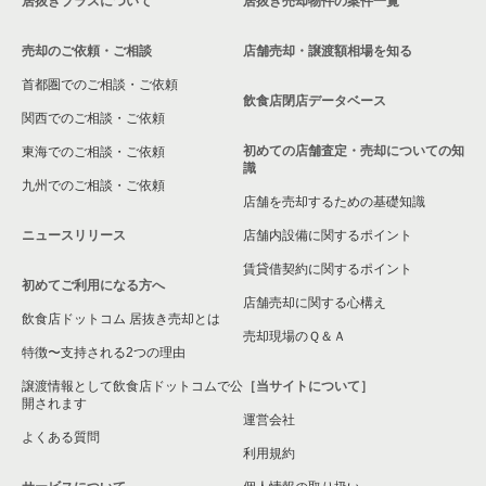
居抜きプラスについて
居抜き売却物件の案件一覧
川崎市麻生区の飲食店の居抜き売却物件の案件一覧
売却のご依頼・ご相談
店舗売却・譲渡額相場を知る
相模原市中央区の飲食店の居抜き売却物件の案件一覧
首都圏でのご相談・ご依頼
横浜市保土ケ谷区の飲食店の居抜き売却物件の案件一覧
飲食店閉店データベース
関西でのご相談・ご依頼
横浜市旭区の飲食店の居抜き売却物件の案件一覧
初めての店舗査定・売却についての知
東海でのご相談・ご依頼
識
九州でのご相談・ご依頼
横浜市緑区の飲食店の居抜き売却物件の案件一覧
店舗を売却するための基礎知識
ニュースリリース
店舗内設備に関するポイント
平塚市の飲食店の居抜き売却物件の案件一覧
賃貸借契約に関するポイント
初めてご利用になる方へ
横浜市港南区の飲食店の居抜き売却物件の案件一覧
店舗売却に関する心構え
飲食店ドットコム 居抜き売却とは
横須賀市の飲食店の居抜き売却物件の案件一覧
売却現場のＱ＆Ａ
特徴〜支持される2つの理由
三浦市の飲食店の居抜き売却物件の案件一覧
譲渡情報として飲食店ドットコムで公
［当サイトについて］
開されます
運営会社
藤沢市の飲食店の居抜き売却物件の案件一覧
よくある質問
利用規約
相模原市緑区の飲食店の居抜き売却物件の案件一覧