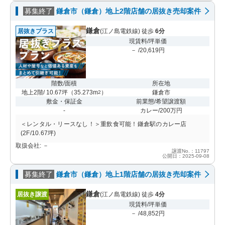
募集終了
鎌倉市（鎌倉）地上2階店舗の居抜き売却案件
鎌倉
居抜きプラス
(江ノ島電鉄線) 徒歩
6分
現賃料/坪単価
－ /20,619円
階数/面積
所在地
地上2階/ 10.67坪
（
35.273m
）
鎌倉市
2
敷金・保証金
前業態/希望譲渡額
-
カレー/200万円
＜レンタル・リースなし！＞重飲食可能！鎌倉駅のカレー店
(2F/10.67坪)
取扱会社: －
譲渡No.：11797
公開日：2025-09-08
募集終了
鎌倉市（鎌倉）地上1階店舗の居抜き売却案件
鎌倉
居抜き譲渡
(江ノ島電鉄線) 徒歩
4分
現賃料/坪単価
－ /48,852円