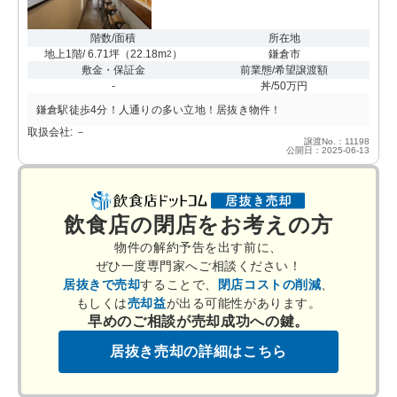
階数/面積
所在地
地上1階/ 6.71坪
（
22.18m
）
鎌倉市
2
敷金・保証金
前業態/希望譲渡額
-
丼/50万円
鎌倉駅徒歩4分！人通りの多い立地！居抜き物件！
取扱会社: －
譲渡No.：11198
公開日：2025-06-13
飲食店の閉店をお考えの方
物件の解約予告を出す前に、
ぜひ一度専門家へご相談ください！
居抜きで売却
することで、
閉店コストの削減
、
もしくは
売却益
が出る可能性があります。
早めのご相談が売却成功への鍵。
居抜き売却の詳細はこちら