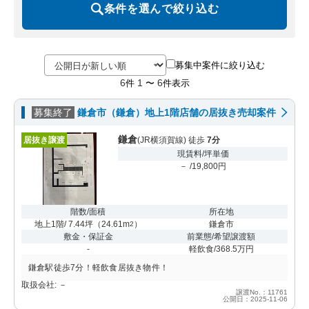
条件を選んで絞り込む
募集中案件に絞り込む
6
1
6
件
〜
件表示
募集終了
鎌倉市（鎌倉）地上1階店舗の居抜き売却案件
鎌倉
居抜き譲渡
(JR横須賀線) 徒歩
7分
現賃料/坪単価
－ /19,800円
階数/面積
所在地
地上1階/ 7.44坪
（
24.61m
）
鎌倉市
2
敷金・保証金
前業態/希望譲渡額
-
軽飲食/368.5万円
鎌倉駅徒歩7分！軽飲食居抜き物件！
取扱会社: －
譲渡No.：11761
公開日：2025-11-06