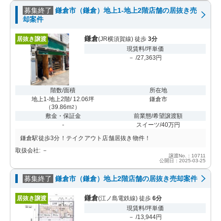
募集終了
鎌倉市（鎌倉）地上1-地上2階店舗の居抜き売
却案件
鎌倉
居抜き譲渡
(JR横須賀線) 徒歩
3分
現賃料/坪単価
－ /27,363円
階数/面積
所在地
地上1-地上2階/ 12.06坪
鎌倉市
（
39.86m
）
2
敷金・保証金
前業態/希望譲渡額
-
スイーツ/40万円
鎌倉駅徒歩3分！テイクアウト店舗居抜き物件！
取扱会社: －
譲渡No.：10711
公開日：2025-03-25
募集終了
鎌倉市（鎌倉）地上2階店舗の居抜き売却案件
鎌倉
居抜き譲渡
(江ノ島電鉄線) 徒歩
6分
現賃料/坪単価
－ /13,944円