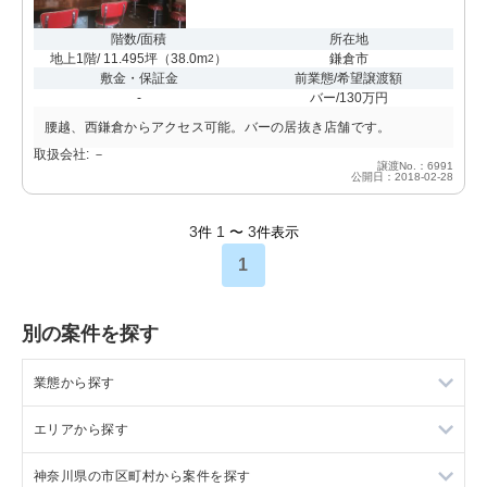
階数/面積
所在地
地上1階/ 11.495坪
（
38.0m
）
鎌倉市
2
敷金・保証金
前業態/希望譲渡額
-
バー/130万円
腰越、西鎌倉からアクセス可能。バーの居抜き店舗です。
取扱会社: －
譲渡No.：6991
公開日：2018-02-28
3
1
3
件
〜
件表示
1
別の案件を探す
業態から探す
エリアから探す
ラーメンの居抜き売却物件の案件一覧
神奈川県の市区町村から案件を探す
フランス料理の居抜き売却物件の案件一覧
東京23区の飲食店の居抜き売却物件の案件一覧