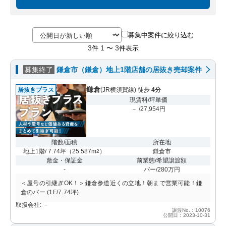
募集中案件に絞り込む
3
1
3
件
〜
件表示
募集終了
鎌倉市（鎌倉）地上1階店舗の居抜き売却案件
鎌倉
居抜きプラス
(JR横須賀線) 徒歩
4分
現賃料/坪単価
－ /27,954円
階数/面積
所在地
地上1階/ 7.74坪
（
25.587m
）
鎌倉市
2
敷金・保証金
前業態/希望譲渡額
-
バー/280万円
＜屋号の引継ぎOK！＞鎌倉参道近くの立地！朝まで営業可能！鎌
倉のバー (1F/7.74坪)
取扱会社: －
譲渡No.：10076
公開日：2023-10-31