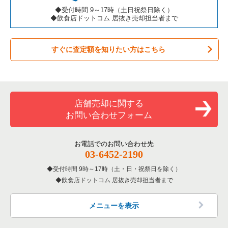
カラオケ・パブ・スナックの居抜き売却物件の案件一覧
横浜市都筑区の飲食店の居抜き売却物件の案件一覧
神奈川県のカフェの居抜き売却物件の案件一覧
鎌倉市の居酒屋・ダイニングバーの居抜き売却物件の案件一覧
◆受付時間 9～17時（土日祝祭日除く）
◆飲食店ドットコム 居抜き売却担当者まで
バーの居抜き売却物件の案件一覧
横浜市西区の飲食店の居抜き売却物件の案件一覧
神奈川県のテイクアウトの居抜き売却物件の案件一覧
鎌倉市の和食の居抜き売却物件の案件一覧
すぐに査定額を知りたい方はこちら
居酒屋・ダイニングバーの居抜き売却物件の案件一覧
川崎市宮前区の飲食店の居抜き売却物件の案件一覧
神奈川県のお弁当・惣菜・デリの居抜き売却物件の案件一覧
鎌倉市の洋食の居抜き売却物件の案件一覧
専門料理の居抜き売却物件の案件一覧
川崎市川崎区の飲食店の居抜き売却物件の案件一覧
神奈川県のカラオケ・パブ・スナックの居抜き売却物件の案件
鎌倉市のその他の居抜き売却物件の案件一覧
一覧
和食の居抜き売却物件の案件一覧
横浜市金沢区の飲食店の居抜き売却物件の案件一覧
店舗売却に関する
神奈川県のバーの居抜き売却物件の案件一覧
お問い合わせフォーム
洋食の居抜き売却物件の案件一覧
川崎市幸区の飲食店の居抜き売却物件の案件一覧
神奈川県の居酒屋・ダイニングバーの居抜き売却物件の案件一
覧
その他の居抜き売却物件の案件一覧
厚木市の飲食店の居抜き売却物件の案件一覧
お電話でのお問い合わせ先
03-6452-2190
神奈川県の専門料理の居抜き売却物件の案件一覧
川崎市多摩区の飲食店の居抜き売却物件の案件一覧
受付時間 9時～17時（土・日・祝祭日を除く）
神奈川県の和食の居抜き売却物件の案件一覧
飲食店ドットコム 居抜き売却担当者まで
中郡の飲食店の居抜き売却物件の案件一覧
神奈川県の洋食の居抜き売却物件の案件一覧
三浦郡の飲食店の居抜き売却物件の案件一覧
メニューを表示
神奈川県のその他の居抜き売却物件の案件一覧
相模原市南区の飲食店の居抜き売却物件の案件一覧