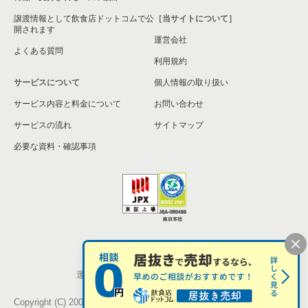
三浦市の飲食店の居抜き売却物件の案件一覧
譲渡情報として飲食店ドットコムで公
［当サイトについて］
開されます
運営会社
藤沢市の飲食店の居抜き売却物件の案件一覧
よくある質問
利用規約
相模原市緑区の飲食店の居抜き売却物件の案件一覧
サービスについて
個人情報の取り扱い
サービス内容と料金について
横浜市栄区の飲食店の居抜き売却物件の案件一覧
お問い合わせ
サービスの流れ
サイトマップ
秦野市の飲食店の居抜き売却物件の案件一覧
必要な資料・確認事項
逗子市の飲食店の居抜き売却物件の案件一覧
横浜市瀬谷区の飲食店の居抜き売却物件の案件一覧
座間市の飲食店の居抜き売却物件の案件一覧
個人情報の取扱い
お問い合わせ
横浜市戸塚区の飲食店の居抜き売却物件の案件一覧
運営会社
株式会社シンクロ・フード
伊勢原市の飲食店の居抜き売却物件の案件一覧
Copyright (C) 2005-2026 Synchro Food Co., Ltd.