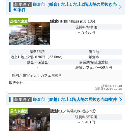
募集終了
鎌倉市（鎌倉）地上1-地上2階店舗の居抜き売
却案件
鎌倉
居抜き譲渡
(JR横須賀線) 徒歩
13分
現賃料/坪単価
－ /9,486円
階数/面積
所在地
地上1-地上2階/ 6.96坪
（
23.0m
）
鎌倉市
2
敷金・保証金
前業態/希望譲渡額
-
雑貨カフェバー/50万円
鶴岡八幡宮至近！カフェ居抜き
取扱会社: －
譲渡No.：8048
公開日：2019-10-16
募集終了
鎌倉市（腰越）地上1階店舗の居抜き売却案件
腰越
居抜き譲渡
(江ノ島電鉄線) 徒歩
9分
現賃料/坪単価
－ /5,481円