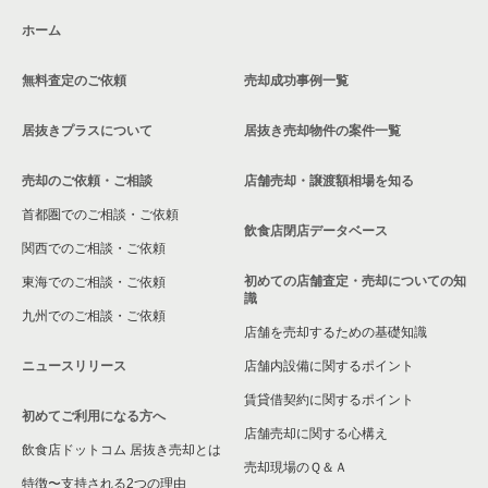
ホーム
横浜市磯子区の飲食店の居抜き売却物件の案件一覧
無料査定のご依頼
売却成功事例一覧
茅ヶ崎市の飲食店の居抜き売却物件の案件一覧
居抜きプラスについて
居抜き売却物件の案件一覧
川崎市麻生区の飲食店の居抜き売却物件の案件一覧
売却のご依頼・ご相談
店舗売却・譲渡額相場を知る
相模原市中央区の飲食店の居抜き売却物件の案件一覧
首都圏でのご相談・ご依頼
横浜市保土ケ谷区の飲食店の居抜き売却物件の案件一覧
飲食店閉店データベース
関西でのご相談・ご依頼
横浜市旭区の飲食店の居抜き売却物件の案件一覧
初めての店舗査定・売却についての知
東海でのご相談・ご依頼
識
九州でのご相談・ご依頼
横浜市緑区の飲食店の居抜き売却物件の案件一覧
店舗を売却するための基礎知識
ニュースリリース
店舗内設備に関するポイント
平塚市の飲食店の居抜き売却物件の案件一覧
賃貸借契約に関するポイント
初めてご利用になる方へ
横浜市港南区の飲食店の居抜き売却物件の案件一覧
店舗売却に関する心構え
飲食店ドットコム 居抜き売却とは
横須賀市の飲食店の居抜き売却物件の案件一覧
売却現場のＱ＆Ａ
特徴〜支持される2つの理由