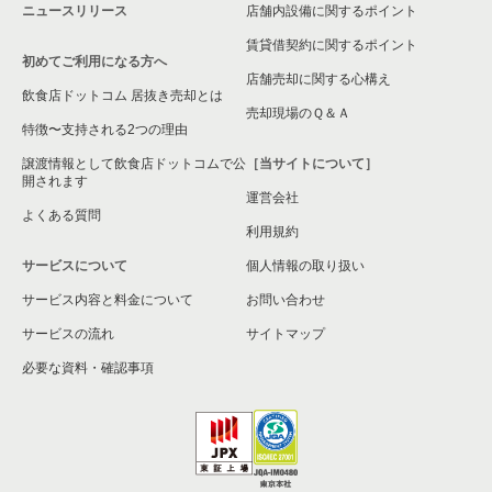
ニュースリリース
店舗内設備に関するポイント
平塚市の飲食店の居抜き売却物件の案件一覧
賃貸借契約に関するポイント
初めてご利用になる方へ
横浜市港南区の飲食店の居抜き売却物件の案件一覧
店舗売却に関する心構え
飲食店ドットコム 居抜き売却とは
横須賀市の飲食店の居抜き売却物件の案件一覧
売却現場のＱ＆Ａ
特徴〜支持される2つの理由
三浦市の飲食店の居抜き売却物件の案件一覧
譲渡情報として飲食店ドットコムで公
［当サイトについて］
開されます
運営会社
藤沢市の飲食店の居抜き売却物件の案件一覧
よくある質問
利用規約
相模原市緑区の飲食店の居抜き売却物件の案件一覧
サービスについて
個人情報の取り扱い
サービス内容と料金について
横浜市栄区の飲食店の居抜き売却物件の案件一覧
お問い合わせ
サービスの流れ
サイトマップ
秦野市の飲食店の居抜き売却物件の案件一覧
必要な資料・確認事項
逗子市の飲食店の居抜き売却物件の案件一覧
横浜市瀬谷区の飲食店の居抜き売却物件の案件一覧
座間市の飲食店の居抜き売却物件の案件一覧