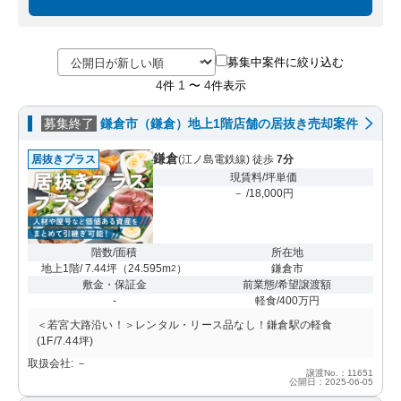
募集中案件に絞り込む
4
1
4
件
〜
件表示
募集終了
鎌倉市（鎌倉）地上1階店舗の居抜き売却案件
鎌倉
居抜きプラス
(江ノ島電鉄線) 徒歩
7分
現賃料/坪単価
－ /18,000円
階数/面積
所在地
地上1階/ 7.44坪
（
24.595m
）
鎌倉市
2
敷金・保証金
前業態/希望譲渡額
-
軽食/400万円
＜若宮大路沿い！＞レンタル・リース品なし！鎌倉駅の軽食
(1F/7.44坪)
取扱会社: －
譲渡No.：11651
公開日：2025-06-05