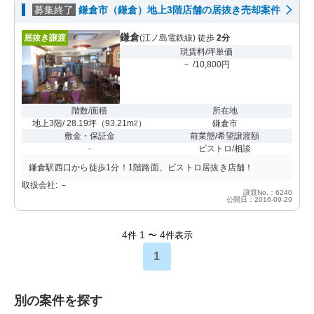
募集終了
鎌倉市（鎌倉）地上3階店舗の居抜き売却案件
鎌倉
居抜き譲渡
(江ノ島電鉄線) 徒歩
2分
現賃料/坪単価
－ /10,800円
階数/面積
所在地
地上3階/ 28.19坪
（
93.21m
）
鎌倉市
2
敷金・保証金
前業態/希望譲渡額
-
ビストロ/相談
鎌倉駅西口から徒歩1分！1階路面、ビストロ居抜き店舗！
取扱会社: －
譲渡No.：6240
公開日：2016-09-29
4
1
4
件
〜
件表示
1
別の案件を探す