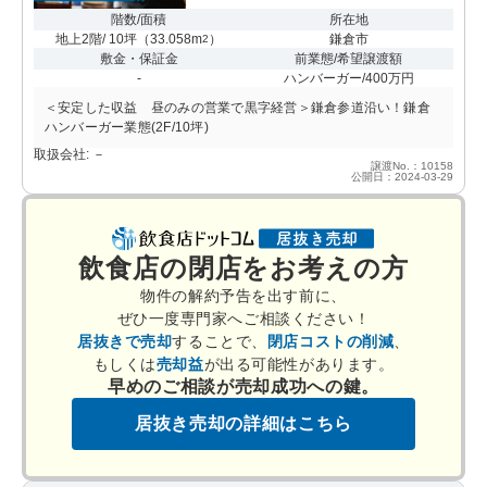
階数/面積
所在地
地上2階/ 10坪
（
33.058m
）
鎌倉市
2
敷金・保証金
前業態/希望譲渡額
-
ハンバーガー/400万円
＜安定した収益 昼のみの営業で黒字経営＞鎌倉参道沿い！鎌倉
ハンバーガー業態(2F/10坪)
取扱会社: －
譲渡No.：10158
公開日：2024-03-29
飲食店の閉店をお考えの方
物件の解約予告を出す前に、
ぜひ一度専門家へご相談ください！
居抜きで売却
することで、
閉店コストの削減
、
もしくは
売却益
が出る可能性があります。
早めのご相談が売却成功への鍵。
居抜き売却の詳細はこちら