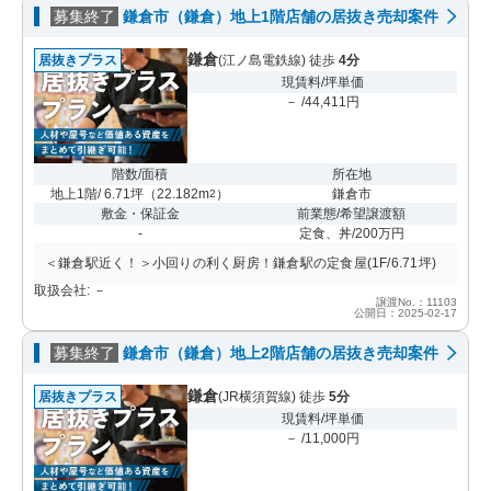
募集終了
鎌倉市（鎌倉）地上1階店舗の居抜き売却案件
鎌倉
居抜きプラス
(江ノ島電鉄線) 徒歩
4分
現賃料/坪単価
－ /44,411円
階数/面積
所在地
地上1階/ 6.71坪
（
22.182m
）
鎌倉市
2
敷金・保証金
前業態/希望譲渡額
-
定食、丼/200万円
＜鎌倉駅近く！＞小回りの利く厨房！鎌倉駅の定食屋(1F/6.71坪)
取扱会社: －
譲渡No.：11103
公開日：2025-02-17
募集終了
鎌倉市（鎌倉）地上2階店舗の居抜き売却案件
鎌倉
居抜きプラス
(JR横須賀線) 徒歩
5分
現賃料/坪単価
－ /11,000円