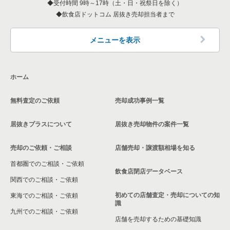
受付時間 9時～17時（土・日・祝祭日を除く）
神奈川県の和食の居抜き売却物件の案件一覧
飲食店ドットコム 居抜き売却担当者まで
中郡の飲食店の居抜き売却物件の案件一覧
神奈川県の洋食の居抜き売却物件の案件一覧
三浦郡の飲食店の居抜き売却物件の案件一覧
メニューを表示
神奈川県のその他の居抜き売却物件の案件一覧
相模原市南区の飲食店の居抜き売却物件の案件一覧
ホーム
横浜市磯子区の飲食店の居抜き売却物件の案件一覧
無料査定のご依頼
売却成功事例一覧
茅ヶ崎市の飲食店の居抜き売却物件の案件一覧
居抜きプラスについて
居抜き売却物件の案件一覧
川崎市麻生区の飲食店の居抜き売却物件の案件一覧
売却のご依頼・ご相談
店舗売却・譲渡額相場を知る
相模原市中央区の飲食店の居抜き売却物件の案件一覧
首都圏でのご相談・ご依頼
横浜市保土ケ谷区の飲食店の居抜き売却物件の案件一覧
飲食店閉店データベース
関西でのご相談・ご依頼
横浜市旭区の飲食店の居抜き売却物件の案件一覧
初めての店舗査定・売却についての知
東海でのご相談・ご依頼
識
九州でのご相談・ご依頼
横浜市緑区の飲食店の居抜き売却物件の案件一覧
店舗を売却するための基礎知識