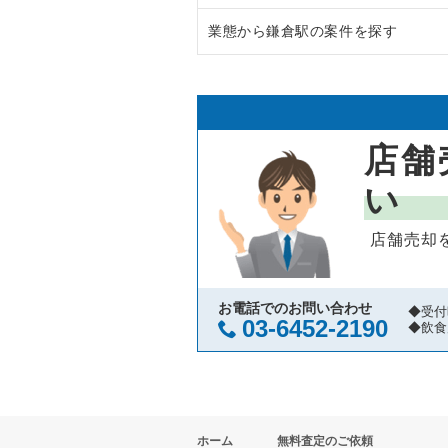
業態から鎌倉駅の案件を探す
鎌倉市の飲食店の居抜き売却物件
神奈川県のラーメンの居抜き売却
横浜市青葉区の飲食店の居抜き売
神奈川県のフランス料理の居抜き
鎌倉駅のラーメンの居抜き売却物
川崎市高津区の飲食店の居抜き売
神奈川県のイタリア料理の居抜き
鎌倉駅のフランス料理の居抜き売
店舗
横浜市鶴見区の飲食店の居抜き売
神奈川県の中華の居抜き売却物件
鎌倉駅のイタリア料理の居抜き売
い
川崎市中原区の飲食店の居抜き売
神奈川県のそば・うどんの居抜き
鎌倉駅の寿司の居抜き売却物件の
店舗売却
横浜市中区の飲食店の居抜き売却
神奈川県の寿司の居抜き売却物件
鎌倉駅のカフェの居抜き売却物件
横浜市南区の飲食店の居抜き売却
神奈川県の焼肉の居抜き売却物件
鎌倉駅のお弁当・惣菜・デリの居
お電話でのお問い合わせ
◆受付
03-6452-2190
◆飲食
横浜市港北区の飲食店の居抜き売
神奈川県の鉄板焼き・お好み焼の
鎌倉駅のバーの居抜き売却物件の
横浜市神奈川区の飲食店の居抜き
神奈川県のアジア料理の居抜き売
鎌倉駅の和食の居抜き売却物件の
ホーム
無料査定のご依頼
横浜市都筑区の飲食店の居抜き売
神奈川県のカフェの居抜き売却物
鎌倉駅の洋食の居抜き売却物件の