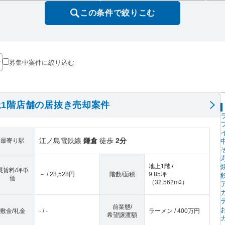
この条件で絞りこむ
募集中案件に絞り込む
1階店舗の居抜き売却案件
江ノ島電鉄線
鎌倉
徒歩
2分
最寄り駅
地上1階 /
現賃料/坪単
－ / 28,528円
階数/面積
9.85坪
価
（
32.562m
）
2
前業態/
敷金/礼金
- / -
ラーメン / 400万円
希望譲渡額