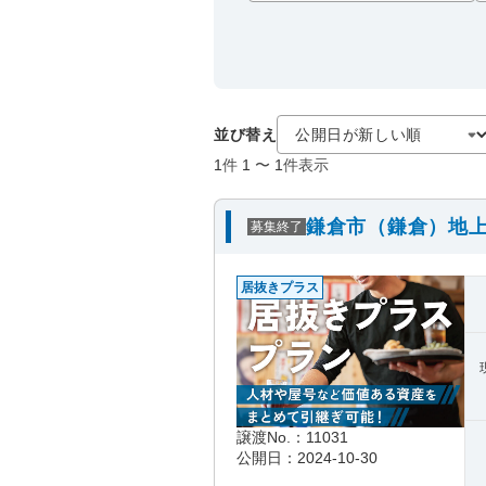
並び替え
1
件
1
〜
1
件表示
鎌倉市（鎌倉）地上
募集終了
居抜きプラス
譲渡No.：11031
公開日：2024-10-30