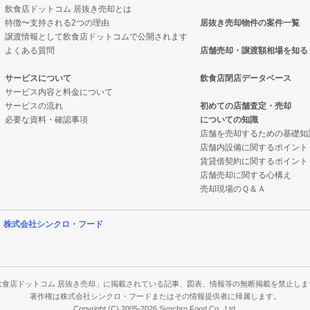
飲食店ドットコム 居抜き売却とは
特徴〜支持される2つの理由
居抜き売却物件の案件一覧
物件の案件一覧
売却物件の案件一覧
の案件一覧
譲渡情報として飲食店ドットコムで公開されます
よくある質問
店舗売却・譲渡額相場を知る
却物件の案件一覧
居抜き売却物件の案件一覧
サービスについて
飲食店閉店データベース
サービス内容と料金について
却物件の案件一覧
ックの居抜き売却物件の案件一覧
サービスの流れ
初めての店舗査定・売却
必要な資料・確認事項
についての知識
却物件の案件一覧
の案件一覧
店舗を売却するための基礎知
店舗内設備に関するポイント
物件の案件一覧
ーの居抜き売却物件の案件一覧
賃貸借契約に関するポイント
店舗売却に関する心構え
の案件一覧
物件の案件一覧
売却現場のＱ＆Ａ
却物件の案件一覧
の案件一覧
営
株式会社シンクロ・フード
案件一覧
の案件一覧
の案件一覧
件の案件一覧
飲食店ドットコム 居抜き売却」に掲載されている記事、図表、情報等の無断掲載を禁止しま
著作権は株式会社シンクロ・フードまたはその情報提供者に帰属します。
Copyright (C) 2005-2026 Synchro Food Co., Ltd.