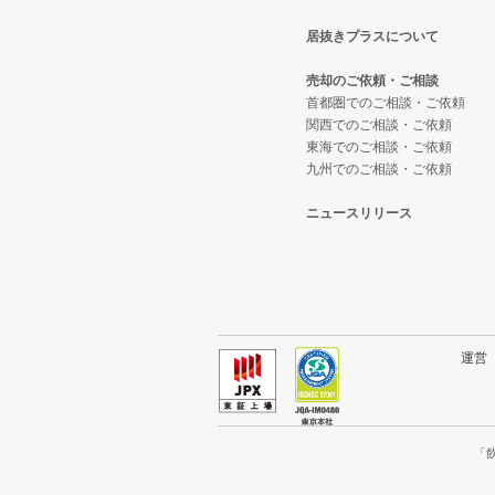
居抜きプラスについて
横浜市西区の飲食店の居抜き売却
神奈川県のテイクアウトの居抜き
鎌倉駅のその他の居抜き売却物件
売却のご依頼・ご相談
川崎市宮前区の飲食店の居抜き売
神奈川県のお弁当・惣菜・デリの
首都圏でのご相談・ご依頼
関西でのご相談・ご依頼
東海でのご相談・ご依頼
川崎市川崎区の飲食店の居抜き売
神奈川県のカラオケ・パブ・スナ
九州でのご相談・ご依頼
横浜市金沢区の飲食店の居抜き売
神奈川県のバーの居抜き売却物件
ニュースリリース
川崎市幸区の飲食店の居抜き売却
神奈川県の居酒屋・ダイニングバ
厚木市の飲食店の居抜き売却物件
神奈川県の専門料理の居抜き売却
川崎市多摩区の飲食店の居抜き売
神奈川県の和食の居抜き売却物件
運
中郡の飲食店の居抜き売却物件の
神奈川県の洋食の居抜き売却物件
三浦郡の飲食店の居抜き売却物件
神奈川県のその他の居抜き売却物
「