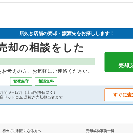
の案件一覧
物件の案件一覧
却物件の案件一覧
売却物件の案件一覧
件の案件一覧
居抜き店舗の売却・譲渡先をお探しします！
却物件の案件一覧
売却物件の案件一覧
却物件の案件一覧
売却
相談をした
の
却物件の案件一覧
の案件一覧
却物件の案件一覧
却物件の案件一覧
売却物件の案件一覧
案件一覧
売却
をお考えの方、お気軽にご連絡ください。
物件の案件一覧
の案件一覧
の案件一覧
秘密厳守
相談無料
物件の案件一覧
の案件一覧
抜き売却物件の案件一覧
時間 9～17時（土日祝祭日除く）
すぐに査
店ドットコム 居抜き売却担当者まで
却物件の案件一覧
居抜き売却物件の案件一覧
案件一覧
売却物件の案件一覧
却物件の案件一覧
案件一覧
初めてご利用になる方へ
売却成功事例一覧
却物件の案件一覧
件の案件一覧
案件一覧