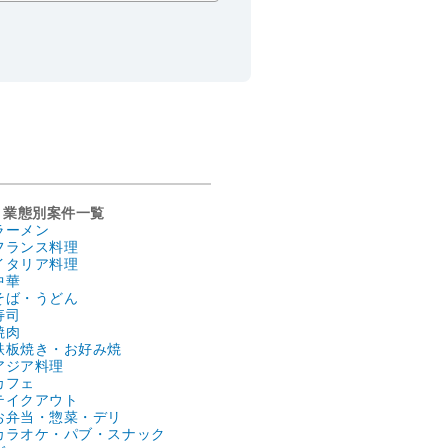
業態別案件一覧
ラーメン
フランス料理
イタリア料理
中華
そば・うどん
寿司
焼肉
鉄板焼き・お好み焼
アジア料理
カフェ
テイクアウト
お弁当・惣菜・デリ
カラオケ・パブ・スナック