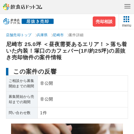
売却相談
menu
店舗売却トップ
兵庫県
尼崎市
案件詳細
尼崎市 25.0坪 ＜昼夜需要あるエリア！＞落ち着
いた内装！塚口のカフェバー(1F/約25坪)の居抜
き売却物件の案件情報
この案件の反響
ご相談から募集
非公開
開始までの期間
募集開始から売
非公開
却までの期間
1件
問い合わせ数