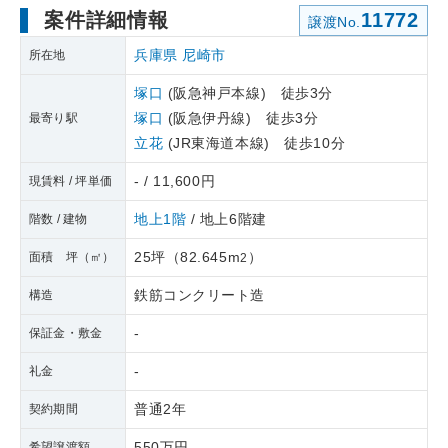
案件詳細情報
11772
譲渡No.
兵庫県
尼崎市
所在地
塚口
(阪急神戸本線) 徒歩3分
塚口
(阪急伊丹線) 徒歩3分
最寄り駅
立花
(JR東海道本線) 徒歩10分
- / 11,600円
現賃料 / 坪単価
地上1階
/ 地上6階建
階数 / 建物
25坪
（
82.645m
）
面積 坪（㎡）
2
鉄筋コンクリート造
構造
-
保証金・敷金
-
礼金
普通2年
契約期間
550万円
希望譲渡額