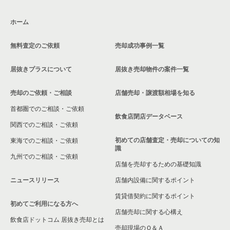
兵庫県のテイクアウトの居抜き売却物件の案件一覧
尼崎市の専門料理の居抜き売却物件の案件一覧
ホーム
兵庫県のお弁当・惣菜・デリの居抜き売却物件の案件一覧
尼崎市の洋食の居抜き売却物件の案件一覧
無料査定のご依頼
売却成功事例一覧
兵庫県のカラオケ・パブ・スナックの居抜き売却物件の案件一
尼崎市のその他の居抜き売却物件の案件一覧
覧
居抜きプラスについて
居抜き売却物件の案件一覧
兵庫県のバーの居抜き売却物件の案件一覧
売却のご依頼・ご相談
店舗売却・譲渡額相場を知る
兵庫県の居酒屋・ダイニングバーの居抜き売却物件の案件一覧
首都圏でのご相談・ご依頼
飲食店閉店データベース
兵庫県の専門料理の居抜き売却物件の案件一覧
関西でのご相談・ご依頼
初めての店舗査定・売却についての知
東海でのご相談・ご依頼
兵庫県の和食の居抜き売却物件の案件一覧
識
九州でのご相談・ご依頼
店舗を売却するための基礎知識
兵庫県の洋食の居抜き売却物件の案件一覧
ニュースリリース
店舗内設備に関するポイント
兵庫県のその他の居抜き売却物件の案件一覧
賃貸借契約に関するポイント
初めてご利用になる方へ
店舗売却に関する心構え
飲食店ドットコム 居抜き売却とは
売却現場のＱ＆Ａ