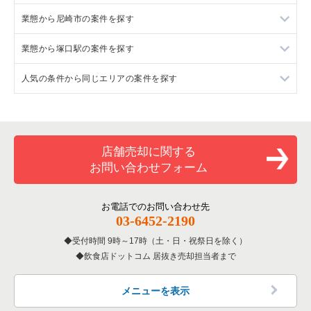
業態から尼崎市の案件を探す
兵庫県のラーメンの居抜き売却物件の案件一覧
業態から塚口駅の案件を探す
兵庫県のフランス料理の居抜き売却物件の案件一覧
尼崎市のラーメンの居抜き売却物件の案件一覧
人気の条件から同じエリアの案件を探す
兵庫県のイタリア料理の居抜き売却物件の案件一覧
尼崎市のイタリア料理の居抜き売却物件の案件一覧
塚口駅の焼肉の居抜き売却物件の案件一覧
兵庫県の中華の居抜き売却物件の案件一覧
尼崎市のそば・うどんの居抜き売却物件の案件一覧
塚口駅のカフェの居抜き売却物件の案件一覧
兵庫県の1階の飲食店の居抜き売却物件の案件一覧
兵庫県のそば・うどんの居抜き売却物件の案件一覧
尼崎市の焼肉の居抜き売却物件の案件一覧
塚口駅の居酒屋・ダイニングバーの居抜き売却物件の案件一覧
尼崎市の1階の飲食店の居抜き売却物件の案件一覧
店舗売却に関する
お問い合わせフォーム
兵庫県の寿司の居抜き売却物件の案件一覧
尼崎市の鉄板焼き・お好み焼の居抜き売却物件の案件一覧
塚口駅の洋食の居抜き売却物件の案件一覧
塚口駅の1階の飲食店の居抜き売却物件の案件一覧
兵庫県の焼肉の居抜き売却物件の案件一覧
尼崎市のカフェの居抜き売却物件の案件一覧
兵庫県の1階のカフェの居抜き売却物件の案件一覧
お電話でのお問い合わせ先
03-6452-2190
兵庫県の鉄板焼き・お好み焼の居抜き売却物件の案件一覧
尼崎市のテイクアウトの居抜き売却物件の案件一覧
受付時間 9時～17時（土・日・祝祭日を除く）
飲食店ドットコム 居抜き売却担当者まで
兵庫県のアジア料理の居抜き売却物件の案件一覧
尼崎市のバーの居抜き売却物件の案件一覧
兵庫県のカフェの居抜き売却物件の案件一覧
尼崎市の居酒屋・ダイニングバーの居抜き売却物件の案件一覧
メニューを表示