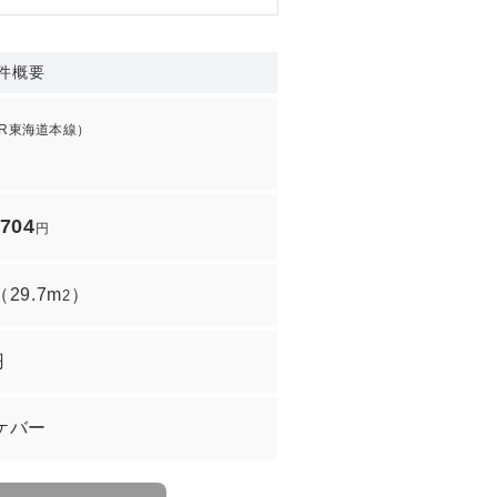
件概要
JR東海道本線）
,704
円
（
29.7m
）
2
円
ケバー