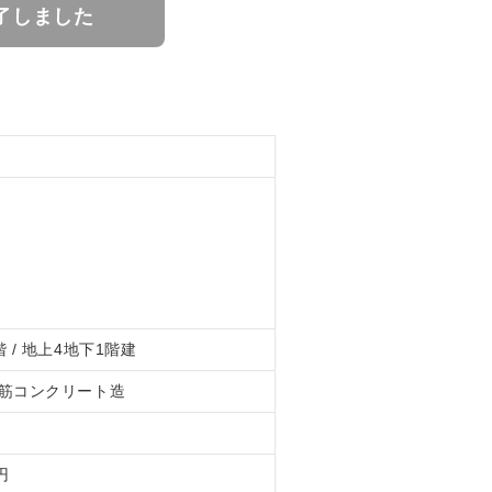
了しました
 / 地上4地下1階建
筋コンクリート造
円