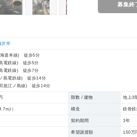
募集終
藤沢市
東海道本線) 徒歩5分
島電鉄線) 徒歩5分
島電鉄線) 徒歩7分
ノ島電鉄線) 徒歩14分
田急江ノ島線) 徒歩14分
4円
階数 / 建物
地上3階
9.7m
）
構造
鉄骨鉄
2
契約期間
3年
希望譲渡額
150万