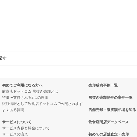
物件の案件一覧
売却物件の案件一覧
件の案件一覧
探す
売却物件の案件一覧
却物件の案件一覧
件の案件一覧
の案件一覧
却物件の案件一覧
却物件の案件一覧
抜き売却物件の案件一覧
初めてご利用になる方へ
売却成功事例一覧
売却物件の案件一覧
案件一覧
却物件の案件一覧
き売却物件の案件一覧
飲食店ドットコム 居抜き売却とは
特徴〜支持される2つの理由
居抜き売却物件の案件一覧
の案件一覧
抜き売却物件の案件一覧
案件一覧
き売却物件の案件一覧
譲渡情報として飲食店ドットコムで公開されます
よくある質問
店舗売却・譲渡額相場を知る
の案件一覧
物件の案件一覧
物件の案件一覧
・パブ・スナックの居抜き売却物件の案件一覧
サービスについて
飲食店閉店データベース
居抜き売却物件の案件一覧
の案件一覧
の案件一覧
抜き売却物件の案件一覧
サービス内容と料金について
サービスの流れ
初めての店舗査定・売却