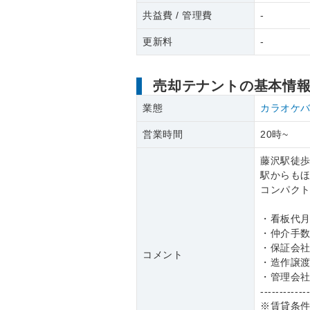
共益費 / 管理費
-
更新料
-
売却テナントの基本情
業態
カラオケ
営業時間
20時~
藤沢駅徒歩
駅からも
コンパク
・看板代月
・仲介手
・保証会
コメント
・造作譲渡
・管理会社 
------------
※賃貸条