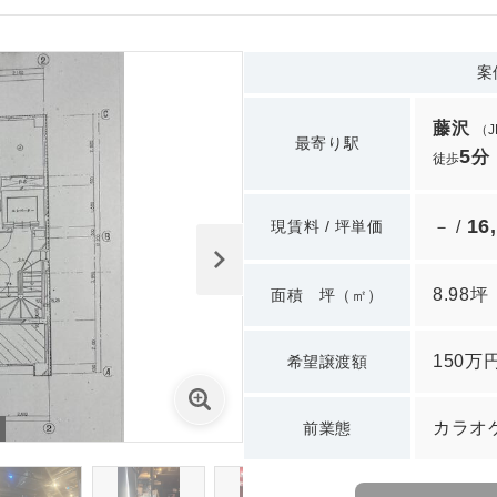
案
藤沢
（
最寄り駅
5
分
徒歩
16
現賃料 / 坪単価
－ /
8.98坪
面積 坪（㎡）
150万
希望譲渡額
カラオ
前業態