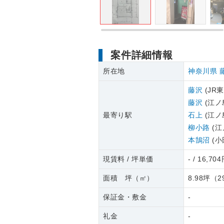
案件詳細情報
所在地
神奈川県
藤沢
(JR
藤沢
(江ノ
最寄り駅
石上
(江ノ
柳小路
(江
本鵠沼
(小
現賃料 / 坪単価
- / 16,70
面積 坪（㎡）
8.98坪
（
2
保証金・敷金
-
礼金
-