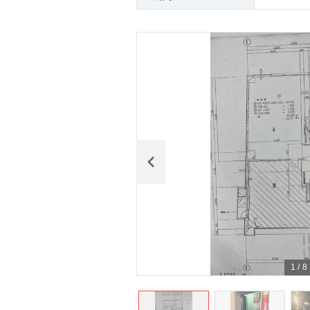
1
/
8