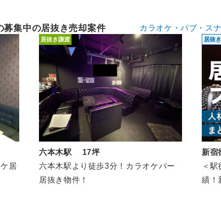
の募集中の居抜き売却案件
カラオケ・パブ・ス
居抜き譲渡
居抜
六本木駅 17坪
新宿
オケ居
六本木駅より徒歩3分！カラオケバー
＜駅
居抜き物件！
績！新