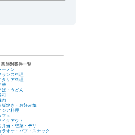
業態別案件一覧
ラーメン
フランス料理
イタリア料理
中華
そば・うどん
寿司
焼肉
鉄板焼き・お好み焼
アジア料理
カフェ
テイクアウト
お弁当・惣菜・デリ
カラオケ・パブ・スナック