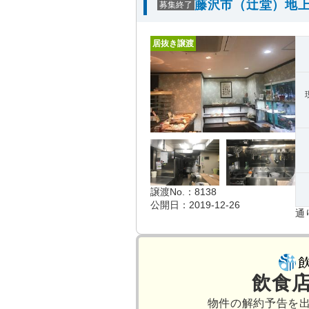
藤沢市（辻堂）地上
募集終了
居抜き譲渡
譲渡No.：8138
公開日：2019-12-26
通
飲食
物件の解約予告を