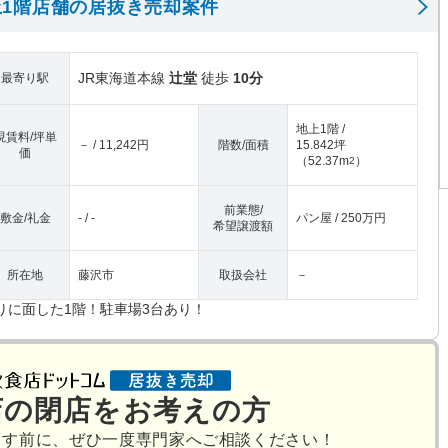
1階店舗の居抜き売却案件
JR東海道本線
辻堂
徒歩
10分
最寄り駅
地上1階 /
現賃料/坪単
－ / 11,242円
階数/面積
15.842坪
価
（
52.37m
）
2
前業態/
敷金/礼金
- / -
パン屋 / 250万円
希望譲渡額
所在地
藤沢市
取扱会社
－
りに面した1階！駐車場3台あり！
店の閉店をお考えの方
出す前に、ぜひ一度専門家へご相談ください！