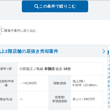
この条件で絞りこむ
募集中案件に絞り込む
上2階店舗の居抜き売却案件
小田急江ノ島線
本鵠沼
徒歩
18分
最寄り駅
現賃料/坪単
地上2階 /
－ / 43,563円
階数/面積
価
6.92坪
（
22.88m
）
2
前業態/
敷金/礼金
- / -
丼ぶり / 290万円
希望譲渡額