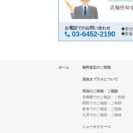
川崎市中原区の飲食店の居抜き売
神奈川県のそば・うどんの居抜き
藤沢市の焼肉の居抜き売却物件の
店舗売却
横浜市中区の飲食店の居抜き売却
神奈川県の寿司の居抜き売却物件
藤沢市の鉄板焼き・お好み焼の居
横浜市南区の飲食店の居抜き売却
神奈川県の焼肉の居抜き売却物件
藤沢市のアジア料理の居抜き売却
お電話でのお問い合わせ
◆受付
03-6452-2190
◆飲食
横浜市港北区の飲食店の居抜き売
神奈川県の鉄板焼き・お好み焼の
藤沢市のカフェの居抜き売却物件
横浜市神奈川区の飲食店の居抜き
神奈川県のアジア料理の居抜き売
藤沢市のテイクアウトの居抜き売
ホーム
無料査定のご依頼
横浜市都筑区の飲食店の居抜き売
神奈川県のカフェの居抜き売却物
藤沢市のカラオケ・パブ・スナッ
居抜きプラスについて
横浜市西区の飲食店の居抜き売却
神奈川県のテイクアウトの居抜き
藤沢市のバーの居抜き売却物件の
売却のご依頼・ご相談
川崎市宮前区の飲食店の居抜き売
神奈川県のお弁当・惣菜・デリの
藤沢市の居酒屋・ダイニングバー
首都圏でのご相談・ご依頼
関西でのご相談・ご依頼
東海でのご相談・ご依頼
川崎市川崎区の飲食店の居抜き売
神奈川県のカラオケ・パブ・スナ
藤沢市の洋食の居抜き売却物件の
九州でのご相談・ご依頼
横浜市金沢区の飲食店の居抜き売
神奈川県のバーの居抜き売却物件
藤沢市のその他の居抜き売却物件
ニュースリリース