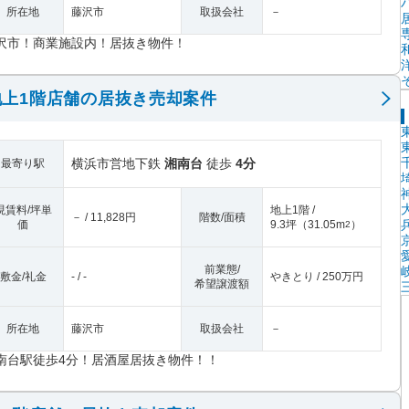
所在地
藤沢市
取扱会社
－
沢市！商業施設内！居抜き物件！
上1階店舗の居抜き売却案件
横浜市営地下鉄
湘南台
徒歩
4分
最寄り駅
現賃料/坪単
地上1階 /
－ / 11,828円
階数/面積
価
9.3坪
（
31.05m
）
2
前業態/
敷金/礼金
- / -
やきとり / 250万円
希望譲渡額
所在地
藤沢市
取扱会社
－
南台駅徒歩4分！居酒屋居抜き物件！！