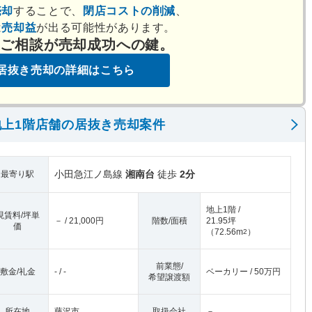
売却
することで、
閉店コストの削減
、
は
売却益
が出る可能性があります。
のご相談が売却成功への鍵。
居抜き売却の詳細はこちら
上1階店舗の居抜き売却案件
小田急江ノ島線
湘南台
徒歩
2分
最寄り駅
地上1階 /
現賃料/坪単
－ / 21,000円
階数/面積
21.95坪
価
（
72.56m
）
2
前業態/
敷金/礼金
- / -
ベーカリー / 50万円
希望譲渡額
所在地
藤沢市
取扱会社
－