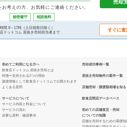
却物件の案件一覧
売却物件の案件一覧
案件一覧
売却
をお考えの方、お気軽にご連絡ください。
物件の案件一覧
の案件一覧
抜き売却物件の案件一覧
秘密厳守
相談無料
物件の案件一覧
の案件一覧
物件の案件一覧
時間 9～17時（土日祝祭日除く）
すぐに査
店ドットコム 居抜き売却担当者まで
却物件の案件一覧
居抜き売却物件の案件一覧
の案件一覧
売却物件の案件一覧
却物件の案件一覧
却物件の案件一覧
初めてご利用になる方へ
売却成功事例一覧
却物件の案件一覧
件の案件一覧
クの居抜き売却物件の案件一覧
飲食店ドットコム 居抜き売却とは
特徴〜支持される2つの理由
居抜き売却物件の案件一覧
物件の案件一覧
売却物件の案件一覧
案件一覧
譲渡情報として飲食店ドットコムで公開されます
よくある質問
店舗売却・譲渡額相場を知る
却物件の案件一覧
居抜き売却物件の案件一覧
の居抜き売却物件の案件一覧
サービスについて
飲食店閉店データベース
サービス内容と料金について
却物件の案件一覧
ックの居抜き売却物件の案件一覧
案件一覧
サービスの流れ
初めての店舗査定・売却
必要な資料・確認事項
についての知識
却物件の案件一覧
の案件一覧
の案件一覧
店舗を売却するための基礎知
店舗内設備に関するポイント