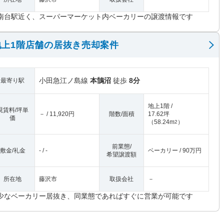
南台駅近く、スーパーマーケット内ベーカリーの譲渡情報です
上1階店舗の居抜き売却案件
小田急江ノ島線
本鵠沼
徒歩
8分
最寄り駅
地上1階 /
現賃料/坪単
－ / 11,920円
階数/面積
17.62坪
価
（
58.24m
）
2
前業態/
敷金/礼金
- / -
ベーカリー / 90万円
希望譲渡額
所在地
藤沢市
取扱会社
－
少なベーカリー居抜き、同業態であればすぐに営業が可能です