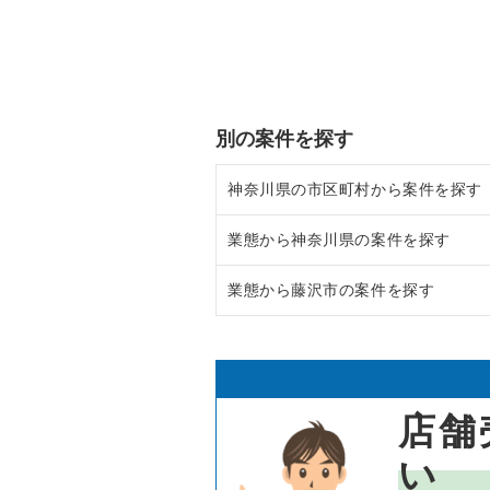
別の案件を探す
神奈川県の市区町村から案件を探す
業態から神奈川県の案件を探す
大和市の飲食店の居抜き売却物件
業態から藤沢市の案件を探す
鎌倉市の飲食店の居抜き売却物件
神奈川県のラーメンの居抜き売却
横浜市青葉区の飲食店の居抜き売
神奈川県のフランス料理の居抜き
藤沢市のラーメンの居抜き売却物
川崎市高津区の飲食店の居抜き売
神奈川県のイタリア料理の居抜き
藤沢市のフランス料理の居抜き売
店舗
横浜市鶴見区の飲食店の居抜き売
神奈川県の中華の居抜き売却物件
藤沢市のイタリア料理の居抜き売
い