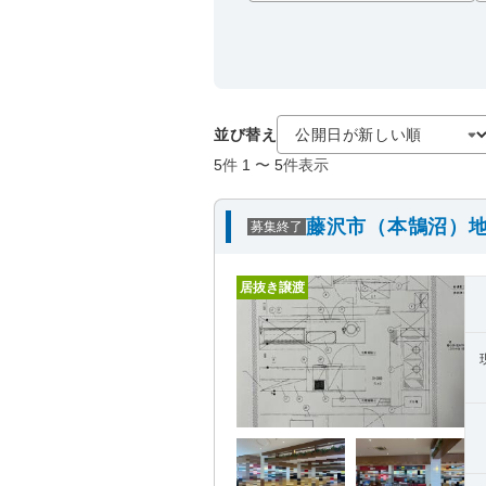
並び替え
5
件
1
〜
5
件表示
藤沢市（本鵠沼）地
募集終了
居抜き譲渡