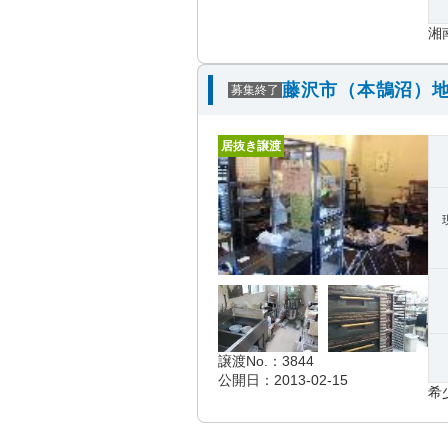
湘
藤沢市（本鵠沼）地
募集終了
居抜き譲渡
譲渡No.：3844
公開日：2013-02-15
希