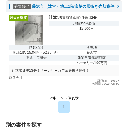
募集終了
藤沢市（辻堂）地上1階店舗の居抜き売却案件
辻堂
居抜き譲渡
(JR東海道本線) 徒歩
13分
現賃料/坪単価
－ /12,100円
階数/面積
所在地
地上1階/ 15.84坪
（
52.37m
）
藤沢市
2
敷金・保証金
前業態/希望譲渡額
-
ベーカリー/190万円
辻堂駅徒歩13分！ベーカリーカフェ居抜き物件！
取扱会社: －
譲渡No.：10977
公開日：2024-08-30
2
1
2
件
〜
件表示
1
別の案件を探す