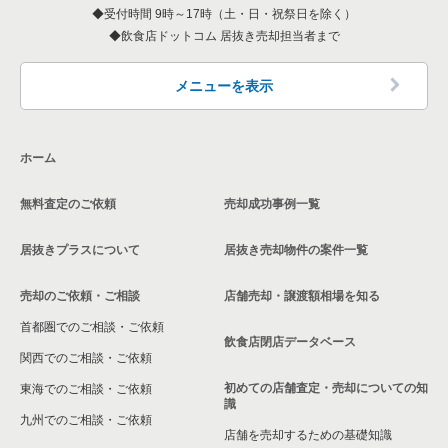
受付時間 9時～17時（土・日・祝祭日を除く）
神奈川県の和食の居抜き売却物件の案件一覧
飲食店ドットコム 居抜き売却担当者まで
中郡の飲食店の居抜き売却物件の案件一覧
神奈川県の洋食の居抜き売却物件の案件一覧
三浦郡の飲食店の居抜き売却物件の案件一覧
メニューを表示
神奈川県のその他の居抜き売却物件の案件一覧
相模原市南区の飲食店の居抜き売却物件の案件一覧
ホーム
横浜市磯子区の飲食店の居抜き売却物件の案件一覧
無料査定のご依頼
売却成功事例一覧
茅ヶ崎市の飲食店の居抜き売却物件の案件一覧
居抜きプラスについて
居抜き売却物件の案件一覧
川崎市麻生区の飲食店の居抜き売却物件の案件一覧
売却のご依頼・ご相談
店舗売却・譲渡額相場を知る
相模原市中央区の飲食店の居抜き売却物件の案件一覧
首都圏でのご相談・ご依頼
横浜市保土ケ谷区の飲食店の居抜き売却物件の案件一覧
飲食店閉店データベース
関西でのご相談・ご依頼
横浜市旭区の飲食店の居抜き売却物件の案件一覧
初めての店舗査定・売却についての知
東海でのご相談・ご依頼
識
九州でのご相談・ご依頼
横浜市緑区の飲食店の居抜き売却物件の案件一覧
店舗を売却するための基礎知識