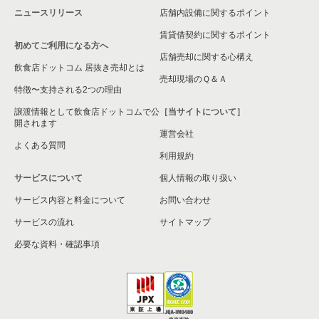
ニュースリリース
店舗内設備に関するポイント
平塚市の飲食店の居抜き売却物件の案件一覧
賃貸借契約に関するポイント
初めてご利用になる方へ
横浜市港南区の飲食店の居抜き売却物件の案件一覧
店舗売却に関する心構え
飲食店ドットコム 居抜き売却とは
横須賀市の飲食店の居抜き売却物件の案件一覧
売却現場のＱ＆Ａ
特徴〜支持される2つの理由
三浦市の飲食店の居抜き売却物件の案件一覧
譲渡情報として飲食店ドットコムで公
［当サイトについて］
開されます
運営会社
藤沢市の飲食店の居抜き売却物件の案件一覧
よくある質問
利用規約
相模原市緑区の飲食店の居抜き売却物件の案件一覧
サービスについて
個人情報の取り扱い
サービス内容と料金について
横浜市栄区の飲食店の居抜き売却物件の案件一覧
お問い合わせ
サービスの流れ
サイトマップ
秦野市の飲食店の居抜き売却物件の案件一覧
必要な資料・確認事項
逗子市の飲食店の居抜き売却物件の案件一覧
横浜市瀬谷区の飲食店の居抜き売却物件の案件一覧