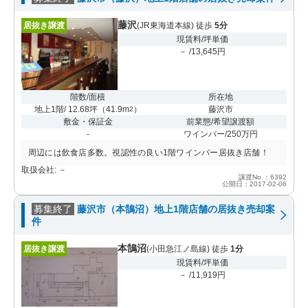
藤沢
居抜き譲渡
(JR東海道本線) 徒歩
5分
現賃料/坪単価
－ /13,645円
階数/面積
所在地
地上1階/ 12.68坪
（
41.9m
）
藤沢市
2
敷金・保証金
前業態/希望譲渡額
-
ワインバー/250万円
周辺には飲食店多数。視認性の良い1階ワインバー居抜き店舗！
取扱会社: －
譲渡No.：6392
公開日：2017-02-06
募集終了
藤沢市（本鵠沼）地上1階店舗の居抜き売却案
件
本鵠沼
居抜き譲渡
(小田急江ノ島線) 徒歩
1分
現賃料/坪単価
－ /11,919円