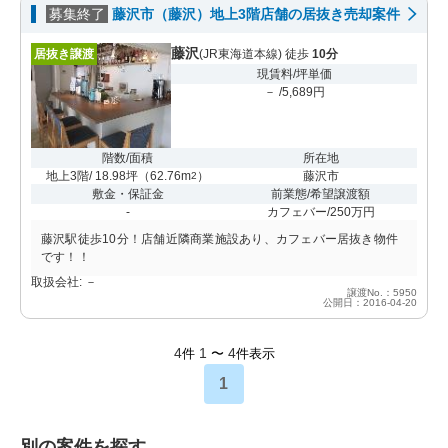
募集終了
藤沢市（藤沢）地上3階店舗の居抜き売却案件
藤沢
居抜き譲渡
(JR東海道本線) 徒歩
10分
現賃料/坪単価
－ /5,689円
階数/面積
所在地
地上3階/ 18.98坪
（
62.76m
）
藤沢市
2
敷金・保証金
前業態/希望譲渡額
-
カフェバー/250万円
藤沢駅徒歩10分！店舗近隣商業施設あり、カフェバー居抜き物件
です！！
取扱会社: －
譲渡No.：5950
公開日：2016-04-20
4
1
4
件
〜
件表示
1
別の案件を探す