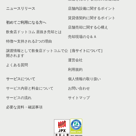
ニュースリリース
店舗内設備に関するポイント
平塚市の飲食店の居抜き売却物件の案件一覧
賃貸借契約に関するポイント
初めてご利用になる方へ
横浜市港南区の飲食店の居抜き売却物件の案件一覧
店舗売却に関する心構え
飲食店ドットコム 居抜き売却とは
横須賀市の飲食店の居抜き売却物件の案件一覧
売却現場のＱ＆Ａ
特徴〜支持される2つの理由
三浦市の飲食店の居抜き売却物件の案件一覧
譲渡情報として飲食店ドットコムで公
［当サイトについて］
開されます
運営会社
藤沢市の飲食店の居抜き売却物件の案件一覧
よくある質問
利用規約
相模原市緑区の飲食店の居抜き売却物件の案件一覧
サービスについて
個人情報の取り扱い
サービス内容と料金について
横浜市栄区の飲食店の居抜き売却物件の案件一覧
お問い合わせ
サービスの流れ
サイトマップ
秦野市の飲食店の居抜き売却物件の案件一覧
必要な資料・確認事項
逗子市の飲食店の居抜き売却物件の案件一覧
横浜市瀬谷区の飲食店の居抜き売却物件の案件一覧