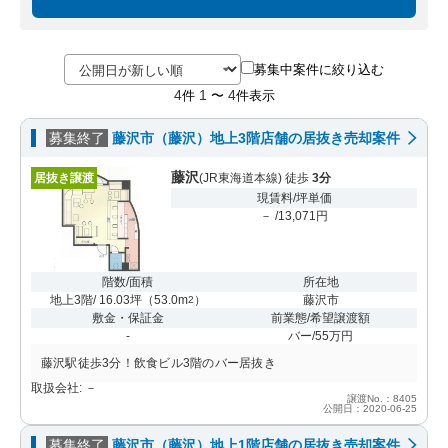
募集中案件に絞り込む
4
1
4
件
〜
件表示
募集終了
藤沢市（藤沢）地上3階店舗の居抜き売却案件
藤沢
居抜き譲渡
(JR東海道本線) 徒歩
3分
現賃料/坪単価
－ /13,071円
階数/面積
所在地
地上3階/ 16.03坪
（
53.0m
）
藤沢市
2
敷金・保証金
前業態/希望譲渡額
-
バー/55万円
藤沢駅徒歩3分！飲食ビル3階のバー居抜き
取扱会社: －
譲渡No.：8405
公開日：2020-06-25
募集終了
藤沢市（藤沢）地上1階店舗の居抜き売却案件