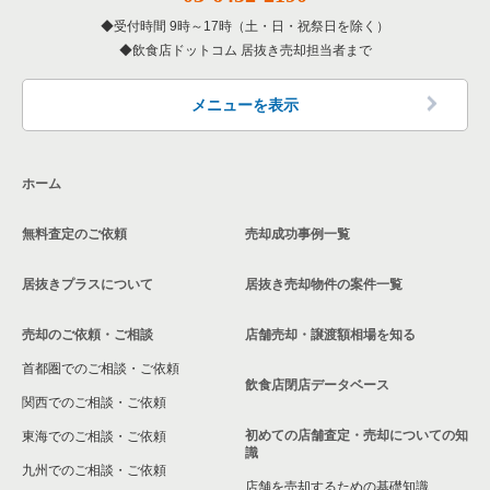
神奈川県の専門料理の居抜き売却物件の案件一覧
川崎市多摩区の飲食店の居抜き売却物件の案件一覧
受付時間 9時～17時（土・日・祝祭日を除く）
神奈川県の和食の居抜き売却物件の案件一覧
飲食店ドットコム 居抜き売却担当者まで
中郡の飲食店の居抜き売却物件の案件一覧
神奈川県の洋食の居抜き売却物件の案件一覧
三浦郡の飲食店の居抜き売却物件の案件一覧
メニューを表示
神奈川県のその他の居抜き売却物件の案件一覧
相模原市南区の飲食店の居抜き売却物件の案件一覧
ホーム
横浜市磯子区の飲食店の居抜き売却物件の案件一覧
無料査定のご依頼
売却成功事例一覧
茅ヶ崎市の飲食店の居抜き売却物件の案件一覧
居抜きプラスについて
居抜き売却物件の案件一覧
川崎市麻生区の飲食店の居抜き売却物件の案件一覧
売却のご依頼・ご相談
店舗売却・譲渡額相場を知る
相模原市中央区の飲食店の居抜き売却物件の案件一覧
首都圏でのご相談・ご依頼
横浜市保土ケ谷区の飲食店の居抜き売却物件の案件一覧
飲食店閉店データベース
関西でのご相談・ご依頼
横浜市旭区の飲食店の居抜き売却物件の案件一覧
初めての店舗査定・売却についての知
東海でのご相談・ご依頼
識
九州でのご相談・ご依頼
横浜市緑区の飲食店の居抜き売却物件の案件一覧
店舗を売却するための基礎知識