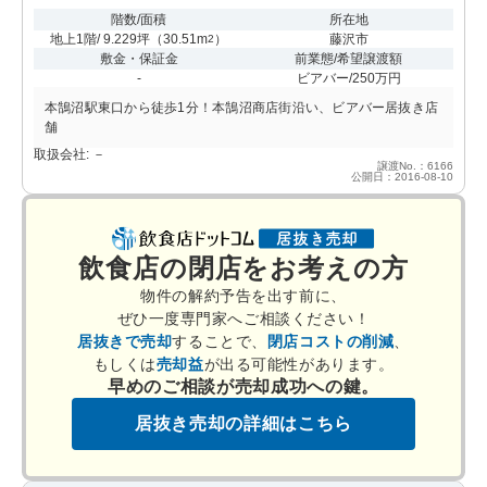
階数/面積
所在地
地上1階/ 9.229坪
（
30.51m
）
藤沢市
2
敷金・保証金
前業態/希望譲渡額
-
ビアバー/250万円
本鵠沼駅東口から徒歩1分！本鵠沼商店街沿い、ビアバー居抜き店
舗
取扱会社: －
譲渡No.：6166
公開日：2016-08-10
飲食店の閉店をお考えの方
物件の解約予告を出す前に、
ぜひ一度専門家へご相談ください！
居抜きで売却
することで、
閉店コストの削減
、
もしくは
売却益
が出る可能性があります。
早めのご相談が売却成功への鍵。
居抜き売却の詳細はこちら