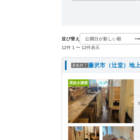
並び替え
12
件
1
〜
12
件表示
藤沢市（辻堂）地上
募集終了
居抜き譲渡