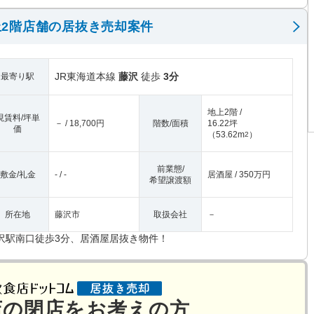
2階店舗の居抜き売却案件
JR東海道本線
藤沢
徒歩
3分
最寄り駅
地上2階 /
現賃料/坪単
－ / 18,700円
階数/面積
16.22坪
価
（
53.62m
）
2
前業態/
敷金/礼金
- / -
居酒屋 / 350万円
希望譲渡額
所在地
藤沢市
取扱会社
－
沢駅南口徒歩3分、居酒屋居抜き物件！
店の閉店をお考えの方