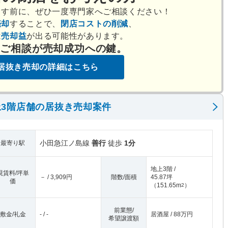
出す前に、ぜひ一度専門家へご相談ください！
売却
することで、
閉店コストの削減
、
は
売却益
が出る可能性があります。
のご相談が売却成功への鍵。
居抜き売却の詳細はこちら
3階店舗の居抜き売却案件
小田急江ノ島線
善行
徒歩
1分
最寄り駅
地上3階 /
現賃料/坪単
－ / 3,909円
階数/面積
45.87坪
価
（
151.65m
）
2
前業態/
敷金/礼金
- / -
居酒屋 / 88万円
希望譲渡額