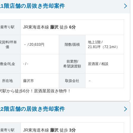
1階店舗の居抜き売却案件
JR東海道本線
藤沢
徒歩
6分
最寄り駅
現賃料/坪単
地上1階 /
－ / 20,633円
階数/面積
価
21.81坪
（
72.1m
）
2
前業態/
敷金/礼金
- / -
居酒屋 / 相談
希望譲渡額
所在地
藤沢市
取扱会社
－
沢駅から徒歩6分！居酒屋居抜き物件！
2階店舗の居抜き売却案件
JR東海道本線
藤沢
徒歩
3分
最寄り駅