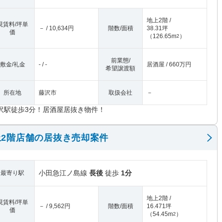
地上2階 /
現賃料/坪単
－ / 10,634円
階数/面積
38.31坪
価
（
126.65m
）
2
前業態/
敷金/礼金
- / -
居酒屋 / 660万円
希望譲渡額
所在地
藤沢市
取扱会社
－
沢駅徒歩3分！居酒屋居抜き物件！
2階店舗の居抜き売却案件
小田急江ノ島線
長後
徒歩
1分
最寄り駅
地上2階 /
現賃料/坪単
－ / 9,562円
階数/面積
16.471坪
価
（
54.45m
）
2