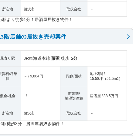
所在地
藤沢市
取扱会社
－
行駅より徒歩1分！居酒屋居抜き物件！
3階店舗の居抜き売却案件
JR東海道本線
藤沢
徒歩
5分
最寄り駅
現賃料/坪単
地上3階 /
－ / 9,884円
階数/面積
価
15.58坪
（
51.5m
）
2
前業態/
敷金/礼金
- / -
居酒屋 / 38.5万円
希望譲渡額
所在地
藤沢市
取扱会社
－
沢駅徒歩3分！居酒屋居抜き物件！