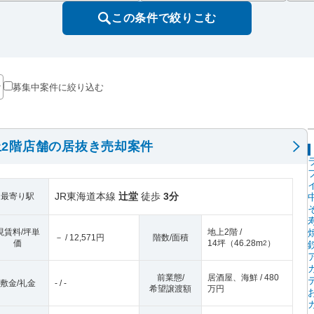
この条件で絞りこむ
募集中案件に絞り込む
2階店舗の居抜き売却案件
JR東海道本線
辻堂
徒歩
3分
最寄り駅
現賃料/坪単
地上2階 /
－ / 12,571円
階数/面積
価
14坪
（
46.28m
）
2
前業態/
居酒屋、海鮮 / 480
敷金/礼金
- / -
希望譲渡額
万円