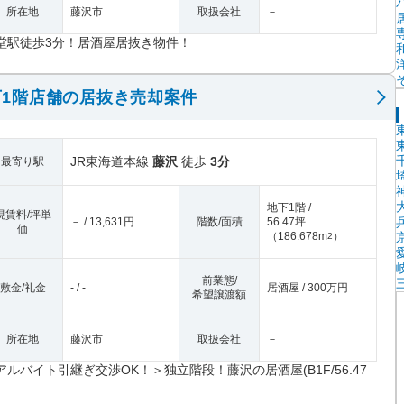
所在地
藤沢市
取扱会社
－
堂駅徒歩3分！居酒屋居抜き物件！
1階店舗の居抜き売却案件
JR東海道本線
藤沢
徒歩
3分
最寄り駅
地下1階 /
現賃料/坪単
－ / 13,631円
階数/面積
56.47坪
価
（
186.678m
）
2
前業態/
敷金/礼金
- / -
居酒屋 / 300万円
希望譲渡額
所在地
藤沢市
取扱会社
－
アルバイト引継ぎ交渉OK！＞独立階段！藤沢の居酒屋(B1F/56.47