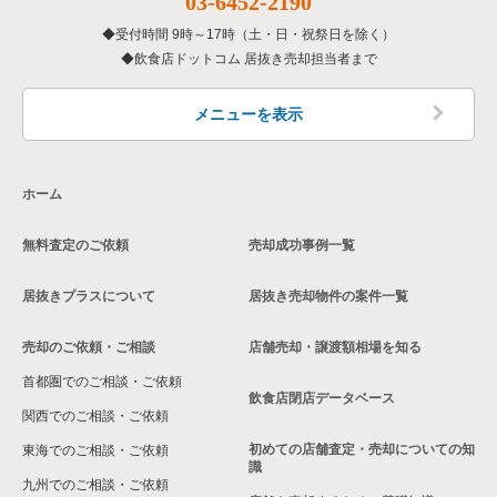
03-6452-2190
大阪府のアジア料理の居抜き売却物件の案件一覧
豊中市の居酒屋・ダイニングバーの居抜き売却物件の案件一覧
大阪府の1階の居酒屋・ダイニングバーの居抜き売却物件の案件
一覧
受付時間 9時～17時（土・日・祝祭日を除く）
飲食店ドットコム 居抜き売却担当者まで
大阪府のカフェの居抜き売却物件の案件一覧
豊中市の和食の居抜き売却物件の案件一覧
大阪府のテイクアウトの居抜き売却物件の案件一覧
豊中市の洋食の居抜き売却物件の案件一覧
メニューを表示
大阪府のお弁当・惣菜・デリの居抜き売却物件の案件一覧
豊中市のその他の居抜き売却物件の案件一覧
ホーム
大阪府のカラオケ・パブ・スナックの居抜き売却物件の案件一
覧
無料査定のご依頼
売却成功事例一覧
大阪府のバーの居抜き売却物件の案件一覧
居抜きプラスについて
居抜き売却物件の案件一覧
大阪府の居酒屋・ダイニングバーの居抜き売却物件の案件一覧
売却のご依頼・ご相談
店舗売却・譲渡額相場を知る
大阪府の和食の居抜き売却物件の案件一覧
首都圏でのご相談・ご依頼
飲食店閉店データベース
大阪府の洋食の居抜き売却物件の案件一覧
関西でのご相談・ご依頼
初めての店舗査定・売却についての知
東海でのご相談・ご依頼
大阪府のその他の居抜き売却物件の案件一覧
識
九州でのご相談・ご依頼