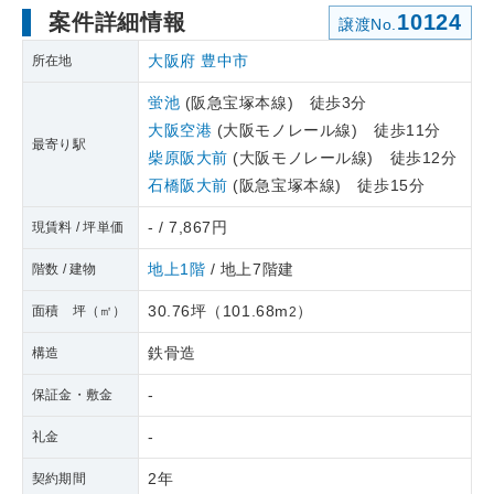
案件詳細情報
10124
譲渡No.
大阪府
豊中市
所在地
蛍池
(阪急宝塚本線) 徒歩3分
大阪空港
(大阪モノレール線) 徒歩11分
最寄り駅
柴原阪大前
(大阪モノレール線) 徒歩12分
石橋阪大前
(阪急宝塚本線) 徒歩15分
- / 7,867円
現賃料 / 坪単価
地上1階
/ 地上7階建
階数 / 建物
30.76坪
（
101.68m
）
面積 坪（㎡）
2
鉄骨造
構造
-
保証金・敷金
-
礼金
2年
契約期間