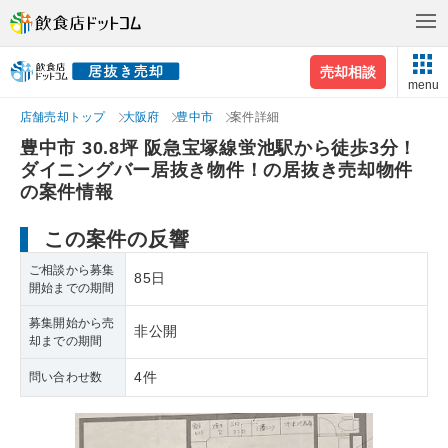
売却相談
menu
店舗売却トップ
大阪府
豊中市
案件詳細
豊中市 30.8坪 阪急宝塚線蛍池駅から徒歩3分！
ダイニングバー居抜き物件！の居抜き売却物件
の案件情報
この案件の反響
ご相談から募集
85日
開始までの期間
募集開始から売
非公開
却までの期間
4件
問い合わせ数