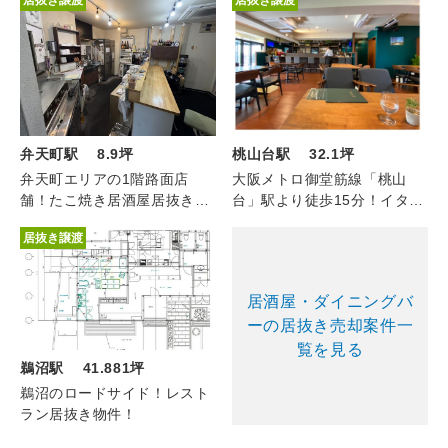
居抜き譲渡
居抜き譲渡
弁天町駅 8.9坪
桃山台駅 32.1坪
弁天町エリアの1階路面店
大阪メトロ御堂筋線「桃山
舗！たこ焼き居酒屋居抜き店
台」駅より徒歩15分！イタリ
舗！！
アンダイニングカフェ居抜き
居抜き譲渡
物件！
居酒屋・ダイニングバ
ーの居抜き売却案件一
覧を見る
鵜沼駅 41.881坪
鵜沼のロードサイド！レスト
ラン居抜き物件！